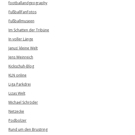
footballandgeography
FußballFanFotos
Fußballmuseen
Im Schatten der Tribüne
In voller Länge
Janus' kleine Welt
Jens Weinreich
Kickschuh-Blog
KLN online
Liga Parkdrei
Lizas Welt
Michael Schröder
Netzecke
Podbolzer
Rund um den Brustring