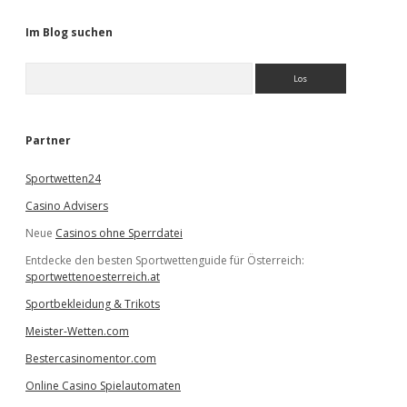
Im Blog suchen
S
u
c
h
e
Partner
n
Sportwetten24
Casino Advisers
Neue
Casinos ohne Sperrdatei
Entdecke den besten Sportwettenguide für Österreich:
sportwettenoesterreich.at
Sportbekleidung & Trikots
Meister-Wetten.com
Bestercasinomentor.com
Online Casino Spielautomaten