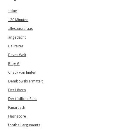
11km
120 Minuten
allesausseraas
angedacht
Ballreiter
Beves Welt
Blog-G
Check von hinten
Dembowski ermittelt
Der Libero
Der tödliche Pass
Fanartisch
Flashscore
football arguments