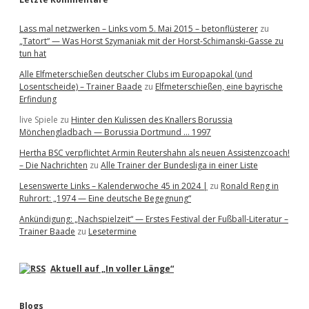
Lass mal netzwerken – Links vom 5. Mai 2015 – betonflüsterer
zu
„Tatort“ — Was Horst Szymaniak mit der Horst-Schimanski-Gasse zu
tun hat
Alle Elfmeterschießen deutscher Clubs im Europapokal (und
Losentscheide) – Trainer Baade
zu
Elfmeterschießen, eine bayrische
Erfindung
live Spiele
zu
Hinter den Kulissen des Knallers Borussia
Mönchengladbach — Borussia Dortmund … 1997
Hertha BSC verpflichtet Armin Reutershahn als neuen Assistenzcoach!
– Die Nachrichten
zu
Alle Trainer der Bundesliga in einer Liste
Lesenswerte Links – Kalenderwoche 45 in 2024 |
zu
Ronald Reng in
Ruhrort: „1974 — Eine deutsche Begegnung“
Ankündigung: „Nachspielzeit“ — Erstes Festival der Fußball-Literatur –
Trainer Baade
zu
Lesetermine
Aktuell auf „In voller Länge“
Blogs