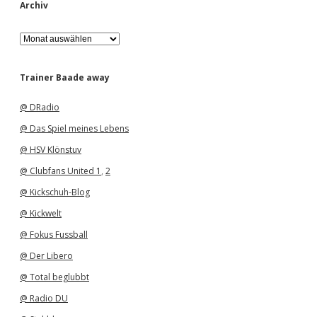
Archiv
A
r
c
h
Trainer Baade away
i
v
@ DRadio
@ Das Spiel meines Lebens
@ HSV Klönstuv
@ Clubfans United 1
,
2
@ Kickschuh-Blog
@ Kickwelt
@ Fokus Fussball
@ Der Libero
@ Total beglubbt
@ Radio DU