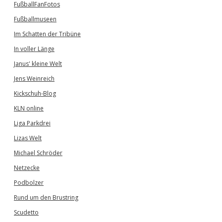
FußballFanFotos
Fußballmuseen
Im Schatten der Tribüne
In voller Länge
Janus' kleine Welt
Jens Weinreich
Kickschuh-Blog
KLN online
Liga Parkdrei
Lizas Welt
Michael Schröder
Netzecke
Podbolzer
Rund um den Brustring
Scudetto