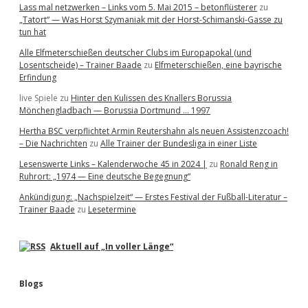
Lass mal netzwerken – Links vom 5. Mai 2015 – betonflüsterer
zu
„Tatort“ — Was Horst Szymaniak mit der Horst-Schimanski-Gasse zu
tun hat
Alle Elfmeterschießen deutscher Clubs im Europapokal (und
Losentscheide) – Trainer Baade
zu
Elfmeterschießen, eine bayrische
Erfindung
live Spiele
zu
Hinter den Kulissen des Knallers Borussia
Mönchengladbach — Borussia Dortmund … 1997
Hertha BSC verpflichtet Armin Reutershahn als neuen Assistenzcoach!
– Die Nachrichten
zu
Alle Trainer der Bundesliga in einer Liste
Lesenswerte Links – Kalenderwoche 45 in 2024 |
zu
Ronald Reng in
Ruhrort: „1974 — Eine deutsche Begegnung“
Ankündigung: „Nachspielzeit“ — Erstes Festival der Fußball-Literatur –
Trainer Baade
zu
Lesetermine
Aktuell auf „In voller Länge“
Blogs