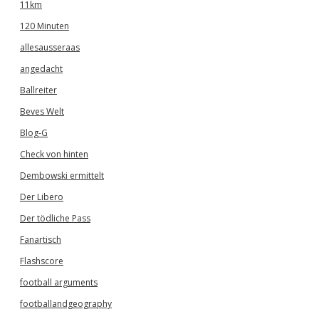
11km
120 Minuten
allesausseraas
angedacht
Ballreiter
Beves Welt
Blog-G
Check von hinten
Dembowski ermittelt
Der Libero
Der tödliche Pass
Fanartisch
Flashscore
football arguments
footballandgeography