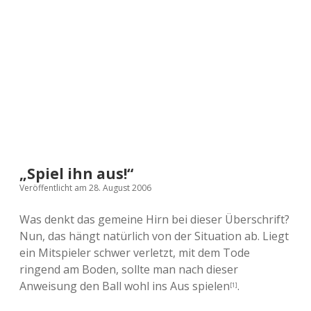
a
d
e
„Spiel ihn aus!“
Veröffentlicht am 28. August 2006
Was denkt das gemeine Hirn bei dieser Überschrift?
Nun, das hängt natürlich von der Situation ab. Liegt
ein Mitspieler schwer verletzt, mit dem Tode
ringend am Boden, sollte man nach dieser
Anweisung den Ball wohl ins Aus spielen
.
[1]