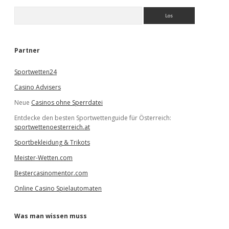
S
u
c
h
e
Partner
n
Sportwetten24
Casino Advisers
Neue
Casinos ohne Sperrdatei
Entdecke den besten Sportwettenguide für Österreich:
sportwettenoesterreich.at
Sportbekleidung & Trikots
Meister-Wetten.com
Bestercasinomentor.com
Online Casino Spielautomaten
Was man wissen muss