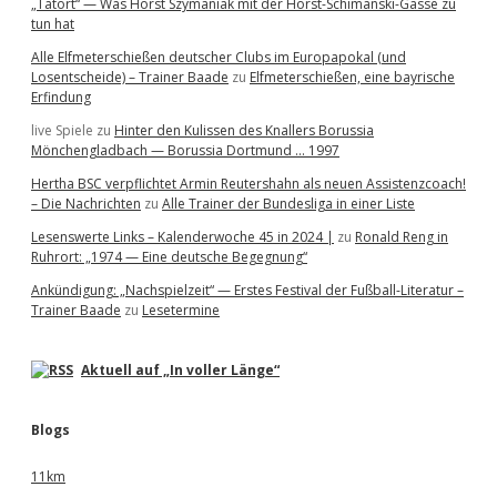
„Tatort“ — Was Horst Szymaniak mit der Horst-Schimanski-Gasse zu
tun hat
Alle Elfmeterschießen deutscher Clubs im Europapokal (und
Losentscheide) – Trainer Baade
zu
Elfmeterschießen, eine bayrische
Erfindung
live Spiele
zu
Hinter den Kulissen des Knallers Borussia
Mönchengladbach — Borussia Dortmund … 1997
Hertha BSC verpflichtet Armin Reutershahn als neuen Assistenzcoach!
– Die Nachrichten
zu
Alle Trainer der Bundesliga in einer Liste
Lesenswerte Links – Kalenderwoche 45 in 2024 |
zu
Ronald Reng in
Ruhrort: „1974 — Eine deutsche Begegnung“
Ankündigung: „Nachspielzeit“ — Erstes Festival der Fußball-Literatur –
Trainer Baade
zu
Lesetermine
Aktuell auf „In voller Länge“
Blogs
11km