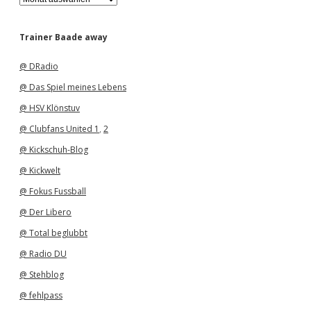
r
c
h
Trainer Baade away
i
v
@ DRadio
@ Das Spiel meines Lebens
@ HSV Klönstuv
@ Clubfans United 1
,
2
@ Kickschuh-Blog
@ Kickwelt
@ Fokus Fussball
@ Der Libero
@ Total beglubbt
@ Radio DU
@ Stehblog
@ fehlpass