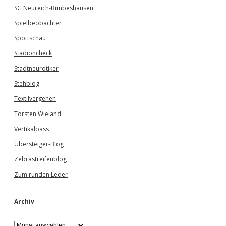
SG Neureich-Bimbeshausen
Spielbeobachter
Spottschau
Stadioncheck
Stadtneurotiker
Stehblog
Textilvergehen
Torsten Wieland
Vertikalpass
Übersteiger-Blog
Zebrastreifenblog
Zum runden Leder
Archiv
A