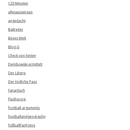
120 Minuten
allesausseraas
angedacht
Ballreiter
Beves Welt
Blog-G
Check von hinten
Dembowski ermittelt
Der Libero
Der tödliche Pass
Fanartisch
Flashscore
football arguments
footballandgeography
FußballFanFotos