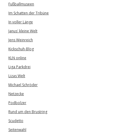
Fußballmuseen
Im Schatten der Tribüne
In voller Länge
Janus' kleine Welt
Jens Weinreich
Kickschuh-Blog
KLN online
Liga Parkdrei
Lizas Welt
Michael Schröder
Netzecke
Podbolzer
Rund um den Brustring
Scudetto
Seitenwahl