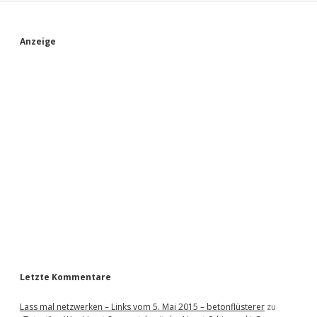
S
Anzeige
i
d
e
b
a
r
Letzte Kommentare
Lass mal netzwerken – Links vom 5. Mai 2015 – betonflüsterer
zu