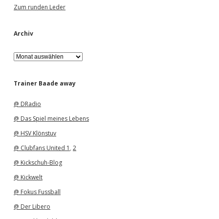
Zum runden Leder
Archiv
A
r
c
h
Trainer Baade away
i
v
@ DRadio
@ Das Spiel meines Lebens
@ HSV Klönstuv
@ Clubfans United 1
,
2
@ Kickschuh-Blog
@ Kickwelt
@ Fokus Fussball
@ Der Libero