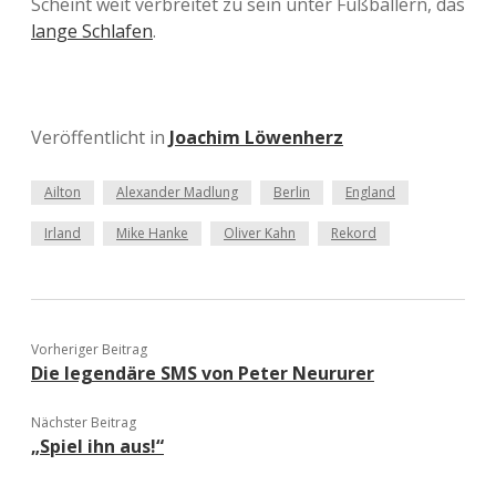
Scheint weit verbreitet zu sein unter Fußballern, das
lange Schlafen
.
Veröffentlicht in
Joachim Löwenherz
Ailton
Alexander Madlung
Berlin
England
Irland
Mike Hanke
Oliver Kahn
Rekord
Vorheriger Beitrag
Die legendäre SMS von Peter Neururer
Nächster Beitrag
„Spiel ihn aus!“