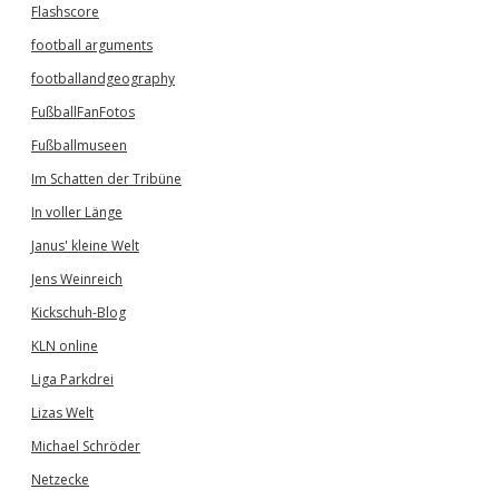
Flashscore
football arguments
footballandgeography
FußballFanFotos
Fußballmuseen
Im Schatten der Tribüne
In voller Länge
Janus' kleine Welt
Jens Weinreich
Kickschuh-Blog
KLN online
Liga Parkdrei
Lizas Welt
Michael Schröder
Netzecke