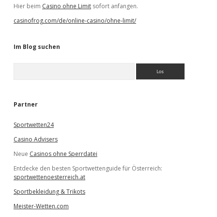
Hier beim
Casino ohne Limit
sofort anfangen.
casinofrog.com/de/online-casino/ohne-limit/
Im Blog suchen
S
u
c
h
e
Partner
n
Sportwetten24
Casino Advisers
Neue
Casinos ohne Sperrdatei
Entdecke den besten Sportwettenguide für Österreich:
sportwettenoesterreich.at
Sportbekleidung & Trikots
Meister-Wetten.com