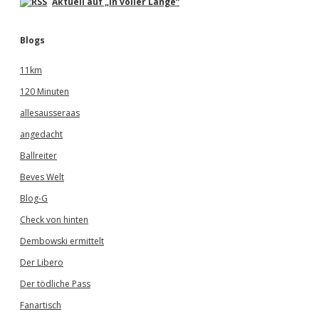
Aktuell auf „In voller Länge“
Blogs
11km
120 Minuten
allesausseraas
angedacht
Ballreiter
Beves Welt
Blog-G
Check von hinten
Dembowski ermittelt
Der Libero
Der tödliche Pass
Fanartisch