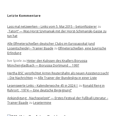
r
Letzte Kommentare
Lass mal netzwerken – Links vom 5. Mai 2015 – betonflüsterer
zu
„Tatort“ — Was Horst Szymaniak mit der Horst-Schimanski-Gasse zu
tun hat
Alle Elfmeterschießen deutscher Clubs im Europapokal (und
Losentscheide) – Trainer Baade
zu
Elfmeterschießen, eine bayrische
Erfindung
live Spiele
zu
Hinter den Kulissen des Knallers Borussia
Mönchengladbach — Borussia Dortmund … 1997
Hertha BSC verpflichtet Armin Reutershahn als neuen Assistenzcoach!
– Die Nachrichten
zu
Alle Trainer der Bundesliga in einer Liste
Lesenswerte Links – Kalenderwoche 45 in 2024 |
zu
Ronald Reng in
Ruhrort: „1974 — Eine deutsche Begegnung“
Ankündigung: „Nachspielzeit“ — Erstes Festival der Fußball-Literatur –
Trainer Baade
zu
Lesetermine