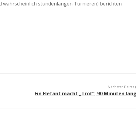
 wahrscheinlich stundenlangen Turnieren) berichten.
a
a
d
e
Nächster Beitra
Ein Elefant macht „Tröt“, 90 Minuten lan