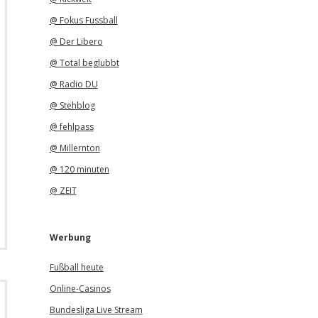
@ Fokus Fussball
@ Der Libero
@ Total beglubbt
@ Radio DU
@ Stehblog
@ fehlpass
@ Millernton
@ 120 minuten
@ ZEIT
Werbung
Fußball heute
Online-Casinos
Bundesliga Live Stream