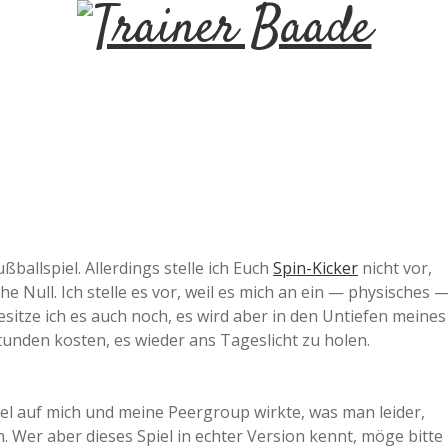
T
r
a
i
n
ballspiel. Allerdings stelle ich Euch
Spin-Kicker
nicht vor,
ahe Null. Ich stelle es vor, weil es mich an ein — physisches 
e
esitze ich es auch noch, es wird aber in den Untiefen meines
unden kosten, es wieder ans Tageslicht zu holen.
r
piel auf mich und meine Peergroup wirkte, was man leider,
B
. Wer aber dieses Spiel in echter Version kennt, möge bitte