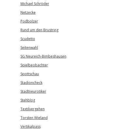
Michael Schröder
Netzecke
Podbolzer
Rund um den Brustring
Scudetto
Seitenwahl
SG Neureich-Bimbeshausen
Spielbeobachter
Spottschau
Stadioncheck
Stadtneurotiker
Stehblog
Textilvergehen
Torsten Wieland
Vertikalpass