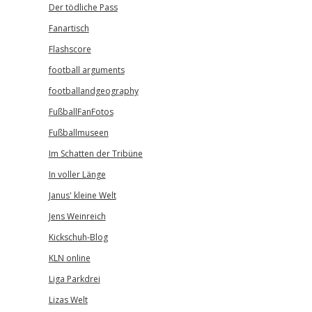
Der tödliche Pass
Fanartisch
Flashscore
football arguments
footballandgeography
FußballFanFotos
Fußballmuseen
Im Schatten der Tribüne
In voller Länge
Janus' kleine Welt
Jens Weinreich
Kickschuh-Blog
KLN online
Liga Parkdrei
Lizas Welt