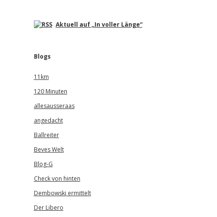
Aktuell auf „In voller Länge“
Blogs
11km
120 Minuten
allesausseraas
angedacht
Ballreiter
-
Beves Welt
Blog-G
Check von hinten
Dembowski ermittelt
Der Libero