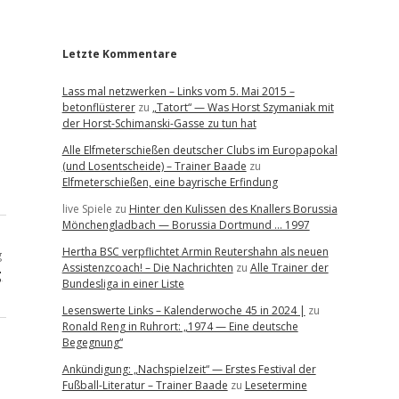
r
Letzte Kommentare
Lass mal netzwerken – Links vom 5. Mai 2015 –
betonflüsterer
zu
„Tatort“ — Was Horst Szymaniak mit
der Horst-Schimanski-Gasse zu tun hat
Alle Elfmeterschießen deutscher Clubs im Europapokal
(und Losentscheide) – Trainer Baade
zu
Elfmeterschießen, eine bayrische Erfindung
live Spiele
zu
Hinter den Kulissen des Knallers Borussia
Mönchengladbach — Borussia Dortmund … 1997
Hertha BSC verpflichtet Armin Reutershahn als neuen
g
Assistenzcoach! – Die Nachrichten
zu
Alle Trainer der
g
Bundesliga in einer Liste
Lesenswerte Links – Kalenderwoche 45 in 2024 |
zu
Ronald Reng in Ruhrort: „1974 — Eine deutsche
Begegnung“
Ankündigung: „Nachspielzeit“ — Erstes Festival der
Fußball-Literatur – Trainer Baade
zu
Lesetermine