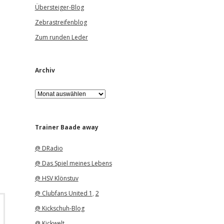
Übersteiger-Blog
Zebrastreifenblog
Zum runden Leder
Archiv
A
r
c
h
i
Trainer Baade away
v
@ DRadio
@ Das Spiel meines Lebens
@ HSV Klönstuv
@ Clubfans United 1
,
2
@ Kickschuh-Blog
@ Kickwelt