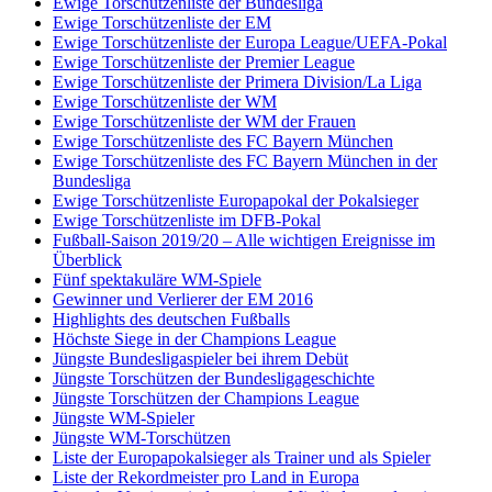
Ewige Torschützenliste der Bundesliga
Ewige Torschützenliste der EM
Ewige Torschützenliste der Europa League/UEFA-Pokal
Ewige Torschützenliste der Premier League
Ewige Torschützenliste der Primera Division/La Liga
Ewige Torschützenliste der WM
Ewige Torschützenliste der WM der Frauen
Ewige Torschützenliste des FC Bayern München
Ewige Torschützenliste des FC Bayern München in der
Bundesliga
Ewige Torschützenliste Europapokal der Pokalsieger
Ewige Torschützenliste im DFB-Pokal
Fußball-Saison 2019/20 – Alle wichtigen Ereignisse im
Überblick
Fünf spektakuläre WM-Spiele
Gewinner und Verlierer der EM 2016
Highlights des deutschen Fußballs
Höchste Siege in der Champions League
Jüngste Bundesligaspieler bei ihrem Debüt
Jüngste Torschützen der Bundesligageschichte
Jüngste Torschützen der Champions League
Jüngste WM-Spieler
Jüngste WM-Torschützen
Liste der Europapokalsieger als Trainer und als Spieler
Liste der Rekordmeister pro Land in Europa