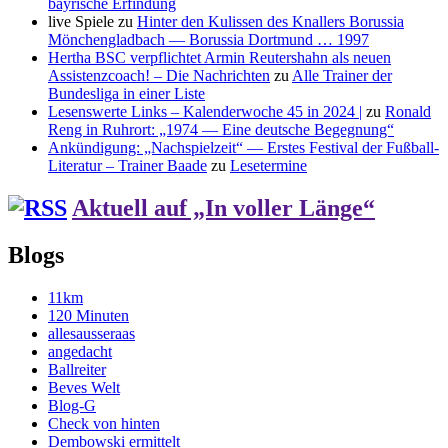
bayrische Erfindung
live Spiele
zu
Hinter den Kulissen des Knallers Borussia
Mönchengladbach — Borussia Dortmund … 1997
Hertha BSC verpflichtet Armin Reutershahn als neuen
Assistenzcoach! – Die Nachrichten
zu
Alle Trainer der
Bundesliga in einer Liste
Lesenswerte Links – Kalenderwoche 45 in 2024 |
zu
Ronald
Reng in Ruhrort: „1974 — Eine deutsche Begegnung“
Ankündigung: „Nachspielzeit“ — Erstes Festival der Fußball-
Literatur – Trainer Baade
zu
Lesetermine
Aktuell auf „In voller Länge“
Blogs
11km
120 Minuten
allesausseraas
angedacht
Ballreiter
Beves Welt
Blog-G
Check von hinten
Dembowski ermittelt