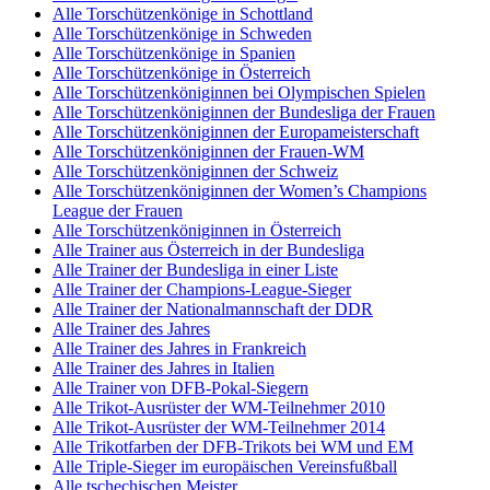
Alle Torschützenkönige in Schottland
Alle Torschützenkönige in Schweden
Alle Torschützenkönige in Spanien
Alle Torschützenkönige in Österreich
Alle Torschützenköniginnen bei Olympischen Spielen
Alle Torschützenköniginnen der Bundesliga der Frauen
Alle Torschützenköniginnen der Europameisterschaft
Alle Torschützenköniginnen der Frauen-WM
Alle Torschützenköniginnen der Schweiz
Alle Torschützenköniginnen der Women’s Champions
League der Frauen
Alle Torschützenköniginnen in Österreich
Alle Trainer aus Österreich in der Bundesliga
Alle Trainer der Bundesliga in einer Liste
Alle Trainer der Champions-League-Sieger
Alle Trainer der Nationalmannschaft der DDR
Alle Trainer des Jahres
Alle Trainer des Jahres in Frankreich
Alle Trainer des Jahres in Italien
Alle Trainer von DFB-Pokal-Siegern
Alle Trikot-Ausrüster der WM-Teilnehmer 2010
Alle Trikot-Ausrüster der WM-Teilnehmer 2014
Alle Trikotfarben der DFB-Trikots bei WM und EM
Alle Triple-Sieger im europäischen Vereinsfußball
Alle tschechischen Meister