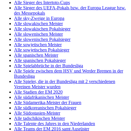
Alle Sieger des Intertoto-Cups
Alle Sieger des UEFA-Pokals bzw. der Europa League bzw.
des Messepokals
Alle sky-Zweige in Europa
Alle slowakischen Meister
Alle slowakischen Pokalsieger
Alle slowenischen Meister
Alle slowenischen Pokalsieger
Alle sowjetischen Meister
Alle sowjetischen Pokalsieger
Alle spanischen Meister
Alle spanischen Pokalsieger
Alle Spielabbrüche in der Bundesliga
Alle Spiele zwischen dem HSV und Werder Bremen in der
Bundesliga
Alle Spieler, die in der Bundesliga mit 2 verschiedenen
Vereinen Meister wurden
Alle Stadien der EM 2020
Alle südafrikanischen Meister
Alle Südamerika-Meister der Frauen
Alle südkoreanischen Pokalsieger
Alle Südostasien-Meister
Alle tadschikischen Meister
Alle Talente des Jahres in den Niederlanden
Alle Teams der EM 2016 samt Ausrüster