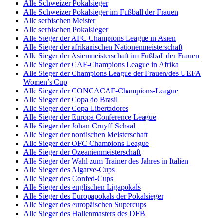
Alle Schweizer Pokalsieger
Alle Schweizer Pokalsieger im Fußball der Frauen
Alle serbischen Meister
Alle serbischen Pokalsieger
Alle Sieger der AFC Champions League in Asien
Alle Sieger der afrikanischen Nationenmeisterschaft
Alle Sieger der Asienmeisterschaft im Fußball der Frauen
Alle Sieger der CAF-Champions League in Afrika
Alle Sieger der Champions League der Frauen/des UEFA
Women’s Cup
Alle Sieger der CONCACAF-Champions-League
Alle Sieger der Copa do Brasil
Alle Sieger der Copa Libertadores
Alle Sieger der Europa Conference League
Alle Sieger der Johan-Cruyff-Schaal
Alle Sieger der nordischen Meisterschaft
Alle Sieger der OFC Champions League
Alle Sieger der Ozeanienmeisterschaft
Alle Sieger der Wahl zum Trainer des Jahres in Italien
Alle Sieger des Algarve-Cups
Alle Sieger des Confed-Cups
Alle Sieger des englischen Ligapokals
Alle Sieger des Europapokals der Pokalsieger
Alle Sieger des europäischen Supercups
Alle Sieger des Hallenmasters des DFB