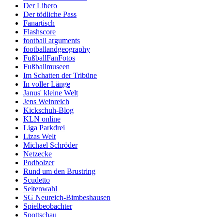
Der Libero
Der tödliche Pass
Fanartisch
Flashscore
football arguments
footballandgeography
FußballFanFotos
Fußballmuseen
Im Schatten der Tribüne
In voller Länge
Janus' kleine Welt
Jens Weinreich
Kickschuh-Blog
KLN online
Liga Parkdrei
Lizas Welt
Michael Schröder
Netzecke
Podbolzer
Rund um den Brustring
Scudetto
Seitenwahl
SG Neureich-Bimbeshausen
Spielbeobachter
Spottschau