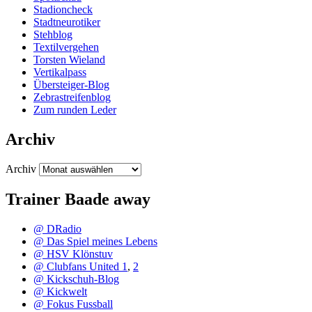
Stadioncheck
Stadtneurotiker
Stehblog
Textilvergehen
Torsten Wieland
Vertikalpass
Übersteiger-Blog
Zebrastreifenblog
Zum runden Leder
Archiv
Archiv
Trainer Baade away
@ DRadio
@ Das Spiel meines Lebens
@ HSV Klönstuv
@ Clubfans United 1
,
2
@ Kickschuh-Blog
@ Kickwelt
@ Fokus Fussball