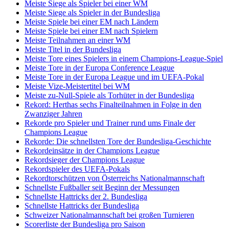
Meiste Siege als Spieler bei einer WM
Meiste Siege als Spieler in der Bundesliga
Meiste Spiele bei einer EM nach Ländern
Meiste Spiele bei einer EM nach Spielern
Meiste Teilnahmen an einer WM
Meiste Titel in der Bundesliga
Meiste Tore eines Spielers in einem Champions-League-Spiel
Meiste Tore in der Europa Conference League
Meiste Tore in der Europa League und im UEFA-Pokal
Meiste Vize-Meistertitel bei WM
Meiste zu-Null-Spiele als Torhüter in der Bundesliga
Rekord: Herthas sechs Finalteilnahmen in Folge in den
Zwanziger Jahren
Rekorde pro Spieler und Trainer rund ums Finale der
Champions League
Rekorde: Die schnellsten Tore der Bundesliga-Geschichte
Rekordeinsätze in der Champions League
Rekordsieger der Champions League
Rekordspieler des UEFA-Pokals
Rekordtorschützen von Österreichs Nationalmannschaft
Schnellste Fußballer seit Beginn der Messungen
Schnellste Hattricks der 2. Bundesliga
Schnellste Hattricks der Bundesliga
Schweizer Nationalmannschaft bei großen Turnieren
Scorerliste der Bundesliga pro Saison