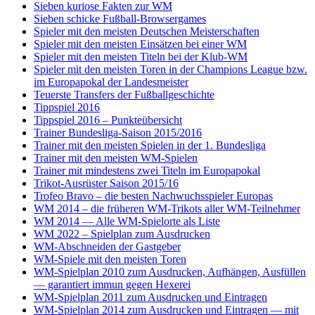
Sieben kuriose Fakten zur WM
Sieben schicke Fußball-Browsergames
Spieler mit den meisten Deutschen Meisterschaften
Spieler mit den meisten Einsätzen bei einer WM
Spieler mit den meisten Titeln bei der Klub-WM
Spieler mit den meisten Toren in der Champions League bzw.
im Europapokal der Landesmeister
Teuerste Transfers der Fußballgeschichte
Tippspiel 2016
Tippspiel 2016 – Punkteübersicht
Trainer Bundesliga-Saison 2015/2016
Trainer mit den meisten Spielen in der 1. Bundesliga
Trainer mit den meisten WM-Spielen
Trainer mit mindestens zwei Titeln im Europapokal
Trikot-Ausrüster Saison 2015/16
Trofeo Bravo – die besten Nachwuchsspieler Europas
WM 2014 – die früheren WM-Trikots aller WM-Teilnehmer
WM 2014 — Alle WM-Spielorte als Liste
WM 2022 – Spielplan zum Ausdrucken
WM-Abschneiden der Gastgeber
WM-Spiele mit den meisten Toren
WM-Spielplan 2010 zum Ausdrucken, Aufhängen, Ausfüllen
— garantiert immun gegen Hexerei
WM-Spielplan 2011 zum Ausdrucken und Eintragen
WM-Spielplan 2014 zum Ausdrucken und Eintragen — mit