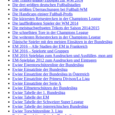
Das Trainer-Baade-Tippspiel zur WM 2014
Die drei größten deutschen Fußballstadien
Die größten Überraschungen bei Fußball-WM
Die Handicaps einiger Fußball-Profis
Die kürzesten Reisestrecken in der Champions League
Die lauffleißigsten Spieler der WM 2014
Die meistnachgefragten Trikots der Saison 2014/2015
Die schnellsten Tore in der Champions League
Die weitesten Reisestrecken in der Champions League
Dänische Spieler mit den meisten Einsätzen in der Bundesliga
EM 2016 – Alle Stadien der EM in Frankreich
EM 2016 – Spielorte und Gruppen
EM 2016 Spielplan zum Ausdrucken und Ausfüllen, mon ami
EM-Spielplan 2012 zum Ausdrucken und Eintragen
Ewige Eigentorschützenliste der Bundesliga
Ewige Einsatzliste der Bundesliga
Ewige Einsatzliste der Bundesliga in Österreich
Ewige Einsatzliste der Primera Divison/La Liga
Ewige Einsatzliste der Serie A
Ewige Elfmeterschützen der Bundesliga
Ewige Tabelle der 1. Bundesliga
Ewige Tabelle der EM
Ewige Tabelle der Schweizer Super League
Ewige Tabelle der österreichischen Bundesliga
Ewige Torschützenliste 3. Liga