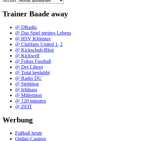
Archiv
Trainer Baade away
@ DRadio
@ Das Spiel meines Lebens
@ HSV Klönstuv
@ Clubfans United 1
,
2
@ Kickschuh-Blog
@ Kickwelt
@ Fokus Fussball
@ Der Libero
@ Total beglubbt
@ Radio DU
@ Stehblog
@ fehlpass
@ Millernton
@ 120 minuten
@ ZEIT
Werbung
Fußball heute
Online-Casinos