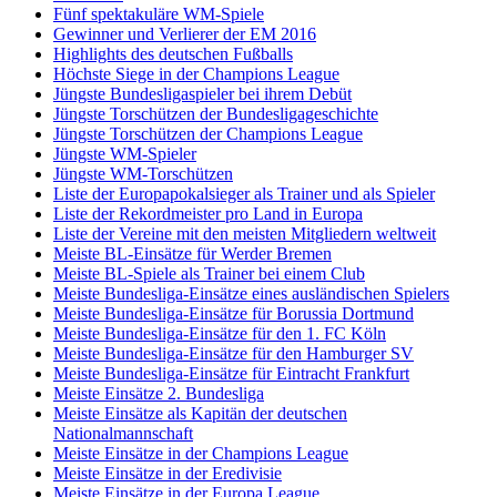
Fünf spektakuläre WM-Spiele
Gewinner und Verlierer der EM 2016
Highlights des deutschen Fußballs
Höchste Siege in der Champions League
Jüngste Bundesligaspieler bei ihrem Debüt
Jüngste Torschützen der Bundesligageschichte
Jüngste Torschützen der Champions League
Jüngste WM-Spieler
Jüngste WM-Torschützen
Liste der Europapokalsieger als Trainer und als Spieler
Liste der Rekordmeister pro Land in Europa
Liste der Vereine mit den meisten Mitgliedern weltweit
Meiste BL-Einsätze für Werder Bremen
Meiste BL-Spiele als Trainer bei einem Club
Meiste Bundesliga-Einsätze eines ausländischen Spielers
Meiste Bundesliga-Einsätze für Borussia Dortmund
Meiste Bundesliga-Einsätze für den 1. FC Köln
Meiste Bundesliga-Einsätze für den Hamburger SV
Meiste Bundesliga-Einsätze für Eintracht Frankfurt
Meiste Einsätze 2. Bundesliga
Meiste Einsätze als Kapitän der deutschen
Nationalmannschaft
Meiste Einsätze in der Champions League
Meiste Einsätze in der Eredivisie
Meiste Einsätze in der Europa League