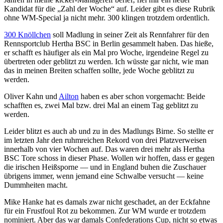
Kandidat für die „Zahl der Woche“ auf. Leider gibt es diese Rubrik
ohne WM-Special ja nicht mehr. 300 klingen trotzdem ordentlich.
300 Knöllchen
soll Madlung in seiner Zeit als Rennfahrer für den
Rennsportclub Hertha BSC in Berlin gesammelt haben. Das hieße,
er schafft es häufiger als ein Mal pro Woche, irgendeine Regel zu
übertreten oder geblitzt zu werden. Ich wüsste gar nicht, wie man
das in meinen Breiten schaffen sollte, jede Woche geblitzt zu
werden.
Oliver Kahn und
Ailton
haben es aber schon vorgemacht: Beide
schafften es, zwei Mal bzw. drei Mal an einem Tag geblitzt zu
werden.
Leider blitzt es auch ab und zu in des Madlungs Birne. So stellte er
im letzten Jahr den ruhmreichen Rekord von drei Platzverweisen
innerhalb von vier Wochen auf. Das waren drei mehr als Hertha
BSC Tore schoss in dieser Phase. Wollen wir hoffen, dass er gegen
die irischen Heißsporne — und in England buhen die Zuschauer
übrigens immer, wenn jemand eine Schwalbe versucht — keine
Dummheiten macht.
Mike Hanke hat es damals zwar nicht geschadet, an der Eckfahne
für ein Frustfoul Rot zu bekommen. Zur WM wurde er trotzdem
nominiert. Aber das war damals Confederations Cup, nicht so etwas