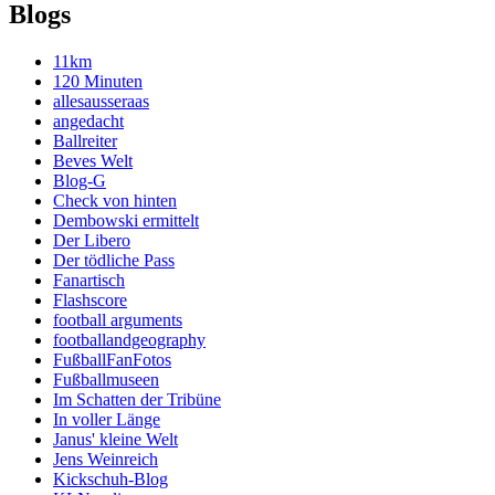
Blogs
11km
120 Minuten
allesausseraas
angedacht
Ballreiter
Beves Welt
Blog-G
Check von hinten
Dembowski ermittelt
Der Libero
Der tödliche Pass
Fanartisch
Flashscore
football arguments
footballandgeography
FußballFanFotos
Fußballmuseen
Im Schatten der Tribüne
In voller Länge
Janus' kleine Welt
Jens Weinreich
Kickschuh-Blog