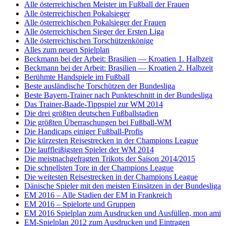
Alle österreichischen Meister im Fußball der Frauen
Alle österreichischen Pokalsieger
Alle österreichischen Pokalsieger der Frauen
Alle österreichischen Sieger der Ersten Liga
Alle österreichischen Torschützenkönige
Alles zum neuen Spielplan
Beckmann bei der Arbeit: Brasilien — Kroatien 1. Halbzeit
Beckmann bei der Arbeit: Brasilien — Kroatien 2. Halbzeit
Berühmte Handspiele im Fußball
Beste ausländische Torschützen der Bundesliga
Beste Bayern-Trainer nach Punkteschnitt in der Bundesliga
Das Trainer-Baade-Tippspiel zur WM 2014
Die drei größten deutschen Fußballstadien
Die größten Überraschungen bei Fußball-WM
Die Handicaps einiger Fußball-Profis
Die kürzesten Reisestrecken in der Champions League
Die lauffleißigsten Spieler der WM 2014
Die meistnachgefragten Trikots der Saison 2014/2015
Die schnellsten Tore in der Champions League
Die weitesten Reisestrecken in der Champions League
Dänische Spieler mit den meisten Einsätzen in der Bundesliga
EM 2016 – Alle Stadien der EM in Frankreich
EM 2016 – Spielorte und Gruppen
EM 2016 Spielplan zum Ausdrucken und Ausfüllen, mon ami
EM-Spielplan 2012 zum Ausdrucken und Eintragen