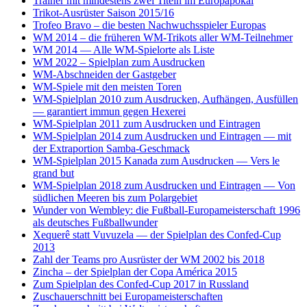
Trainer mit mindestens zwei Titeln im Europapokal
Trikot-Ausrüster Saison 2015/16
Trofeo Bravo – die besten Nachwuchsspieler Europas
WM 2014 – die früheren WM-Trikots aller WM-Teilnehmer
WM 2014 — Alle WM-Spielorte als Liste
WM 2022 – Spielplan zum Ausdrucken
WM-Abschneiden der Gastgeber
WM-Spiele mit den meisten Toren
WM-Spielplan 2010 zum Ausdrucken, Aufhängen, Ausfüllen
— garantiert immun gegen Hexerei
WM-Spielplan 2011 zum Ausdrucken und Eintragen
WM-Spielplan 2014 zum Ausdrucken und Eintragen — mit
der Extraportion Samba-Geschmack
WM-Spielplan 2015 Kanada zum Ausdrucken — Vers le
grand but
WM-Spielplan 2018 zum Ausdrucken und Eintragen — Von
südlichen Meeren bis zum Polargebiet
Wunder von Wembley: die Fußball-Europameisterschaft 1996
als deutsches Fußballwunder
Xequerê statt Vuvuzela — der Spielplan des Confed-Cup
2013
Zahl der Teams pro Ausrüster der WM 2002 bis 2018
Zincha – der Spielplan der Copa América 2015
Zum Spielplan des Confed-Cup 2017 in Russland
Zuschauerschnitt bei Europameisterschaften