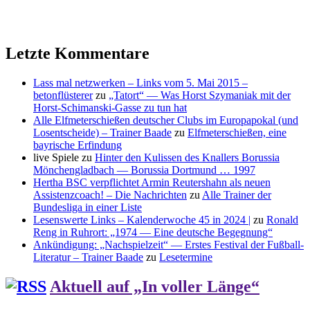
Letzte Kommentare
Lass mal netzwerken – Links vom 5. Mai 2015 –
betonflüsterer
zu
„Tatort“ — Was Horst Szymaniak mit der
Horst-Schimanski-Gasse zu tun hat
Alle Elfmeterschießen deutscher Clubs im Europapokal (und
Losentscheide) – Trainer Baade
zu
Elfmeterschießen, eine
bayrische Erfindung
live Spiele
zu
Hinter den Kulissen des Knallers Borussia
Mönchengladbach — Borussia Dortmund … 1997
Hertha BSC verpflichtet Armin Reutershahn als neuen
Assistenzcoach! – Die Nachrichten
zu
Alle Trainer der
Bundesliga in einer Liste
Lesenswerte Links – Kalenderwoche 45 in 2024 |
zu
Ronald
Reng in Ruhrort: „1974 — Eine deutsche Begegnung“
Ankündigung: „Nachspielzeit“ — Erstes Festival der Fußball-
Literatur – Trainer Baade
zu
Lesetermine
Aktuell auf „In voller Länge“