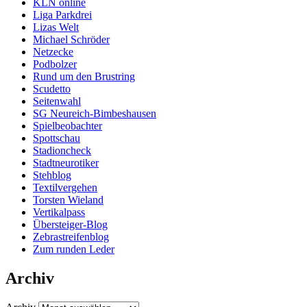
KLN online
Liga Parkdrei
Lizas Welt
Michael Schröder
Netzecke
Podbolzer
Rund um den Brustring
Scudetto
Seitenwahl
SG Neureich-Bimbeshausen
Spielbeobachter
Spottschau
Stadioncheck
Stadtneurotiker
Stehblog
Textilvergehen
Torsten Wieland
Vertikalpass
Übersteiger-Blog
Zebrastreifenblog
Zum runden Leder
Archiv