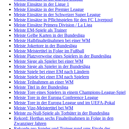
Meiste Einsätze in der Ligue 1
Meiste Einsätze in der Premier League
Meiste Einsätze in der Schweizer Super League
Meiste Einsätze in Pflichtspielen für den FC Liverpool
Meiste Einsätze Primera Division / La Liga
Meiste EM-Spiele als Trainer
Meiste Gelbe Karten in der Bundesliga
Meiste Halbfinalteilnahmen bei einer WM
Meiste Jokertore in der Bundesliga
Meiste Meistertitel in Folge im Fußball
Meiste Platzverweise eines Spielers in der Bundesliga
Meiste Siege als Spieler bei einer WM
Meiste Siege als Spieler in der Bundesliga
Meiste Spiele bei einer EM nach Ländern
Meiste Spiele bei einer EM nach Spielern
Meiste Teilnahmen an einer WM
Meiste Titel in der Bundesliga
Meiste Tore eines Spielers in einem Champions-League-Spiel
Meiste Tore in der Europa Conference League
Meiste Tore in der Europa League und im UEFA-Pokal
Meiste Vize-Meistertitel bei WM
Meiste zu-Null-Spiele als Torhüter in der Bundesliga
Rekord: Herthas sechs Finalteilnahmen in Folge in den
Zwanziger Jahren
Rekorde pro Spieler und Trainer rund ums Finale der