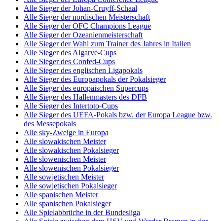
Alle Sieger der Johan-Cruyff-Schaal
Alle Sieger der nordischen Meisterschaft
Alle Sieger der OFC Champions League
Alle Sieger der Ozeanienmeisterschaft
Alle Sieger der Wahl zum Trainer des Jahres in Italien
Alle Sieger des Algarve-Cups
Alle Sieger des Confed-Cups
Alle Sieger des englischen Ligapokals
Alle Sieger des Europapokals der Pokalsieger
Alle Sieger des europäischen Supercups
Alle Sieger des Hallenmasters des DFB
Alle Sieger des Intertoto-Cups
Alle Sieger des UEFA-Pokals bzw. der Europa League bzw.
des Messepokals
Alle sky-Zweige in Europa
Alle slowakischen Meister
Alle slowakischen Pokalsieger
Alle slowenischen Meister
Alle slowenischen Pokalsieger
Alle sowjetischen Meister
Alle sowjetischen Pokalsieger
Alle spanischen Meister
Alle spanischen Pokalsieger
Alle Spielabbrüche in der Bundesliga