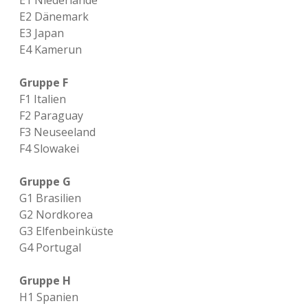
E1 Niederlande
E2 Dänemark
E3 Japan
E4 Kamerun
Gruppe F
F1 Italien
F2 Paraguay
F3 Neuseeland
F4 Slowakei
Gruppe G
G1 Brasilien
G2 Nordkorea
G3 Elfenbeinküste
G4 Portugal
Gruppe H
H1 Spanien