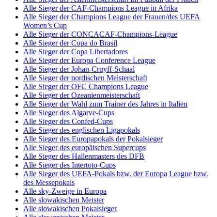
Alle Sieger der CAF-Champions League in Afrika
Alle Sieger der Champions League der Frauen/des UEFA
Women’s Cup
Alle Sieger der CONCACAF-Champions-League
Alle Sieger der Copa do Brasil
Alle Sieger der Copa Libertadores
Alle Sieger der Europa Conference League
Alle Sieger der Johan-Cruyff-Schaal
Alle Sieger der nordischen Meisterschaft
Alle Sieger der OFC Champions League
Alle Sieger der Ozeanienmeisterschaft
Alle Sieger der Wahl zum Trainer des Jahres in Italien
Alle Sieger des Algarve-Cups
Alle Sieger des Confed-Cups
Alle Sieger des englischen Ligapokals
Alle Sieger des Europapokals der Pokalsieger
Alle Sieger des europäischen Supercups
Alle Sieger des Hallenmasters des DFB
Alle Sieger des Intertoto-Cups
Alle Sieger des UEFA-Pokals bzw. der Europa League bzw.
des Messepokals
Alle sky-Zweige in Europa
Alle slowakischen Meister
Alle slowakischen Pokalsieger