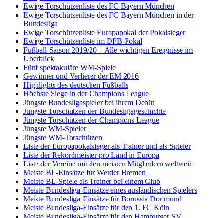
Ewige Torschützenliste des FC Bayern München
Ewige Torschützenliste des FC Bayern München in der
Bundesliga
Ewige Torschützenliste Europapokal der Pokalsieger
Ewige Torschützenliste im DFB-Pokal
Fußball-Saison 2019/20 – Alle wichtigen Ereignisse im
Überblick
Fünf spektakuläre WM-Spiele
Gewinner und Verlierer der EM 2016
Highlights des deutschen Fußballs
Höchste Siege in der Champions League
Jüngste Bundesligaspieler bei ihrem Debüt
Jüngste Torschützen der Bundesligageschichte
Jüngste Torschützen der Champions League
Jüngste WM-Spieler
Jüngste WM-Torschützen
Liste der Europapokalsieger als Trainer und als Spieler
Liste der Rekordmeister pro Land in Europa
Liste der Vereine mit den meisten Mitgliedern weltweit
Meiste BL-Einsätze für Werder Bremen
Meiste BL-Spiele als Trainer bei einem Club
Meiste Bundesliga-Einsätze eines ausländischen Spielers
Meiste Bundesliga-Einsätze für Borussia Dortmund
Meiste Bundesliga-Einsätze für den 1. FC Köln
Meiste Bundesliga-Einsätze für den Hamburger SV