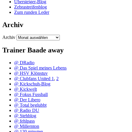
Übersteiger-Blog
Zebrastreifenblog
Zum runden Leder
Archiv
Archiv
Trainer Baade away
@ DRadio
@ Das Spiel meines Lebens
@ HSV Klönstuv
@ Clubfans United 1
,
2
@ Kickschuh-Blog
@ Kickwelt
@ Fokus Fussball
@ Der Libero
@ Total beglubbt
@ Radio DU
@ Stehblog
@ fehlpass
@ Millernton
@ 120 minuten