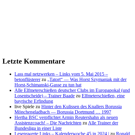
Letzte Kommentare
Lass mal netzwerken – Links vom 5. Mai 2015 –
betonflüsterer
zu
„Tatort“ — Was Horst Szymaniak mit der
Horst-Schimanski-Gasse zu tun hat
Alle Elfmeterschießen deutscher Clubs im Europapokal (und
Losentscheide) – Trainer Baade
zu
Elfmeterschießen, eine
bayrische Erfindung
live Spiele
zu
Hinter den Kulissen des Knallers Borussia
Mönchengladbach — Borussia Dortmund … 1997
Hertha BSC verpflichtet Armin Reutershahn als neuen
Assistenzcoach! – Die Nachrichten
zu
Alle Trainer der
Bundesliga in einer Liste
Lesenswerte Links – Kalenderwoche 45 in 2024 |
zu
Ronald