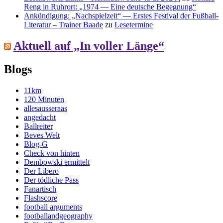
Reng in Ruhrort: „1974 — Eine deutsche Begegnung“
Ankündigung: „Nachspielzeit“ — Erstes Festival der Fußball-
Literatur – Trainer Baade
zu
Lesetermine
Aktuell auf „In voller Länge“
Blogs
11km
120 Minuten
allesausseraas
angedacht
Ballreiter
Beves Welt
Blog-G
Check von hinten
Dembowski ermittelt
Der Libero
Der tödliche Pass
Fanartisch
Flashscore
football arguments
footballandgeography