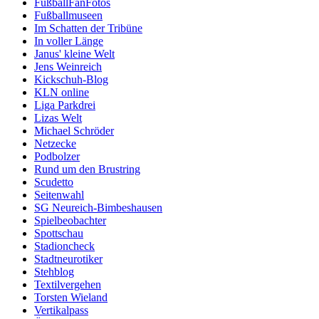
FußballFanFotos
Fußballmuseen
Im Schatten der Tribüne
In voller Länge
Janus' kleine Welt
Jens Weinreich
Kickschuh-Blog
KLN online
Liga Parkdrei
Lizas Welt
Michael Schröder
Netzecke
Podbolzer
Rund um den Brustring
Scudetto
Seitenwahl
SG Neureich-Bimbeshausen
Spielbeobachter
Spottschau
Stadioncheck
Stadtneurotiker
Stehblog
Textilvergehen
Torsten Wieland
Vertikalpass