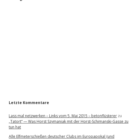
S
i
d
e
b
a
r
Letzte Kommentare
Lass mal netzwerken – Links vom 5. Mai 2015 – betonflüsterer
zu
„Tatort“ — Was Horst Szymaniak mit der Horst-Schimanski-Gasse zu
tun hat
Alle Elfmeterschießen deutscher Clubs im Europapokal (und