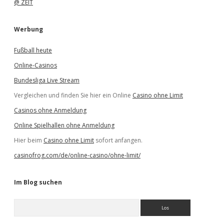
@ ZEIT
Werbung
Fußball heute
Online-Casinos
Bundesliga Live Stream
Vergleichen und finden Sie hier ein Online
Casino ohne Limit
Casinos ohne Anmeldung
Online Spielhallen ohne Anmeldung
Hier beim
Casino ohne Limit
sofort anfangen.
casinofrog.com/de/online-casino/ohne-limit/
Im Blog suchen
S
u
c