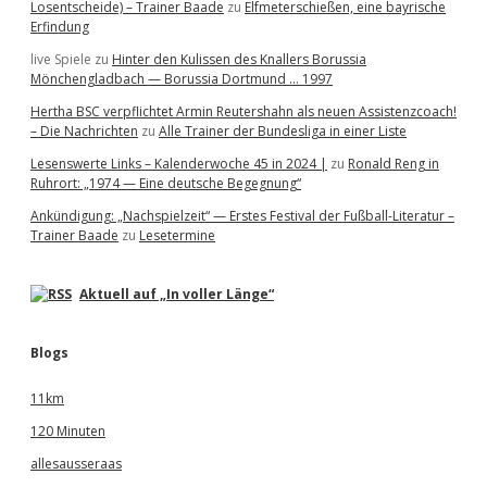
Losentscheide) – Trainer Baade
zu
Elfmeterschießen, eine bayrische
Erfindung
live Spiele
zu
Hinter den Kulissen des Knallers Borussia
Mönchengladbach — Borussia Dortmund … 1997
Hertha BSC verpflichtet Armin Reutershahn als neuen Assistenzcoach!
– Die Nachrichten
zu
Alle Trainer der Bundesliga in einer Liste
Lesenswerte Links – Kalenderwoche 45 in 2024 |
zu
Ronald Reng in
Ruhrort: „1974 — Eine deutsche Begegnung“
Ankündigung: „Nachspielzeit“ — Erstes Festival der Fußball-Literatur –
Trainer Baade
zu
Lesetermine
Aktuell auf „In voller Länge“
Blogs
11km
120 Minuten
allesausseraas