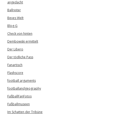
angedacht
Ballreiter
Beves Welt
Blog-G
Check von hinten
Dembowski ermittelt
Der Libero
Der tödliche Pass
Fanartisch
Flashscore
football arguments
footballandgeography
FußballFanFotos
Fußballmuseen
Im Schatten der Tribüne