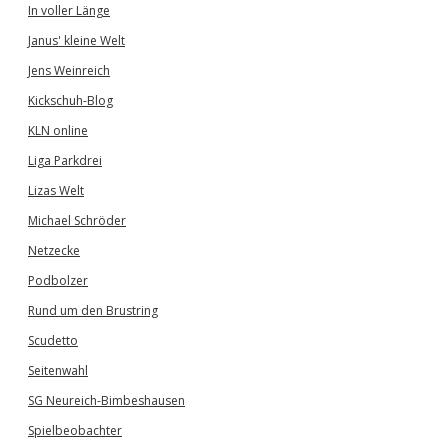
In voller Länge
Janus' kleine Welt
Jens Weinreich
Kickschuh-Blog
KLN online
Liga Parkdrei
Lizas Welt
Michael Schröder
Netzecke
Podbolzer
Rund um den Brustring
Scudetto
Seitenwahl
SG Neureich-Bimbeshausen
Spielbeobachter