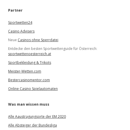
h
e
Partner
n
Sportwetten24
Casino Advisers
Neue
Casinos ohne Sperrdatei
Entdecke den besten Sportwettenguide für Österreich:
sportwettenoesterreich.at
Sportbekleidung & Trikots
Meister-Wetten.com
Bestercasinomentor.com
Online Casino Spielautomaten
Was man wissen muss
Alle Aaustragungsorte der EM 2020
Alle Absteiger der Bundesliga