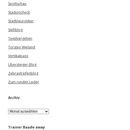
Spottschau
Stadioncheck
Stadtneurotiker
Stehblog
Textilvergehen
Torsten Wieland
Vertikalpass
Übersteiger-Blog
Zebrastreifenblog
Zum runden Leder
Archiv
A
r
c
h
Trainer Baade away