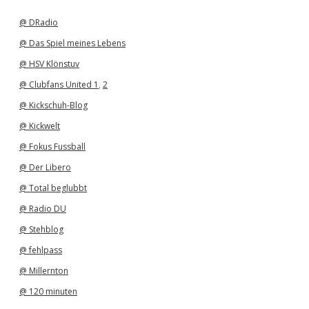
i
v
@ DRadio
@ Das Spiel meines Lebens
@ HSV Klönstuv
@ Clubfans United 1
,
2
@ Kickschuh-Blog
@ Kickwelt
@ Fokus Fussball
@ Der Libero
@ Total beglubbt
@ Radio DU
@ Stehblog
@ fehlpass
@ Millernton
@ 120 minuten