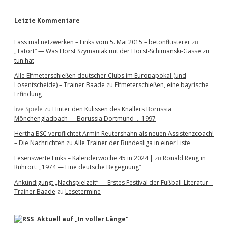
r
Letzte Kommentare
Lass mal netzwerken – Links vom 5. Mai 2015 – betonflüsterer
zu
„Tatort“ — Was Horst Szymaniak mit der Horst-Schimanski-Gasse zu
tun hat
Alle Elfmeterschießen deutscher Clubs im Europapokal (und
Losentscheide) – Trainer Baade
zu
Elfmeterschießen, eine bayrische
Erfindung
live Spiele
zu
Hinter den Kulissen des Knallers Borussia
Mönchengladbach — Borussia Dortmund … 1997
Hertha BSC verpflichtet Armin Reutershahn als neuen Assistenzcoach!
– Die Nachrichten
zu
Alle Trainer der Bundesliga in einer Liste
Lesenswerte Links – Kalenderwoche 45 in 2024 |
zu
Ronald Reng in
Ruhrort: „1974 — Eine deutsche Begegnung“
Ankündigung: „Nachspielzeit“ — Erstes Festival der Fußball-Literatur –
Trainer Baade
zu
Lesetermine
Aktuell auf „In voller Länge“