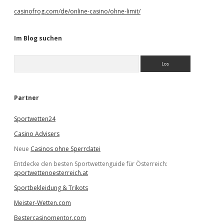
casinofrog.com/de/online-casino/ohne-limit/
Im Blog suchen
S
u
c
h
e
Partner
n
Sportwetten24
Casino Advisers
Neue
Casinos ohne Sperrdatei
Entdecke den besten Sportwettenguide für Österreich:
sportwettenoesterreich.at
Sportbekleidung & Trikots
Meister-Wetten.com
Bestercasinomentor.com