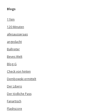
Blogs
11km
120 Minuten
allesausseraas
angedacht
Ballreiter
Beves Welt
Blog-G
Check von hinten
Dembowski ermittelt
Der Libero
Der tödliche Pass
Fanartisch
Flashscore