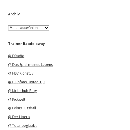
Archiv
A
r
c
h
Trainer Baade away
i
v
@ DRadio
@ Das Spiel meines Lebens
@ HSV Klönstuv
@ Clubfans United 1
,
2
@ Kickschuh-Blog
@ Kickwelt
@ Fokus Fussball
@ Der Libero
@ Total beglubbt