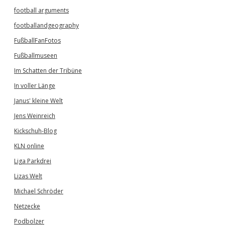
football arguments
footballandgeography
FußballFanFotos
Fußballmuseen
Im Schatten der Tribüne
In voller Länge
Janus' kleine Welt
Jens Weinreich
Kickschuh-Blog
KLN online
Liga Parkdrei
Lizas Welt
Michael Schröder
Netzecke
Podbolzer