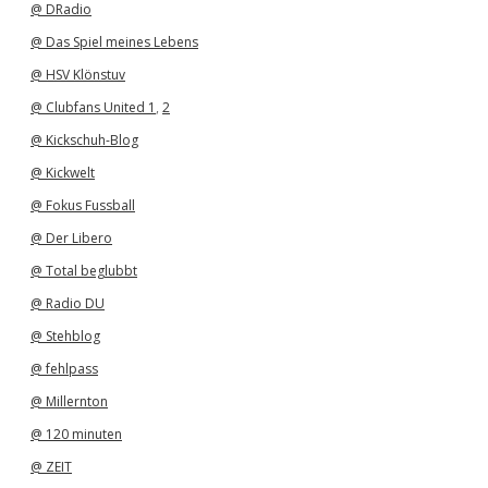
@ DRadio
@ Das Spiel meines Lebens
@ HSV Klönstuv
@ Clubfans United 1
,
2
@ Kickschuh-Blog
@ Kickwelt
@ Fokus Fussball
@ Der Libero
@ Total beglubbt
@ Radio DU
@ Stehblog
@ fehlpass
@ Millernton
@ 120 minuten
@ ZEIT