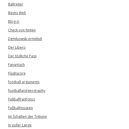
Ballreiter
Beves Welt
Blog-G
Check von hinten
Dembowski ermittelt
Der Libero
Der tödliche Pass
Fanartisch
Flashscore
football arguments
footballandgeography
FußballFanFotos
Fußballmuseen
Im Schatten der Tribüne
In voller Länge