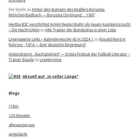
Erfindung
live Spiele
zu
Hinter den Kulissen des Knallers Borussia
Mönchengladbach — Borussia Dortmund … 1997
Hertha BSC verpflichtet Armin Reutershahn als neuen Assistenzcoach!
– Die Nachrichten
zu
Alle Trainer der Bundesliga in einer Liste
Lesenswerte Links – Kalenderwoche 45 in 2024 |
zu
Ronald Reng in
Ruhrort: „1974 — Eine deutsche Begegnung“
Ankündigung: „Nachspielzeit“ — Erstes Festival der Fußball-Literatur –
Trainer Baade
zu
Lesetermine
Aktuell auf „In voller Länge“
Blogs
11km
120 Minuten
allesausseraas
angedacht