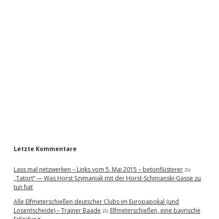
i
d
e
b
a
r
Letzte Kommentare
Lass mal netzwerken – Links vom 5. Mai 2015 – betonflüsterer
zu
„Tatort“ — Was Horst Szymaniak mit der Horst-Schimanski-Gasse zu
tun hat
Alle Elfmeterschießen deutscher Clubs im Europapokal (und
Losentscheide) – Trainer Baade
zu
Elfmeterschießen, eine bayrische