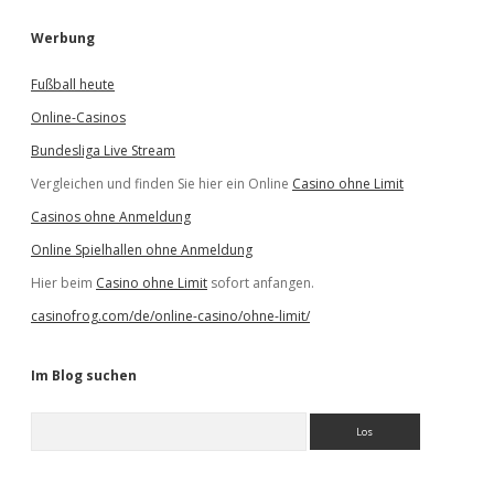
Werbung
Fußball heute
Online-Casinos
Bundesliga Live Stream
Vergleichen und finden Sie hier ein Online
Casino ohne Limit
Casinos ohne Anmeldung
Online Spielhallen ohne Anmeldung
Hier beim
Casino ohne Limit
sofort anfangen.
casinofrog.com/de/online-casino/ohne-limit/
Im Blog suchen
S
u
c
h