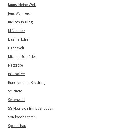
Janus' kleine Welt
Jens Weinreich
Kickschuh-Blog
KLN online
Liga Parkdrei
Lizas Welt
Michael Schröder
Netzecke
Podbolzer
Rund um den Brustring
Scudetto
Seitenwahl
SG Neureich-Bimbeshausen
Spielbeobachter
Spottschau