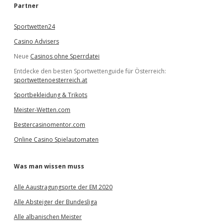
e
Partner
n
Sportwetten24
Casino Advisers
Neue
Casinos ohne Sperrdatei
Entdecke den besten Sportwettenguide für Österreich:
sportwettenoesterreich.at
Sportbekleidung & Trikots
Meister-Wetten.com
Bestercasinomentor.com
Online Casino Spielautomaten
Was man wissen muss
Alle Aaustragungsorte der EM 2020
Alle Absteiger der Bundesliga
Alle albanischen Meister