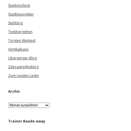
Stadioncheck
Stadtneurotiker
Stehblog
Textilvergehen
Torsten Wieland
Vertikalpass
Übersteiger-Blog
Zebrastreifenblog
Zum runden Leder
Archiv
A
r
c
h
Trainer Baade away
i
v