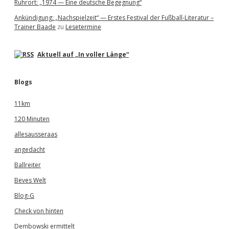
Ruhrort: „1974 — Eine deutsche Begegnung“
Ankündigung: „Nachspielzeit“ — Erstes Festival der Fußball-Literatur –
Trainer Baade
zu
Lesetermine
Aktuell auf „In voller Länge“
Blogs
11km
120 Minuten
allesausseraas
angedacht
Ballreiter
Beves Welt
Blog-G
Check von hinten
Dembowski ermittelt