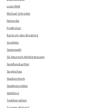
Lizas Welt
Michael Schröder
Netzecke
Podbolzer
Rund um den Brustring
Scudetto
Seitenwahl
SG Neureich-Bimbeshausen
Spielbeobachter
Spottschau
Stadioncheck
Stadtneurotiker
Stehblog
Textilvergehen
Torsten Wieland