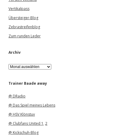
Vertikalpass
Übersteiger-Blog
Zebrastreifenblog
Zum runden Leder
Archiv
A
r
c
h
Trainer Baade away
i
v
@ DRadio
@ Das Spiel meines Lebens
@ HSV Klönstuv
@ Clubfans United 1
,
2
@ Kickschuh-Blog