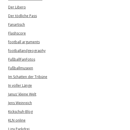
Der Libero
Der tödliche Pass
Fanartisch
Flashscore
football arguments
footballandgeography
FußballFanFotos
Fußballmuseen
Im Schatten der Tribüne
In voller Länge
Janus' kleine Welt
Jens Weinreich
Kickschuh-Blog
KLN online
Liga Parkdrei