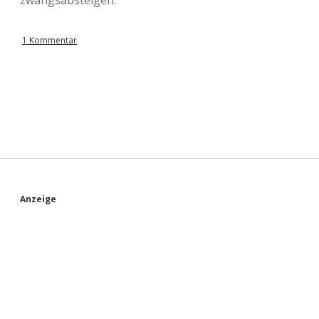
zwangsabsteigen.
1 Kommentar
S
Anzeige
i
d
e