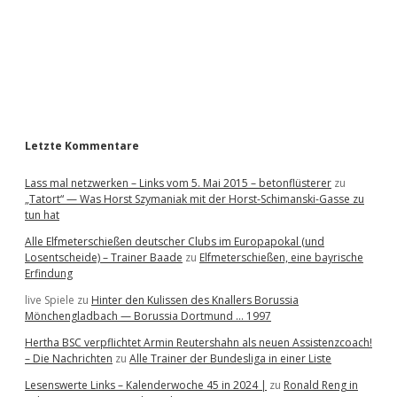
b
a
r
Letzte Kommentare
Lass mal netzwerken – Links vom 5. Mai 2015 – betonflüsterer
zu
„Tatort“ — Was Horst Szymaniak mit der Horst-Schimanski-Gasse zu
tun hat
Alle Elfmeterschießen deutscher Clubs im Europapokal (und
Losentscheide) – Trainer Baade
zu
Elfmeterschießen, eine bayrische
Erfindung
live Spiele
zu
Hinter den Kulissen des Knallers Borussia
Mönchengladbach — Borussia Dortmund … 1997
Hertha BSC verpflichtet Armin Reutershahn als neuen Assistenzcoach!
– Die Nachrichten
zu
Alle Trainer der Bundesliga in einer Liste
Lesenswerte Links – Kalenderwoche 45 in 2024 |
zu
Ronald Reng in