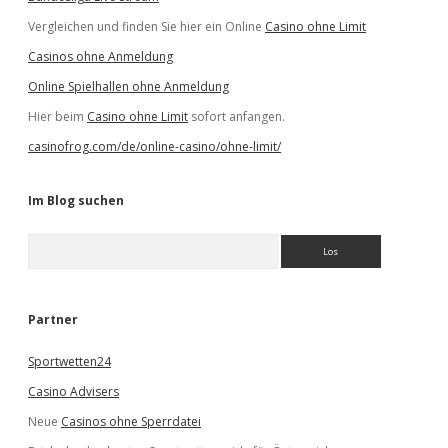
Vergleichen und finden Sie hier ein Online
Casino ohne Limit
Casinos ohne Anmeldung
Online Spielhallen ohne Anmeldung
Hier beim
Casino ohne Limit
sofort anfangen.
casinofrog.com/de/online-casino/ohne-limit/
Im Blog suchen
S
u
c
h
e
Partner
n
Sportwetten24
Casino Advisers
Neue
Casinos ohne Sperrdatei