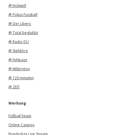
@ Kickwelt
@ Fokus Fussball
@ Der Libero
@ Total beglubbt
@ Radio DU
@ Stehblog
@ fehlpass
@ Millernton
@ 120 minuten
@ ZEIT
Werbung
Fußball heute
Online-Casinos
Bundesliga Live Stream