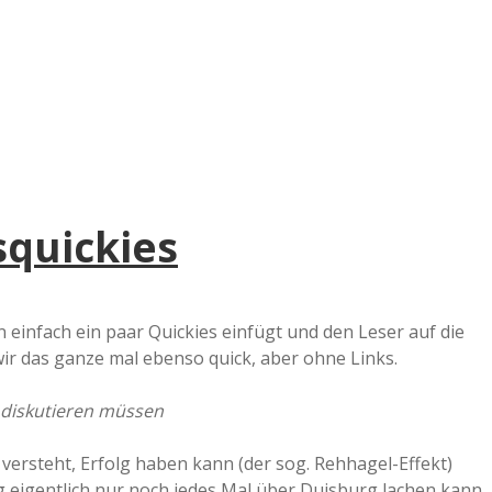
e
r
B
a
squickies
a
d
infach ein paar Quickies einfügt und den Leser auf die
wir das ganze mal ebenso quick, aber ohne Links.
e
 diskutieren müssen
 versteht, Erfolg haben kann (der sog. Rehhagel-Effekt)
 eigentlich nur noch jedes Mal über Duisburg lachen kann