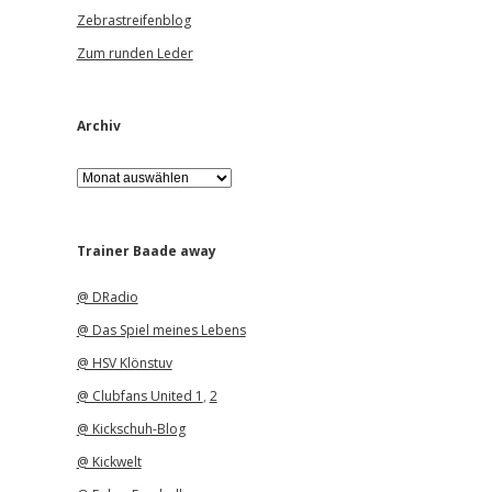
Zebrastreifenblog
Zum runden Leder
Archiv
A
r
c
h
i
Trainer Baade away
v
@ DRadio
@ Das Spiel meines Lebens
@ HSV Klönstuv
@ Clubfans United 1
,
2
@ Kickschuh-Blog
@ Kickwelt