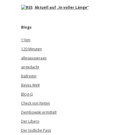
Aktuell auf „In voller Länge“
Blogs
11km
120 Minuten
allesausseraas
angedacht
Ballreiter
Beves Welt
Blog-G
Check von hinten
Dembowski ermittelt
Der Libero
Der tödliche Pass