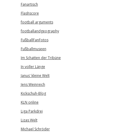
Fanartisch
Flashscore
.
football arguments
footballandgeography
FußballFanFotos
Fußballmuseen
Im Schatten der Tribüne
In voller Länge
Janus' kleine Welt
Jens Weinreich
Kickschuh-Blog
KLN online
Liga Parkdrei
Lizas Welt
Michael Schröder