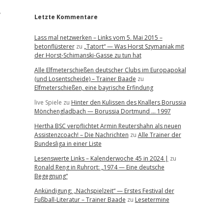
,
Letzte Kommentare
Lass mal netzwerken – Links vom 5. Mai 2015 –
betonflüsterer
zu
„Tatort“ — Was Horst Szymaniak mit
der Horst-Schimanski-Gasse zu tun hat
Alle Elfmeterschießen deutscher Clubs im Europapokal
(und Losentscheide) – Trainer Baade
zu
Elfmeterschießen, eine bayrische Erfindung
live Spiele
zu
Hinter den Kulissen des Knallers Borussia
Mönchengladbach — Borussia Dortmund … 1997
Hertha BSC verpflichtet Armin Reutershahn als neuen
Assistenzcoach! – Die Nachrichten
zu
Alle Trainer der
Bundesliga in einer Liste
Lesenswerte Links – Kalenderwoche 45 in 2024 |
zu
Ronald Reng in Ruhrort: „1974 — Eine deutsche
Begegnung“
Ankündigung: „Nachspielzeit“ — Erstes Festival der
Fußball-Literatur – Trainer Baade
zu
Lesetermine