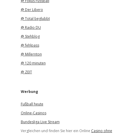
@ Fokus Fussball
@ Der Libero
@ Total beglubbt
@ Radio DU
@ Stehblog
@ fehlpass
@ Millernton
@ 120 minuten
@ ZEIT
Werbung
Fußball heute
Online-Casinos
Bundesliga Live Stream
Vergleichen und finden Sie hier ein Online
Casino ohne