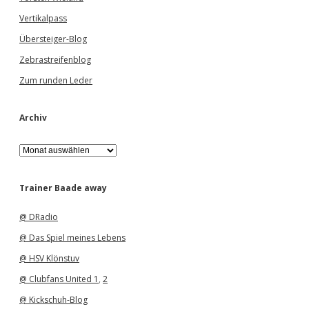
Vertikalpass
Übersteiger-Blog
Zebrastreifenblog
Zum runden Leder
Archiv
A
r
c
h
Trainer Baade away
i
v
@ DRadio
@ Das Spiel meines Lebens
@ HSV Klönstuv
@ Clubfans United 1
,
2
@ Kickschuh-Blog