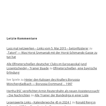
r
b
L
ä
a
n
g
e
r
:
B
o
Letzte Kommentare
r
u
Lass mal netzwerken – Links vom 5. Mai 2015 – betonflüsterer
zu
s
„Tatort“ — Was Horst Szymaniak mit der Horst-Schimanski-Gasse zu
s
tun hat
i
a
Alle Elfmeterschießen deutscher Clubs im Europapokal (und
M
Losentscheide) – Trainer Baade
zu
Elfmeterschießen, eine bayrische
ö
Erfindung
n
c
live Spiele
zu
Hinter den Kulissen des Knallers Borussia
h
Mönchengladbach — Borussia Dortmund … 1997
e
Hertha BSC verpflichtet Armin Reutershahn als neuen Assistenzcoach!
n
– Die Nachrichten
zu
Alle Trainer der Bundesliga in einer Liste
g
l
Lesenswerte Links – Kalenderwoche 45 in 2024 |
zu
Ronald Reng in
a