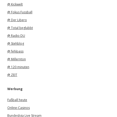
@ Kickwelt
@ Fokus Fussball
@ Der Libero
@ Total beglubbt
@ Radio DU
@ Stehblog
@ fehlpass
@ Millernton
@ 120 minuten
@ ZEIT
Werbung
Fußball heute
Online-Casinos
Bundesliga Live Stream