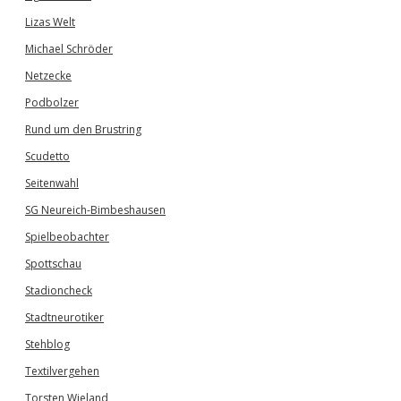
Lizas Welt
Michael Schröder
Netzecke
Podbolzer
Rund um den Brustring
Scudetto
Seitenwahl
SG Neureich-Bimbeshausen
Spielbeobachter
Spottschau
Stadioncheck
Stadtneurotiker
Stehblog
Textilvergehen
Torsten Wieland