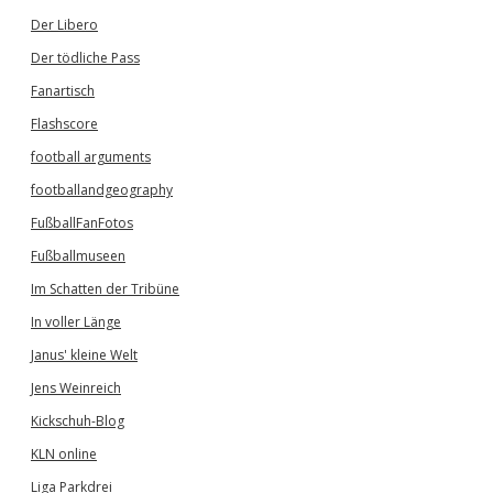
Der Libero
Der tödliche Pass
Fanartisch
Flashscore
football arguments
footballandgeography
FußballFanFotos
Fußballmuseen
Im Schatten der Tribüne
In voller Länge
Janus' kleine Welt
Jens Weinreich
Kickschuh-Blog
KLN online
Liga Parkdrei