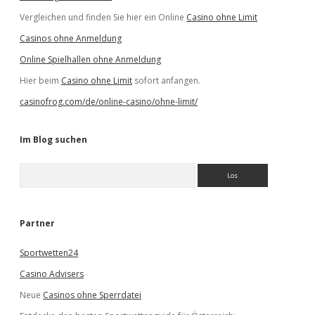
Vergleichen und finden Sie hier ein Online
Casino ohne Limit
Casinos ohne Anmeldung
Online Spielhallen ohne Anmeldung
Hier beim
Casino ohne Limit
sofort anfangen.
casinofrog.com/de/online-casino/ohne-limit/
Im Blog suchen
S
u
c
h
e
Partner
n
Sportwetten24
Casino Advisers
Neue
Casinos ohne Sperrdatei