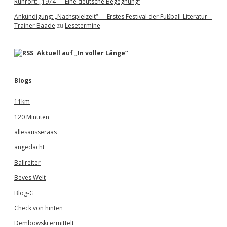
Ruhrort: „1974 — Eine deutsche Begegnung“
d
b
Ankündigung: „Nachspielzeit“ — Erstes Festival der Fußball-Literatur –
a
Trainer Baade
zu
Lesetermine
c
h
—
Aktuell auf „In voller Länge“
1
.
F
Blogs
C
K
11km
ö
l
120 Minuten
n
allesausseraas
angedacht
Ballreiter
Beves Welt
Blog-G
Check von hinten
Dembowski ermittelt