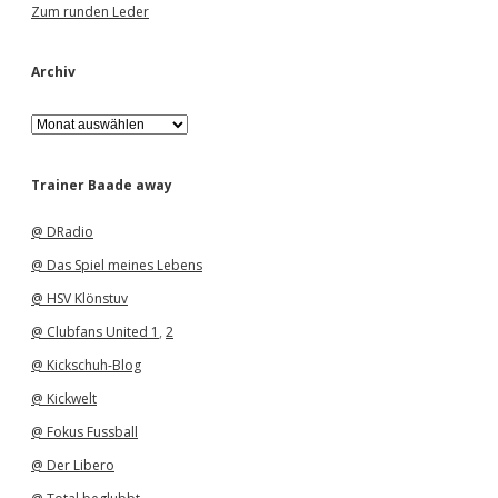
Zum runden Leder
Archiv
A
r
c
h
Trainer Baade away
i
v
@ DRadio
@ Das Spiel meines Lebens
@ HSV Klönstuv
@ Clubfans United 1
,
2
@ Kickschuh-Blog
@ Kickwelt
@ Fokus Fussball
@ Der Libero