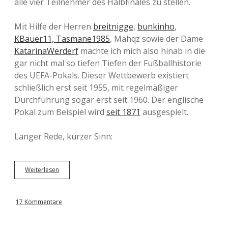
alle vier Teilnehmer des Halbfinales zu stellen.
Mit Hilfe der Herren
breitnigge
,
bunkinho
,
KBauer11,
Tasmane1985
, Mahqz sowie der Dame
KatarinaWerderf
machte ich mich also hinab in die
gar nicht mal so tiefen Tiefen der Fußballhistorie
des UEFA-Pokals. Dieser Wettbewerb existiert
schließlich erst seit 1955, mit regelmäßiger
Durchführung sogar erst seit 1960. Der englische
Pokal zum Beispiel wird
seit 1871
ausgespielt.
Langer Rede, kurzer Sinn:
Weiterlesen
A
l
l
e
17 Kommentare
H
a
l