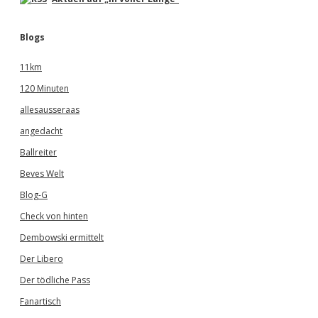
r
a
l
Blogs
s
e
11km
i
n
120 Minuten
e
allesausseraas
m
T
angedacht
e
i
Ballreiter
l
Beves Welt
n
e
Blog-G
h
m
Check von hinten
e
Dembowski ermittelt
r
a
Der Libero
u
s
Der tödliche Pass
d
Fanartisch
e
m