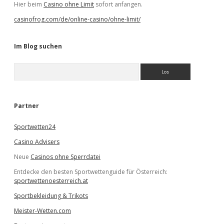
Hier beim
Casino ohne Limit
sofort anfangen.
casinofrog.com/de/online-casino/ohne-limit/
Im Blog suchen
S
u
c
h
e
Partner
n
Sportwetten24
Casino Advisers
Neue
Casinos ohne Sperrdatei
Entdecke den besten Sportwettenguide für Österreich:
sportwettenoesterreich.at
Sportbekleidung & Trikots
Meister-Wetten.com