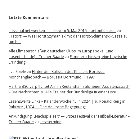
r
a
L
e
Letzte Kommentare
a
g
Lass mal netzwerken – Links vom 5. Mai 2015 – betonflüsterer
zu
u
„Tatort“ — Was Horst Szymaniak mit der Horst-Schimanski-Gasse zu
e
tun hat
/
M
Alle Elfmeterschießen deutscher Clubs im Europapokal (und
e
Losentscheide) – Trainer Baade
zu
Elfmeterschießen, eine bayrische
s
Erfindung
s
e
live Spiele
zu
Hinter den Kulissen des Knallers Borussia
-
Mönchengladbach — Borussia Dortmund … 1997
P
Hertha BSC verpflichtet Armin Reutershahn als neuen Assistenzcoach!
o
– Die Nachrichten
zu
Alle Trainer der Bundesliga in einer Liste
k
a
Lesenswerte Links – Kalenderwoche 45 in 2024 |
zu
Ronald Reng in
l
Ruhrort: „1974 — Eine deutsche Begegnung“
m
i
Ankündigung: „Nachspielzeit“ — Erstes Festival der Fußball-Literatur –
t
Trainer Baade
zu
Lesetermine
m
e
h
Aktuell auf „In voller Länge“