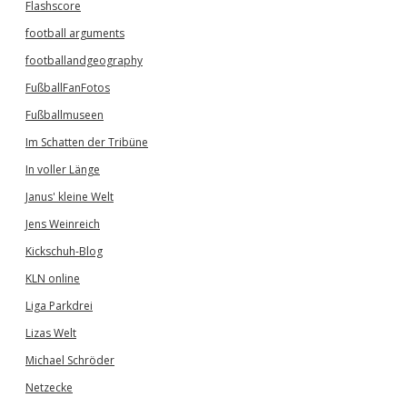
Flashscore
s
e
football arguments
l
footballandgeography
b
e
FußballFanFotos
n
L
Fußballmuseen
a
Im Schatten der Tribüne
n
d
In voller Länge
Janus' kleine Welt
Jens Weinreich
Kickschuh-Blog
KLN online
Liga Parkdrei
Lizas Welt
Michael Schröder
Netzecke