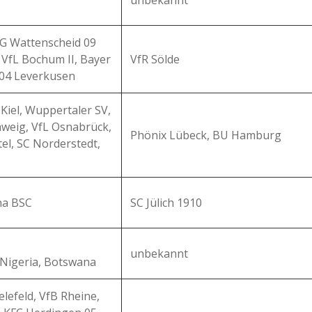
unbekannt
SG Wattenscheid 09
 VfL Bochum II, Bayer
VfR Sölde
 04 Leverkusen
 Kiel, Wuppertaler SV,
hweig, VfL Osnabrück,
Phönix Lübeck, BU Hamburg
el, SC Norderstedt,
ha BSC
SC Jülich 1910
unbekannt
Nigeria, Botswana
lefeld, VfB Rheine,