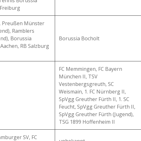
 Tennis Borussia
 Freiburg
t, Preußen Münster
gend), Ramblers
nd), Borussia
Borussia Bocholt
 Aachen, RB Salzburg
FC Memmingen, FC Bayern
München II, TSV
Vestenbergsgreuth, SC
Weismain, 1. FC Nürnberg II,
SpVgg Greuther Fürth II, 1. SC
Feucht, SpVgg Greuther Fürth II,
SpVgg Greuther Fürth (Jugend),
TSG 1899 Hoffenheim II
amburger SV, FC