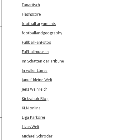
Fanartisch
Flashscore
football arguments
footballandgeography
FußballFanFotos
Fußballmuseen
Im Schatten der Tribüne
In voller Länge
Janus' kleine Welt
Jens Weinreich
Kickschuh-Blog
KLN online
Liga Parkdrei
Lizas Welt
Michael Schröder