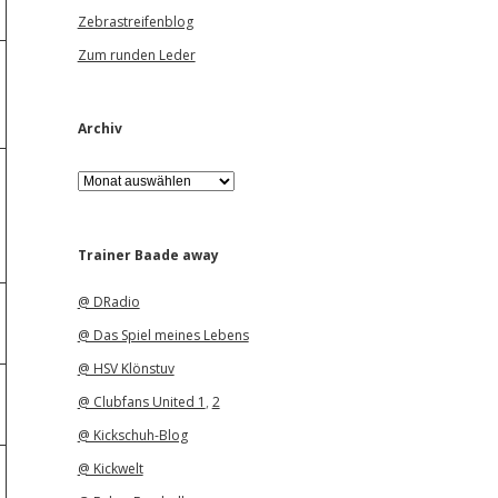
Zebrastreifenblog
Zum runden Leder
Archiv
A
r
c
h
i
Trainer Baade away
v
@ DRadio
@ Das Spiel meines Lebens
@ HSV Klönstuv
@ Clubfans United 1
,
2
@ Kickschuh-Blog
@ Kickwelt