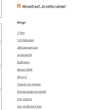
Aktuell auf „In voller Länge“
Blogs
11km
120 Minuten
allesausseraas
angedacht
Ballreiter
Beves Welt
Blog-G
Check von hinten
Dembowski ermittelt
Der Libero
Der tödliche Pass