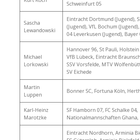
Kurt Koch
Schweinfurt 05
Eintracht Dortmund (Jugend), 
Sascha
(Jugend), VfL Bochum (Jugend),
Lewandowski
04 Leverkusen (Jugend), Bayer
Hannover 96, St Pauli, Holstein
Michael
VfB Lübeck, Eintracht Braunsc
Lorkowski
SSV Vorsfelde, MTV Wolfenbütt
SV Eichede
Martin
Bonner SC, Fortuna Köln, Hert
Luppen
Karl-Heinz
SF Hamborn 07, FC Schalke 04,
Marotzke
Nationalmannschaften Ghana, 
Eintracht Nordhorn, Arminia Bie