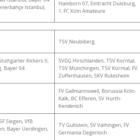
Hamborn 07, Eintracht Duisburg,
enerbahçe Istanbul,
1. FC Köln Amateure
TSV Neubiberg
uttgarter Kickers II,
SVGG Hirschlanden, TSV Korntal,
g, Bayer 04
TSV Münchingen, TSV Korntal, FV
Zuffenhausen, SKV Rutesheim
FV Gallmannsweil, Borussia Köln-
Kalk, BC Efferen, SV Hürth-
Kendenich
 SF Siegen, VfB
TV Gültstein, SV Vaihingen, FV
gen, Bayer Uerdingen,
Germania Degerloch