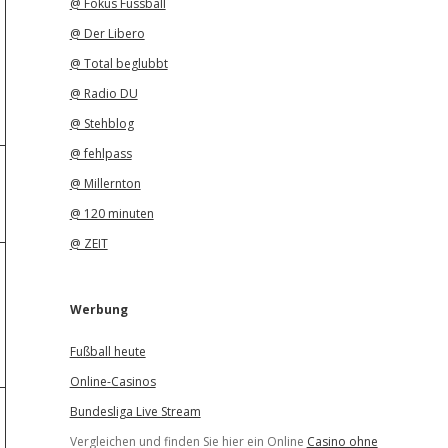
@ Fokus Fussball
@ Der Libero
@ Total beglubbt
@ Radio DU
@ Stehblog
@ fehlpass
@ Millernton
@ 120 minuten
@ ZEIT
Werbung
Fußball heute
Online-Casinos
Bundesliga Live Stream
Vergleichen und finden Sie hier ein Online
Casino ohne