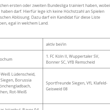
schen ersten oder zweiten Bundesliga trainiert haben, wobei
 haben darf. Hierfür lege ich keine Höchstzahl an Spielen
aschen Ablösung. Dazu darf ein Kandidat für diese Liste
aben, egal in welchem Land.
aktiv bei/in
1. FC Köln II, Wuppertaler SV,
 Bochum
Bonner SC, VfB Remscheid
t-Weiß Lüdenscheid,
 Siegen, Borussia
Sportfreunde Siegen, VfL Klafeld-
önchengladbach,
Geisweid 08
chen, Rot-Weiß
tas Istanbul, Bayer 04