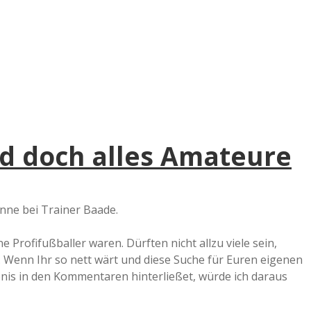
e
r
B
a
nd doch alles Amateure
a
d
nne bei Trainer Baade.
e
e Profifußballer waren. Dürften nicht allzu viele sein,
. Wenn Ihr so nett wärt und diese Suche für Euren eigenen
is in den Kommentaren hinterließet, würde ich daraus