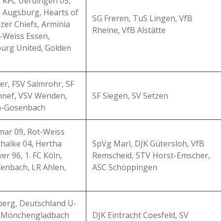
, KFC Uerdingen 05,
 Augsburg, Hearts of
SG Freren, TuS Lingen, VfB
izer Chiefs, Arminia
Rheine, VfB Alstätte
t-Weiss Essen,
urg United, Golden
r, FSV Salmrohr, SF
nnef, VSV Wenden,
SF Siegen, SV Setzen
n-Gosenbach
mar 09, Rot-Weiss
halke 04, Hertha
SpVg Marl, DJK Gütersloh, VfB
r 96, 1. FC Köln,
Remscheid, STV Horst-Emscher,
fenbach, LR Ahlen,
ASC Schöppingen
erg, Deutschland U-
ia Mönchengladbach
DJK Eintracht Coesfeld, SV