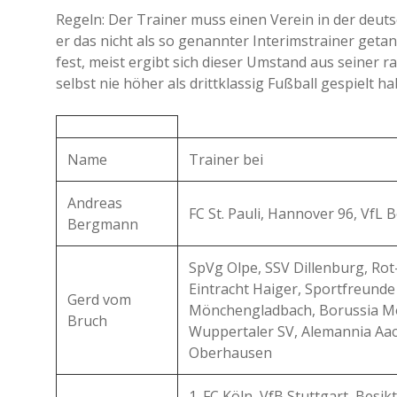
Regeln: Der Trainer muss einen Verein in der deut
er das nicht als so genannter Interimstrainer getan
fest, meist ergibt sich dieser Umstand aus seiner r
selbst nie höher als drittklassig Fußball gespielt h
Name
Trainer bei
Andreas
FC St. Pauli, Hannover 96, VfL
Bergmann
SpVg Olpe, SSV Dillenburg, Ro
Eintracht Haiger, Sportfreunde
Gerd vom
Mönchengladbach, Borussia M
Bruch
Wuppertaler SV, Alemannia Aa
Oberhausen
1. FC Köln, VfB Stuttgart, Besik