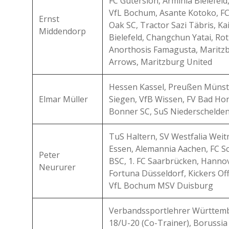
FC Gütersloh, Arminia Bielefeld
VfL Bochum, Asante Kotoko, FC
Ernst
Oak SC, Tractor Sazi Täbris, Ka
Middendorp
Bielefeld, Changchun Yatai, Ro
Anorthosis Famagusta, Maritzb
Arrows, Maritzburg United
Hessen Kassel, Preußen Münste
Elmar Müller
Siegen, VfB Wissen, FV Bad Ho
Bonner SC, SuS Niederschelde
TuS Haltern, SV Westfalia Weit
Essen, Alemannia Aachen, FC Sc
Peter
BSC, 1. FC Saarbrücken, Hannove
Neururer
Fortuna Düsseldorf, Kickers Of
VfL Bochum MSV Duisburg
Verbandssportlehrer Württemb
18/U-20 (Co-Trainer), Boruss