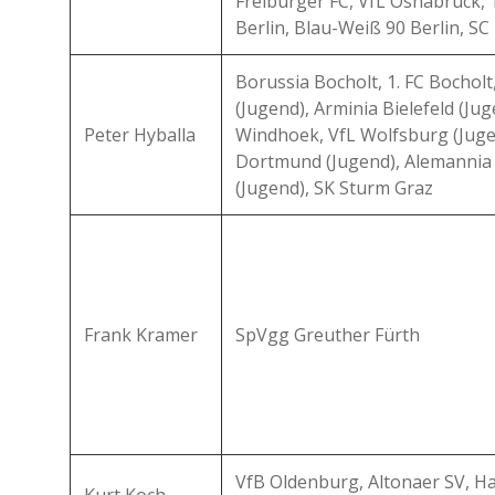
Freiburger FC, VfL Osnabrück,
Berlin, Blau-Weiß 90 Berlin, SC
Borussia Bocholt, 1. FC Bochol
(Jugend), Arminia Bielefeld (Ju
Peter Hyballa
Windhoek, VfL Wolfsburg (Juge
Dortmund (Jugend), Alemannia
(Jugend), SK Sturm Graz
Frank Kramer
SpVgg Greuther Fürth
VfB Oldenburg, Altonaer SV, H