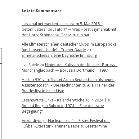
Letzte Kommentare
Lass mal netzwerken – Links vom 5. Mai 2015 –
betonflüsterer
zu
„Tatort“ — Was Horst Szymaniak mit
der Horst-Schimanski-Gasse zu tun hat
Alle Elfmeterschießen deutscher Clubs im Europapokal
(und Losentscheide) – Trainer Baade
zu
Elfmeterschießen, eine bayrische Erfindung
live Spiele
zu
Hinter den Kulissen des Knallers Borussia
Mönchengladbach — Borussia Dortmund … 1997
Hertha BSC verpflichtet Armin Reutershahn als neuen
Assistenzcoach! – Die Nachrichten
zu
Alle Trainer der
Bundesliga in einer Liste
Lesenswerte Links – Kalenderwoche 45 in 2024 |
zu
Ronald Reng in Ruhrort: „1974 — Eine deutsche
Begegnung“
Ankündigung: „Nachspielzeit“ — Erstes Festival der
Fußball-Literatur – Trainer Baade
zu
Lesetermine