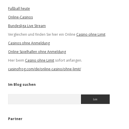
Fußball heute
Online-Casinos
Bundesliga Live Stream
Vergleichen und finden Sie hier ein Online
Casino ohne Limit
Casinos ohne Anmeldung
Online Spielhallen ohne Anmeldung
Hier beim
Casino ohne Limit
sofort anfangen.
casinofrog.com/de/online-casino/ohne-limit/
Im Blog suchen
S
u
c
h
e
Partner
n