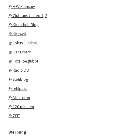
@ HSV Klönstuv
@ Clubfans United 1
,
2
@ Kickschuh-Blog
@ Kickwelt
@ Fokus Fussball
@ Der Libero
@ Total beglubbt
@ Radio DU
@ Stehblog
@ fehlpass
@ Millernton
@ 120 minuten
@ ZEIT
Werbung