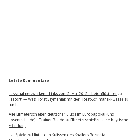
d
e
b
a
r
Letzte Kommentare
Lass mal netzwerken – Links vom 5. Mai 2015 – betonflüsterer
zu
„Tatort“ — Was Horst Szymaniak mit der Horst-Schimanski-Gasse zu
tun hat
Alle Elfmeterschießen deutscher Clubs im Europapokal (und
Losentscheide) – Trainer Baade
zu
Elfmeterschießen, eine bayrische
Erfindung
live Spiele
zu
Hinter den Kulissen des Knallers Borussia