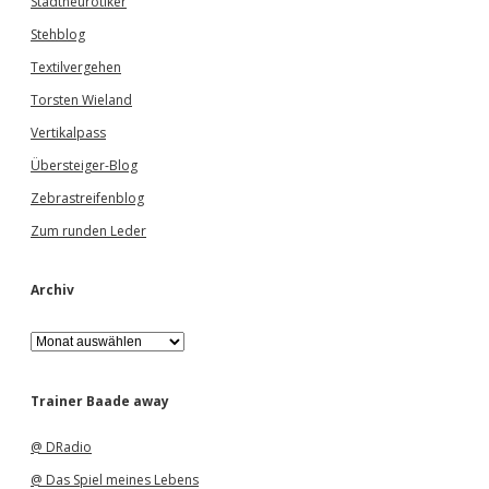
Stadtneurotiker
Stehblog
Textilvergehen
Torsten Wieland
Vertikalpass
Übersteiger-Blog
Zebrastreifenblog
Zum runden Leder
Archiv
A
r
c
h
Trainer Baade away
i
v
@ DRadio
@ Das Spiel meines Lebens