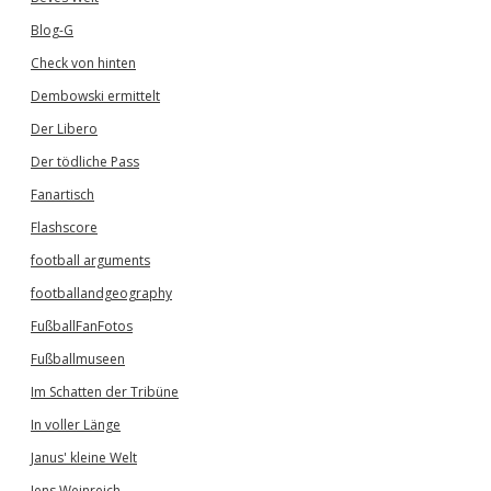
Blog-G
Check von hinten
Dembowski ermittelt
Der Libero
Der tödliche Pass
Fanartisch
Flashscore
football arguments
footballandgeography
FußballFanFotos
Fußballmuseen
Im Schatten der Tribüne
In voller Länge
Janus' kleine Welt
Jens Weinreich