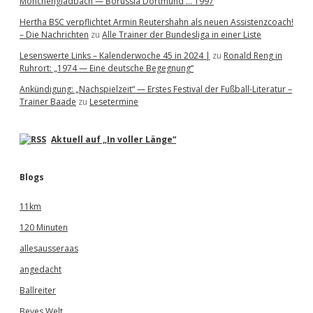
Mönchengladbach — Borussia Dortmund … 1997
Hertha BSC verpflichtet Armin Reutershahn als neuen Assistenzcoach!
– Die Nachrichten
zu
Alle Trainer der Bundesliga in einer Liste
Lesenswerte Links – Kalenderwoche 45 in 2024 |
zu
Ronald Reng in
Ruhrort: „1974 — Eine deutsche Begegnung“
Ankündigung: „Nachspielzeit“ — Erstes Festival der Fußball-Literatur –
Trainer Baade
zu
Lesetermine
Aktuell auf „In voller Länge“
Blogs
11km
120 Minuten
allesausseraas
angedacht
Ballreiter
Beves Welt