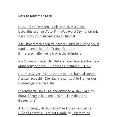
r
Letzte Kommentare
Lass mal netzwerken – Links vom 5. Mai 2015 –
betonflüsterer
zu
„Tatort“ — Was Horst Szymaniak mit
der Horst-Schimanski-Gasse zu tun hat
Alle Elfmeterschießen deutscher Clubs im Europapokal
(und Losentscheide) – Trainer Baade
zu
Elfmeterschießen, eine bayrische Erfindung
live Spiele
zu
Hinter den Kulissen des Knallers Borussia
Mönchengladbach — Borussia Dortmund … 1997
Hertha BSC verpflichtet Armin Reutershahn als neuen
Assistenzcoach! – Die Nachrichten
zu
Alle Trainer der
Bundesliga in einer Liste
Lesenswerte Links – Kalenderwoche 45 in 2024 |
zu
Ronald Reng in Ruhrort: „1974 — Eine deutsche
Begegnung“
Ankündigung: „Nachspielzeit“ — Erstes Festival der
Fußball-Literatur – Trainer Baade
zu
Lesetermine