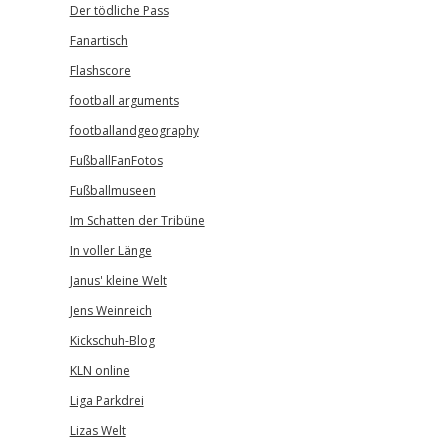
Der tödliche Pass
Fanartisch
Flashscore
football arguments
footballandgeography
FußballFanFotos
Fußballmuseen
Im Schatten der Tribüne
In voller Länge
Janus' kleine Welt
Jens Weinreich
Kickschuh-Blog
KLN online
Liga Parkdrei
Lizas Welt