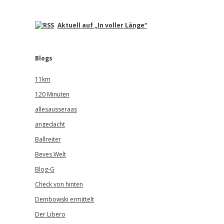
Aktuell auf „In voller Länge“
Blogs
11km
120 Minuten
allesausseraas
angedacht
Ballreiter
Beves Welt
Blog-G
Check von hinten
Dembowski ermittelt
Der Libero