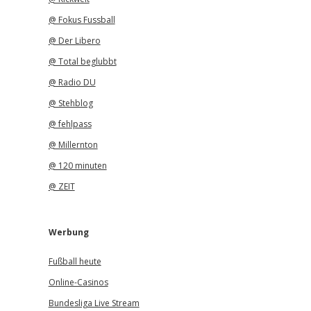
@ Fokus Fussball
@ Der Libero
@ Total beglubbt
@ Radio DU
@ Stehblog
@ fehlpass
@ Millernton
@ 120 minuten
@ ZEIT
Werbung
Fußball heute
Online-Casinos
Bundesliga Live Stream