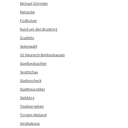
Michael Schröder
Netzecke
Podbolzer
Rund um den Brustring
Scudetto
Seitenwahl
SG Neureich-Bimbeshausen
Spielbeobachter
Spottschau
Stadioncheck
Stadtneurotiker
Stehblog
Textilvergehen
Torsten Wieland
Vertikalpass