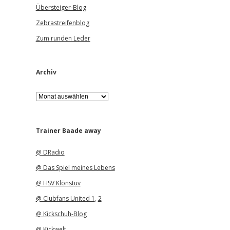
Übersteiger-Blog
Zebrastreifenblog
Zum runden Leder
Archiv
A
r
c
h
i
Trainer Baade away
v
@ DRadio
@ Das Spiel meines Lebens
@ HSV Klönstuv
@ Clubfans United 1
,
2
@ Kickschuh-Blog
@ Kickwelt