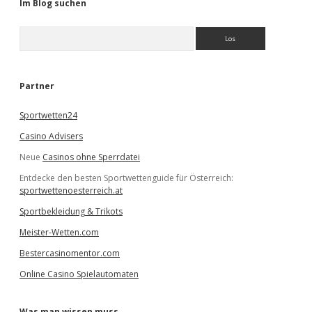
Im Blog suchen
S
u
c
h
e
Partner
n
Sportwetten24
Casino Advisers
Neue
Casinos ohne Sperrdatei
Entdecke den besten Sportwettenguide für Österreich:
sportwettenoesterreich.at
Sportbekleidung & Trikots
Meister-Wetten.com
Bestercasinomentor.com
Online Casino Spielautomaten
Was man wissen muss