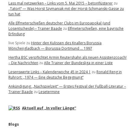
Lass mal netzwerken – Links vom 5. Mai 2015 – betonflüsterer
zu
„Tatort“ — Was Horst Szymaniak mit der Horst-Schimanski-Gasse zu
tun hat
Alle Elfmeterschießen deutscher Clubs im Europapokal (und
Losentscheide) – Trainer Baade
zu
Elfmeterschießen, eine bayrische
Erfindung
live Spiele
zu
Hinter den Kulissen des Knallers Borussia
Mönchengladbach — Borussia Dortmund … 1997
Hertha BSC verpflichtet Armin Reutershahn als neuen Assistenzcoach!
– Die Nachrichten
zu
Alle Trainer der Bundesliga in einer Liste
Lesenswerte Links – Kalenderwoche 45 in 2024 |
zu
Ronald Reng in
Ruhrort: „1974 — Eine deutsche Begegnung“
Ankündigung: „Nachspielzeit“ — Erstes Festival der Fußball-Literatur –
Trainer Baade
zu
Lesetermine
Aktuell auf „In voller Länge“
Blogs