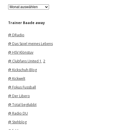
A
r
c
h
Trainer Baade away
i
v
@ DRadio
@ Das Spiel meines Lebens
@ HSV Klönstuv
@ Clubfans United 1
,
2
@ Kickschuh-Blog
@ Kickwelt
@ Fokus Fussball
@ Der Libero
@ Total beglubbt
@ Radio DU
@ Stehblog