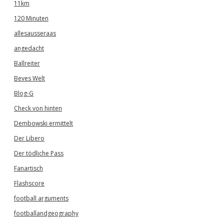
11km
120 Minuten
allesausseraas
angedacht
Ballreiter
Beves Welt
Blog-G
Check von hinten
Dembowski ermittelt
Der Libero
Der tödliche Pass
Fanartisch
Flashscore
football arguments
footballandgeography