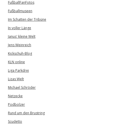
FußballFanFotos
Fußballmuseen
Im Schatten der Tribüne
In voller Länge
Janus' kleine Welt
Jens Weinreich
Kickschuh-Blog
KLN online
Liga Parkdrei
Lizas Welt
Michael Schröder
Netzecke
Podbolzer
Rund um den Brustring
Scudetto