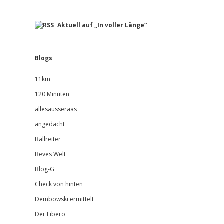
Aktuell auf „In voller Länge“
Blogs
11km
120 Minuten
allesausseraas
angedacht
Ballreiter
Beves Welt
Blog-G
Check von hinten
Dembowski ermittelt
Der Libero