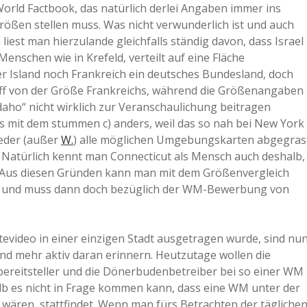
World Factbook, das natürlich derlei Angaben immer ins
a
ßen stellen muss. Was nicht verwunderlich ist und auch
 liest man hierzulande gleichfalls ständig davon, dass Israel
Menschen wie in Krefeld, verteilt auf eine Fläche
a
er Island noch Frankreich ein deutsches Bundesland, doch
iff von der Größe Frankreichs, während die Größenangaben
d
Idaho“ nicht wirklich zur Veranschaulichung beitragen
as mit dem stummen c) anders, weil das so nah bei New York
jeder (außer
W.
) alle möglichen Umgebungskarten abgegras
e
 Natürlich kennt man Connecticut als Mensch auch deshalb,
 Aus diesen Gründen kann man mit dem Größenvergleich
gen und muss dann doch bezüglich der WM-Bewerbung von
tevideo in einer einzigen Stadt ausgetragen wurde, sind nu
and mehr aktiv daran erinnern. Heutzutage wollen die
ereitsteller und die Dönerbudenbetreiber bei so einer WM
alb es nicht in Frage kommen kann, dass eine WM unter der
 wären, stattfindet. Wenn man fürs Betrachten der tägliche