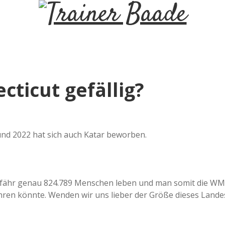
T
r
a
ticut gefällig?
i
n
nd 2022 hat sich auch Katar beworben.
e
r
ngefähr genau 824.789 Menschen leben und man somit die WM
ühren könnte. Wenden wir uns lieber der Größe dieses Lande
B