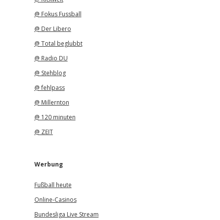
@ Fokus Fussball
@ Der Libero
@ Total beglubbt
@ Radio DU
@ Stehblog
@ fehlpass
@ Millernton
@ 120 minuten
@ ZEIT
Werbung
Fußball heute
Online-Casinos
Bundesliga Live Stream