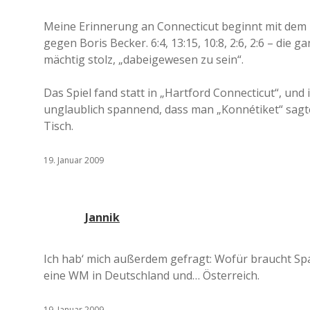
Meine Erinnerung an Connecticut beginnt mit de
gegen Boris Becker. 6:4, 13:15, 10:8, 2:6, 2:6 – di
mächtig stolz, „dabeigewesen zu sein“.
Das Spiel fand statt in „Hartford Connecticut“, und
unglaublich spannend, dass man „Konnétiket“ sagte,
Tisch.
19. Januar 2009
Jannik
Ich hab‘ mich außerdem gefragt: Wofür braucht Sp
eine WM in Deutschland und… Österreich.
19. Januar 2009