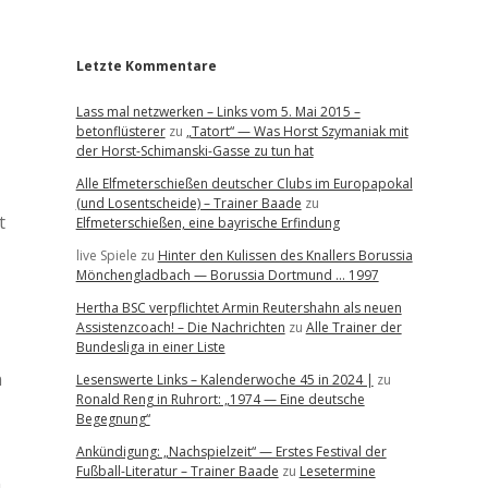
r
Letzte Kommentare
Lass mal netzwerken – Links vom 5. Mai 2015 –
betonflüsterer
zu
„Tatort“ — Was Horst Szymaniak mit
der Horst-Schimanski-Gasse zu tun hat
Alle Elfmeterschießen deutscher Clubs im Europapokal
(und Losentscheide) – Trainer Baade
zu
t
Elfmeterschießen, eine bayrische Erfindung
live Spiele
zu
Hinter den Kulissen des Knallers Borussia
Mönchengladbach — Borussia Dortmund … 1997
Hertha BSC verpflichtet Armin Reutershahn als neuen
Assistenzcoach! – Die Nachrichten
zu
Alle Trainer der
Bundesliga in einer Liste
n
Lesenswerte Links – Kalenderwoche 45 in 2024 |
zu
Ronald Reng in Ruhrort: „1974 — Eine deutsche
Begegnung“
Ankündigung: „Nachspielzeit“ — Erstes Festival der
Fußball-Literatur – Trainer Baade
zu
Lesetermine
n