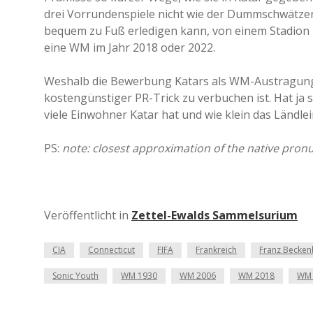
drei Vorrundenspiele nicht wie der Dummschwätze
bequem zu Fuß erledigen kann, von einem Stadion z
eine WM im Jahr 2018 oder 2022.
Weshalb die Bewerbung Katars als WM-Austragung
kostengünstiger PR-Trick zu verbuchen ist. Hat ja 
viele Einwohner Katar hat und wie klein das Ländl
PS:
note: closest approximation of the native pronun
Veröffentlicht in
Zettel-Ewalds Sammelsurium
CIA
Connecticut
FIFA
Frankreich
Franz Becken
Sonic Youth
WM 1930
WM 2006
WM 2018
WM 