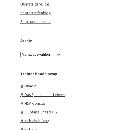
Übersteiger-Blog
Zebrastreifenblog
Zum runden Leder
Archiv
A
r
c
h
i
Trainer Baade away
v
@ DRadio
@ Das Spiel meines Lebens
@ HSV Klönstuv
@ Clubfans United 1
,
2
@ Kickschuh-Blog
@ Kickwelt