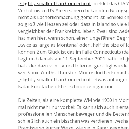
„
slightly smaller than Connecticut
“ meldet das CIA 
Verhältnis zu US-Amerikanern bekannten Bezugsgrö
nicht als Lächerlichmachung gemeint ist. Schließlich
so groß wie Hessen sei oder dass in Island so viele 
vergleichbar der Frankreichs, leben. Zwar sind wed
hat man hier, wenn schon, einen ungefähren Begr
„twice as large as Montana“ oder „half the size of 
können. Zum Glück ist das im Falle Connecticuts (d
liegt und damals am 11. September 2001 natürlich 
hat oder dazu von TV und Internet genötigt wurde.
weil Sonic Youths Thurston Moore dortherkommt.
„slightly smaller than Connecticut“ etwas anfan
Katar kurz lachen. Eher schmunzeln gar nur.
Die Zeiten, als eine komplette WM wie 1930 in Mon
mal nicht mehr nur vorbei: Es kann sich auch niem
professionellen Menschenbeweger und die Bettenb
schließlich auch ein bisschen was verdienen, wesh
Prämisse so kurzer Wege, wie sie in Katar gegeben