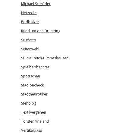
Michael Schröder
Netzecke
Podbolzer
Rund um den Brustring
Scudetto
Seitenwahl
SG Neureich-Bimbeshausen
Spielbeobachter
Spottschau
Stadioncheck
Stadtneurotiker
Stehblog
Textilvergehen
Torsten Wieland
Vertikalpass