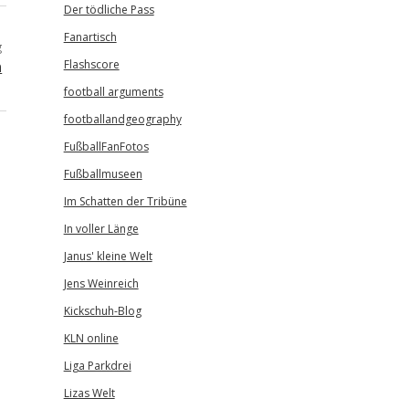
Der tödliche Pass
Fanartisch
g
n
Flashscore
football arguments
footballandgeography
FußballFanFotos
Fußballmuseen
Im Schatten der Tribüne
In voller Länge
Janus' kleine Welt
Jens Weinreich
Kickschuh-Blog
KLN online
Liga Parkdrei
Lizas Welt