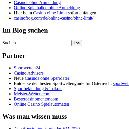
Casinos ohne Anmeldung
Online Spielhallen ohne Anmeldung
Hier beim
Casino ohne Limit
sofort anfangen.
casinofrog.com/de/online-casino/ohne-limit/
Im Blog suchen
Suchen
Partner
Sportwetten24
Casino Advisers
Neue
Casinos ohne Sperrdatei
Entdecke den besten Sportwettenguide für Österreich:
sportwet
Sportbekleidung & Trikots
Meister-Wetten.com
Bestercasinomentor.com
Online Casino Spielautomaten
Was man wissen muss
Alle Aaustragungsorte der EM 2020