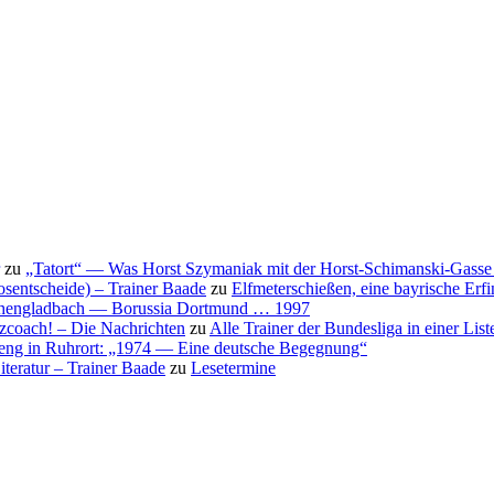
zu
„Tatort“ — Was Horst Szymaniak mit der Horst-Schimanski-Gasse 
osentscheide) – Trainer Baade
zu
Elfmeterschießen, eine bayrische Erf
nchengladbach — Borussia Dortmund … 1997
nzcoach! – Die Nachrichten
zu
Alle Trainer der Bundesliga in einer List
eng in Ruhrort: „1974 — Eine deutsche Begegnung“
teratur – Trainer Baade
zu
Lesetermine