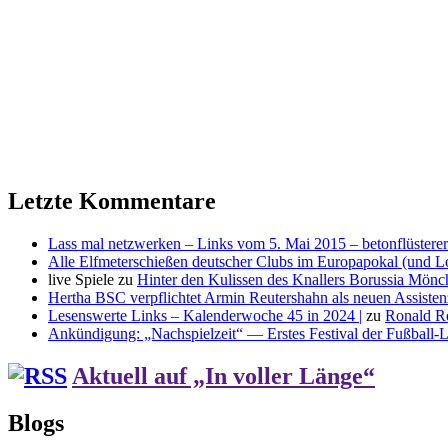
Letzte Kommentare
Lass mal netzwerken – Links vom 5. Mai 2015 – betonflüsterer
Alle Elfmeterschießen deutscher Clubs im Europapokal (und L
live Spiele
zu
Hinter den Kulissen des Knallers Borussia Mö
Hertha BSC verpflichtet Armin Reutershahn als neuen Assiste
Lesenswerte Links – Kalenderwoche 45 in 2024 |
zu
Ronald R
Ankündigung: „Nachspielzeit“ — Erstes Festival der Fußball-Li
Aktuell auf „In voller Länge“
Blogs