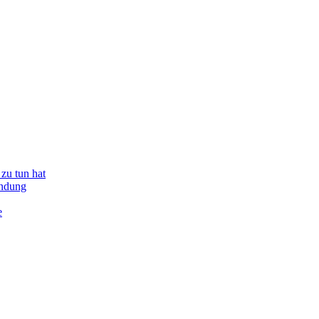
zu tun hat
indung
e