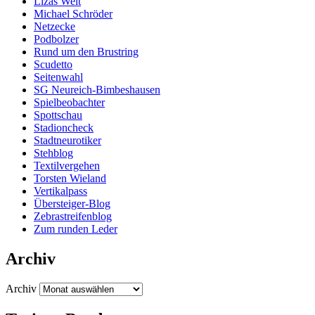
Lizas Welt
Michael Schröder
Netzecke
Podbolzer
Rund um den Brustring
Scudetto
Seitenwahl
SG Neureich-Bimbeshausen
Spielbeobachter
Spottschau
Stadioncheck
Stadtneurotiker
Stehblog
Textilvergehen
Torsten Wieland
Vertikalpass
Übersteiger-Blog
Zebrastreifenblog
Zum runden Leder
Archiv
Archiv