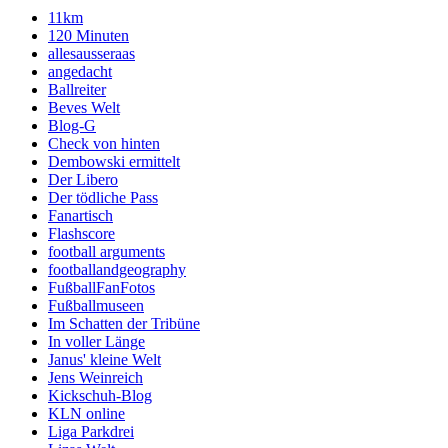
11km
120 Minuten
allesausseraas
angedacht
Ballreiter
Beves Welt
Blog-G
Check von hinten
Dembowski ermittelt
Der Libero
Der tödliche Pass
Fanartisch
Flashscore
football arguments
footballandgeography
FußballFanFotos
Fußballmuseen
Im Schatten der Tribüne
In voller Länge
Janus' kleine Welt
Jens Weinreich
Kickschuh-Blog
KLN online
Liga Parkdrei