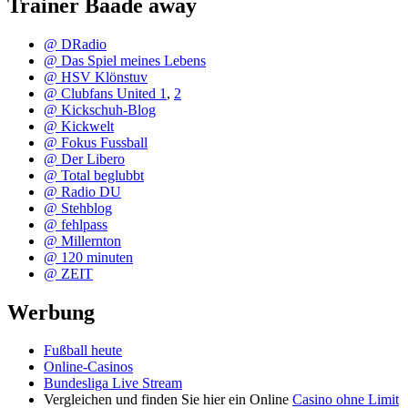
Trainer Baade away
@ DRadio
@ Das Spiel meines Lebens
@ HSV Klönstuv
@ Clubfans United 1
,
2
@ Kickschuh-Blog
@ Kickwelt
@ Fokus Fussball
@ Der Libero
@ Total beglubbt
@ Radio DU
@ Stehblog
@ fehlpass
@ Millernton
@ 120 minuten
@ ZEIT
Werbung
Fußball heute
Online-Casinos
Bundesliga Live Stream
Vergleichen und finden Sie hier ein Online
Casino ohne Limit