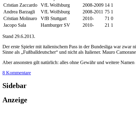
Cristian Zaccardo
VfL Wolfsburg
2008-2009
14
1
Andrea Barzagli
VfL Wolfsburg
2008-2011
75
1
Cristian Molinaro
VfB Stuttgart
2010-
71
0
Jacopo Sala
Hamburger SV
2010-
21
1
Stand 29.6.2013.
Der erste Spieler mit italienischem Pass in der Bundesliga war zwar n
Sinne als „Fußballdeutscher“ und nicht als Italiener. Mauro Camorane
Aber ansonsten gilt natürlich: alles ohne Gewähr und weitere Name
8 Kommentare
Sidebar
Anzeige