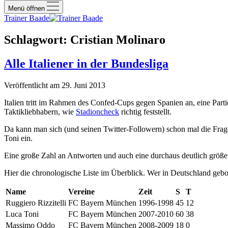
Menü öffnen
Trainer Baade
Schlagwort:
Cristian Molinaro
Alle Italiener in der Bundesliga
Veröffentlicht am 29. Juni 2013
Italien tritt im Rahmen des Confed-Cups gegen Spanien an, eine Part
Taktikliebhabern, wie
Stadioncheck
richtig feststellt.
Da kann man sich (und seinen Twitter-Followern) schon mal die Frage 
Toni ein.
Eine große Zahl an Antworten und auch eine durchaus deutlich größere Z
Hier die chronologische Liste im Überblick. Wer in Deutschland geboren
Name
Vereine
Zeit
S
T
Ruggiero Rizzitelli
FC Bayern München
1996-1998
45
12
Luca Toni
FC Bayern München
2007-2010
60
38
Massimo Oddo
FC Bayern München
2008-2009
18
0