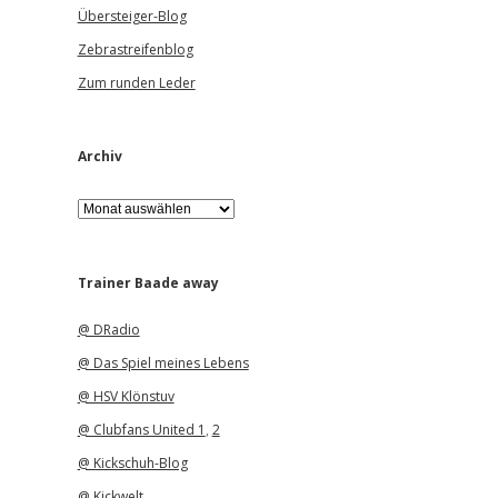
Übersteiger-Blog
Zebrastreifenblog
Zum runden Leder
Archiv
A
r
c
h
i
Trainer Baade away
v
@ DRadio
@ Das Spiel meines Lebens
@ HSV Klönstuv
@ Clubfans United 1
,
2
@ Kickschuh-Blog
@ Kickwelt