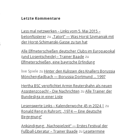
r
g
Letzte Kommentare
Lass mal netzwerken – Links vom 5. Mai 2015 –
betonflüsterer
zu
„Tatort“ — Was Horst Szymaniak mit
der Horst-Schimanski-Gasse zu tun hat
s
Alle Elfmeterschießen deutscher Clubs im Europapokal
(und Losentscheide) – Trainer Baade
zu
Elfmeterschießen, eine bayrische Erfindung
live Spiele
zu
Hinter den Kulissen des Knallers Borussia
Mönchengladbach — Borussia Dortmund … 1997
Hertha BSC verpflichtet Armin Reutershahn als neuen
Assistenzcoach! – Die Nachrichten
zu
Alle Trainer der
Bundesliga in einer Liste
Lesenswerte Links – Kalenderwoche 45 in 2024 |
zu
Ronald Reng in Ruhrort: „1974 — Eine deutsche
Begegnung“
Ankündigung: „Nachspielzeit“ — Erstes Festival der
Fußball-Literatur – Trainer Baade
zu
Lesetermine