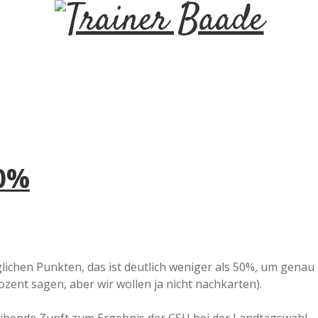
T
r
a
i
50%
n
e
r
lichen Punkten, das ist deutlich weniger als 50%, um genau
zent sagen, aber wir wollen ja nicht nachkarten).
B