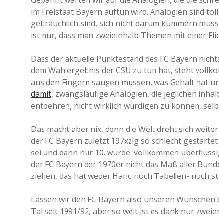
Gebannt warten wir auf die Analogien, die die sch
im Freistaat Bayern auftun wird. Analogien sind tol
gebräuchlich sind, sich nicht darum kümmern muss, o
ist nur, dass man zweieinhalb Themen mit einer Fli
Dass der aktuelle Punktestand des FC Bayern nicht
dem Wahlergebnis der CSU zu tun hat, steht vollko
aus den Fingern saugen müssen, was Gehalt hat und
damit
, zwangsläufige Analogien, die jeglichen inh
entbehren, nicht wirklich würdigen zu können, selb
Das macht aber nix, denn die Welt dreht sich weite
der FC Bayern zuletzt 197xzig so schlecht gestartet
sei und dann nur 10. wurde, vollkommen überflüssig
der FC Bayern der 1970er nicht das Maß aller Bund
ziehen, das hat weder Hand noch Tabellen- noch sta
Lassen wir den FC Bayern also unseren Wünschen en
Tal seit 1991/92, aber so weit ist es dank nur zwei