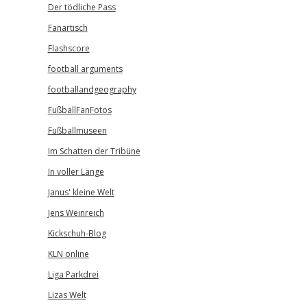
Der tödliche Pass
Fanartisch
Flashscore
football arguments
footballandgeography
FußballFanFotos
Fußballmuseen
Im Schatten der Tribüne
In voller Länge
Janus' kleine Welt
Jens Weinreich
Kickschuh-Blog
KLN online
Liga Parkdrei
Lizas Welt