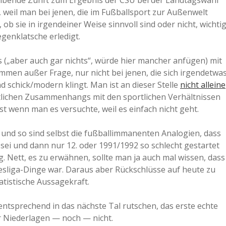
reibende Zunft zum Ergebnis der CSU bei der Landtagswahl
l, weil man bei jenen, die im Fußballsport zur Außenwelt
a
b sie in irgendeiner Weise sinnvoll sind oder nicht, wichti
egenklatsche erledigt.
a
s („aber auch gar nichts“, würde hier mancher anfügen) mit
mmen außer Frage, nur nicht bei jenen, die sich irgendetwa
d
 schick/modern klingt. Man ist an dieser Stelle
nicht alleine
altlichen Zusammenhangs mit den sportlichen Verhältnissen
e
st wenn man es versuchte, weil es einfach nicht geht.
r und so sind selbst die fußballimmanenten Analogien, dass
 sei und dann nur 12. oder 1991/1992 so schlecht gestartet
. Nett, es zu erwähnen, sollte man ja auch mal wissen, dass
esliga-Dinge war. Daraus aber Rückschlüsse auf heute zu
tistische Aussagekraft.
tsprechend in das nächste Tal rutschen, das erste echte
er Niederlagen — noch — nicht.