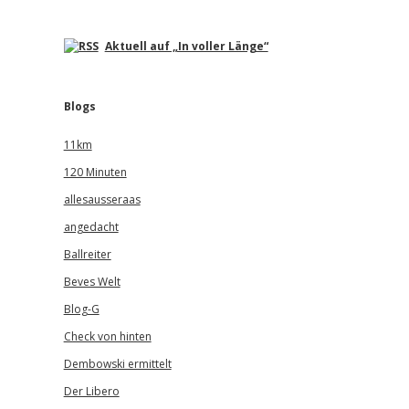
Aktuell auf „In voller Länge“
Blogs
11km
120 Minuten
allesausseraas
angedacht
Ballreiter
Beves Welt
Blog-G
Check von hinten
Dembowski ermittelt
Der Libero