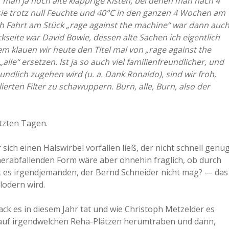
r man ja noch alte klapprige Kisten, bei denen man nach 4
sie trotz null Feuchte und 40°C in den ganzen 4 Wochen am
h Fahrt am Stück „rage against the machine“ war dann auc
seite war David Bowie, dessen alte Sachen ich eigentlich
em klauen wir heute den Titel mal von „rage against the
lle“ ersetzen. Ist ja so auch viel familienfreundlicher, und
undlich zugehen wird (u. a. Dank Ronaldo), sind wir froh,
lierten Filter zu schawuppern. Burn, alle, Burn, also der
etzten Tagen.
sich einen Halswirbel vorfallen ließ, der nicht schnell genu
 herabfallenden Form wäre aber ohnehin fraglich, ob durch
t es irgendjemanden, der Bernd Schneider nicht mag? — das
lodern wird.
ack es in diesem Jahr tat und wie Christoph Metzelder es
ht auf irgendwelchen Reha-Plätzen herumtraben und dann,