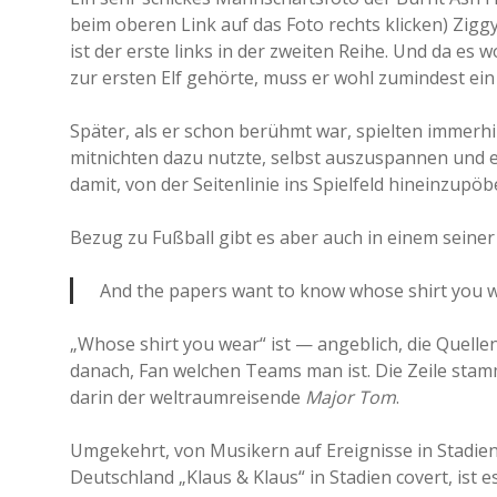
beim oberen Link auf das Foto rechts klicken) Zigg
ist der erste links in der zweiten Reihe. Und da es 
zur ersten Elf gehörte, muss er wohl zumindest ein
Später, als er schon berühmt war, spielten immerh
mitnichten dazu nutzte, selbst auszuspannen und ein
damit, von der Seitenlinie ins Spielfeld hineinzupöbel
Bezug zu Fußball gibt es aber auch in einem seiner 
And the papers want to know whose shirt you 
„Whose shirt you wear“ ist — angeblich, die Quelle
danach, Fan welchen Teams man ist. Die Zeile st
darin der weltraumreisende
Major Tom
.
Umgekehrt, von Musikern auf Ereignisse in Stadien,
Deutschland „Klaus & Klaus“ in Stadien covert, ist 