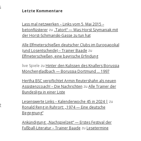
s
Letzte Kommentare
Lass mal netzwerken – Links vom 5. Mai 2015 –
betonflüsterer
zu
„Tatort“ — Was Horst Szymaniak mit
der Horst-Schimanski-Gasse zu tun hat
Alle Elfmeterschießen deutscher Clubs im Europapokal
(und Losentscheide) – Trainer Baade
zu
Elfmeterschießen, eine bayrische Erfindung
live Spiele
zu
Hinter den Kulissen des Knallers Borussia
Mönchengladbach — Borussia Dortmund … 1997
Hertha BSC verpflichtet Armin Reutershahn als neuen
Assistenzcoach! – Die Nachrichten
zu
Alle Trainer der
Bundesliga in einer Liste
Lesenswerte Links – Kalenderwoche 45 in 2024 |
zu
t
Ronald Reng in Ruhrort: „1974 — Eine deutsche
Begegnung“
Ankündigung: „Nachspielzeit“ — Erstes Festival der
Fußball-Literatur – Trainer Baade
zu
Lesetermine