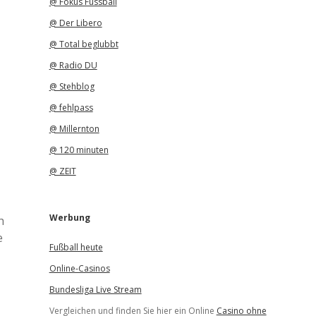
@ Fokus Fussball
@ Der Libero
@ Total beglubbt
@ Radio DU
@ Stehblog
@ fehlpass
@ Millernton
@ 120 minuten
@ ZEIT
Werbung
h
e
Fußball heute
Online-Casinos
Bundesliga Live Stream
Vergleichen und finden Sie hier ein Online
Casino ohne