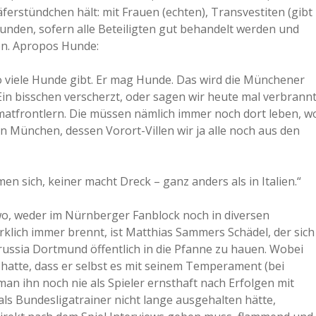
ferstündchen hält: mit Frauen (echten), Transvestiten (gibt
unden, sofern alle Beteiligten gut behandelt werden und
den. Apropos Hunde:
o viele Hunde gibt. Er mag Hunde. Das wird die Münchener
in bisschen verscherzt, oder sagen wir heute mal verbrannt
imatfrontlern. Die müssen nämlich immer noch dort leben, w
nen München, dessen Vorort-Villen wir ja alle noch aus den
en sich, keiner macht Dreck – ganz anders als in Italien.“
wo, weder im Nürnberger Fanblock noch in diversen
rklich immer brennt, ist Matthias Sammers Schädel, der sich
russia Dortmund öffentlich in die Pfanne zu hauen. Wobei
hatte, dass er selbst es mit seinem Temperament (bei
an ihn noch nie als Spieler ernsthaft nach Erfolgen mit
s Bundesligatrainer nicht lange ausgehalten hätte,