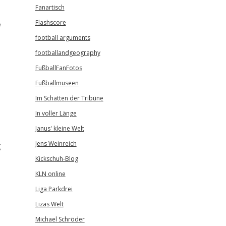
Fanartisch
Flashscore
h
football arguments
footballandgeography
FußballFanFotos
Fußballmuseen
Im Schatten der Tribüne
In voller Länge
Janus' kleine Welt
Jens Weinreich
g
Kickschuh-Blog
KLN online
Liga Parkdrei
Lizas Welt
Michael Schröder