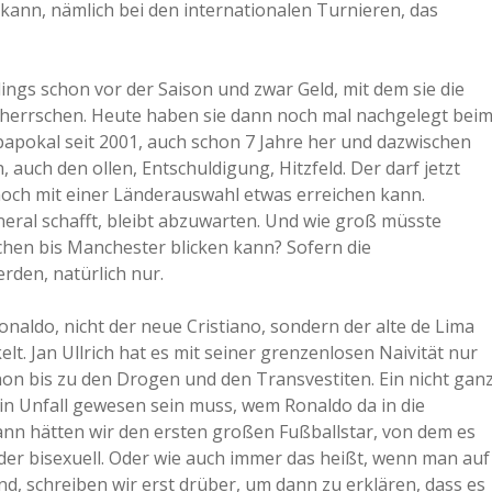
ann, nämlich bei den internationalen Turnieren, das
dings schon vor der Saison und zwar Geld, mit dem sie die
eherrschen. Heute haben sie dann noch mal nachgelegt bei
papokal seit 2001, auch schon 7 Jahre her und dazwischen
, auch den ollen, Entschuldigung, Hitzfeld. Der darf jetzt
noch mit einer Länderauswahl etwas erreichen kann.
eral schafft, bleibt abzuwarten. Und wie groß müsste
chen bis Manchester blicken kann? Sofern die
rden, natürlich nur.
Ronaldo, nicht der neue Cristiano, sondern der alte de Lima
t. Jan Ullrich hat es mit seiner grenzenlosen Naivität nur
on bis zu den Drogen und den Transvestiten. Ein nicht gan
 ein Unfall gewesen sein muss, wem Ronaldo da in die
 dann hätten wir den ersten großen Fußballstar, von dem es
der bisexuell. Oder wie auch immer das heißt, wenn man auf
nd, schreiben wir erst drüber, um dann zu erklären, dass es