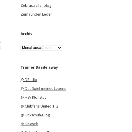
Zebrastreifenblog
Zum runden Leder
Archiv
,
A
o
r
c
h
i
Trainer Baade away
v
@ DRadio
@ Das Spiel meines Lebens
@ HSV Klönstuv
@ Clubfans United 1
,
2
@ Kickschuh-Blog
@ Kickwelt