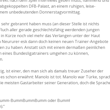
ls direkt nach dem Spiel Interviews geben muss, flammend und
abgekoppelten DFB-Palast, an einem ruhigen, leise-
 einem unbedeutenden Donnerstagvormittag.
ehr gebrannt haben muss (an dieser Stelle ist nichts
luch aller gerade geschlechtsfähig werdenden jungen
in Kürze noch viel mehr das Verlangen unter der Haut
n Neururer-esk dann doch keinen neuen Trainer-Angebote
en zu haben. Anstatt sich mit einem dermaßen peinlichen
en eines Bundesligatrainers umgehen zu können,
n.
g, ist einer, den man sich als damals treuer Zuseher der
es schon erwähnt: Manolo ist tot. Manolo war Türke, sprac
ie meisten Gastarbeiter seiner Generation, doch die Sprach
mm-Bumm-BummBummBumm oder Bumm!
.“