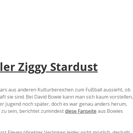
e
r
B
a
ler Ziggy Stardust
a
d
ars aus anderen Kulturbereichen zum Fußball aussieht, ob
aft sie sind. Bei David Bowie kann man sich kaum vorstellen,
e
ner Jugend noch später, doch es war genau anders herum,
n zu sein, berichtet zumindest
diese Fanseite
aus Bowies
st Eleven (direktes Verlinken leider nicht möglich, deshalb