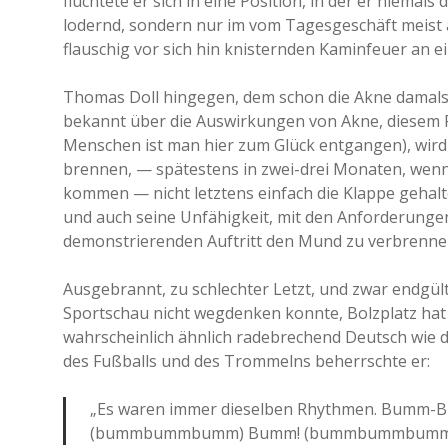
flüchtete er sich in eine Position, in der er niema
lodernd, sondern nur im vom Tagesgeschäft meist 
flauschig vor sich hin knisternden Kaminfeuer an
Thomas Doll hingegen, dem schon die Akne damals s
bekannt über die Auswirkungen von Akne, diesem F
Menschen ist man hier zum Glück entgangen), wird 
brennen, — spätestens in zwei-drei Monaten, wen
kommen — nicht letztens einfach die Klappe gehalt
und auch seine Unfähigkeit, mit den Anforderung
demonstrierenden Auftritt den Mund zu verbrenne
Ausgebrannt, zu schlechter Letzt, und zwar endgülti
Sportschau nicht wegdenken konnte, Bolzplatz hat 
wahrscheinlich ähnlich radebrechend Deutsch wie d
des Fußballs und des Trommelns beherrschte er:
„Es waren immer dieselben Rhythmen. Bu
(bummbummbumm) Bumm! (bummbummbumm)