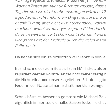
Ach, rage against the machine, das war ja … da fuh
Wochen Zelten am Atlantik fürchten musste, dass 
Tag der Abreise nicht mehr anspringen würden. 12
irgendwann nicht mehr mein Ding (und auf der Rück
ebenfalls mag, aber nicht 6x hinternander). Trotzd
machine“, wobei wir das „yes ya gonna“ hier durch „a
da es im weiteren Text schon nicht sehr familienfre
wenigstens mit der Titelzeile durch die vielen instal
Reihe nach:
Da haben sich einige ordentlich verbrannt in den l
Bernd Schneider zum Beispiel sein EM-Ticket, als er 
repariert werden konnte. Angesichts seiner stetig
die Nichtteilnahme unseres geliebten Schnix — gib
Feuer in der Nationalmannschaft merklich weniger 
Schnix hätte es besser so gemacht wie Michael Ball
eigentlich immer tut: die halbe Saison locker-leic