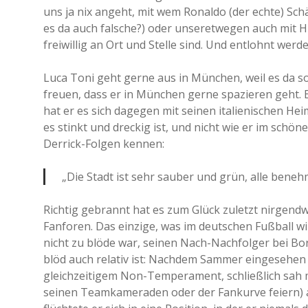
uns ja nix angeht, mit wem Ronaldo (der echte) Schä
es da auch falsche?) oder unseretwegen auch mit H
freiwillig an Ort und Stelle sind. Und entlohnt wer
Luca Toni geht gerne aus in München, weil es da s
freuen, dass er in München gerne spazieren geht. E
hat er es sich dagegen mit seinen italienischen He
es stinkt und dreckig ist, und nicht wie er im schö
Derrick-Folgen kennen:
„Die Stadt ist sehr sauber und grün, alle benehm
Richtig gebrannt hat es zum Glück zuletzt nirgend
Fanforen. Das einzige, was im deutschen Fußball wi
nicht zu blöde war, seinen Nach-Nachfolger bei Bo
blöd auch relativ ist: Nachdem Sammer eingesehen 
gleichzeitigem Non-Temperament, schließlich sah m
seinen Teamkameraden oder der Fankurve feiern) al