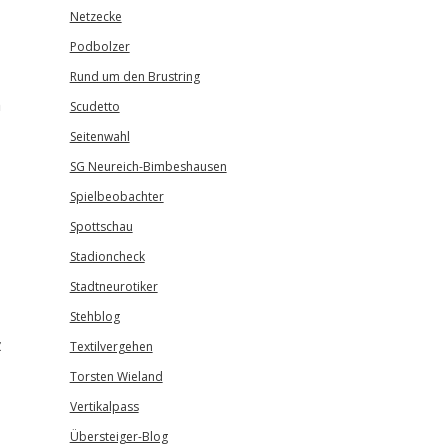
Netzecke
Podbolzer
Rund um den Brustring
m
Scudetto
Seitenwahl
SG Neureich-Bimbeshausen
Spielbeobachter
Spottschau
Stadioncheck
Stadtneurotiker
Stehblog
z
Textilvergehen
Torsten Wieland
Vertikalpass
Übersteiger-Blog