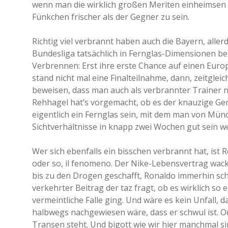
wenn man die wirklich großen Meriten einheimsen k
Fünkchen frischer als der Gegner zu sein.
Richtig viel verbrannt haben auch die Bayern, aller
Bundesliga tatsächlich in Fernglas-Dimensionen b
Verbrennen: Erst ihre erste Chance auf einen Euro
stand nicht mal eine Finalteilnahme, dann, zeitgleich
beweisen, dass man auch als verbrannter Trainer 
Rehhagel hat’s vorgemacht, ob es der knauzige Gen
eigentlich ein Fernglas sein, mit dem man von Mün
Sichtverhältnisse in knapp zwei Wochen gut sein we
Wer sich ebenfalls ein bisschen verbrannt hat, ist 
oder so, il fenomeno. Der Nike-Lebensvertrag wackel
bis zu den Drogen geschafft, Ronaldo immerhin sch
verkehrter Beitrag der taz fragt, ob es wirklich so
vermeintliche Falle ging. Und wäre es kein Unfall,
halbwegs nachgewiesen wäre, dass er schwul ist. O
Transen steht. Und bigott wie wir hier manchmal si