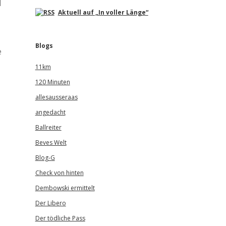
d
Aktuell auf „In voller Länge“
Blogs
e
11km
120 Minuten
allesausseraas
angedacht
Ballreiter
Beves Welt
Blog-G
Check von hinten
Dembowski ermittelt
Der Libero
Der tödliche Pass