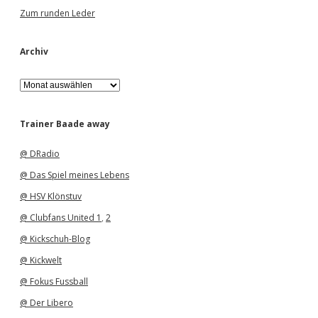
Zum runden Leder
Archiv
A
r
c
h
Trainer Baade away
i
v
@ DRadio
@ Das Spiel meines Lebens
@ HSV Klönstuv
@ Clubfans United 1
,
2
@ Kickschuh-Blog
@ Kickwelt
@ Fokus Fussball
@ Der Libero