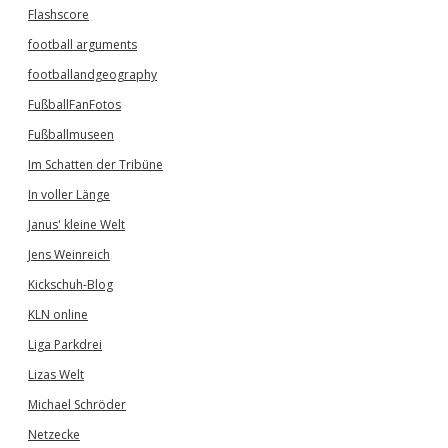
Flashscore
football arguments
footballandgeography
FußballFanFotos
Fußballmuseen
Im Schatten der Tribüne
In voller Länge
Janus' kleine Welt
Jens Weinreich
Kickschuh-Blog
KLN online
Liga Parkdrei
Lizas Welt
Michael Schröder
Netzecke