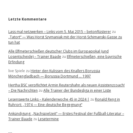
r
Letzte Kommentare
Lass mal netzwerken – Links vom 5. Mai 2015 – betonflüsterer
zu
„Tatort“ — Was Horst Szymaniak mit der Horst-Schimanski-Gasse zu
tun hat
Alle Elfmeterschießen deutscher Clubs im Europapokal (und
Losentscheide) – Trainer Baade
zu
Elfmeterschießen, eine bayrische
Erfindung
live Spiele
zu
Hinter den Kulissen des Knallers Borussia
Mönchengladbach — Borussia Dortmund … 1997
Hertha BSC verpflichtet Armin Reutershahn als neuen Assistenzcoach!
– Die Nachrichten
zu
Alle Trainer der Bundesliga in einer Liste
Lesenswerte Links – Kalenderwoche 45 in 2024 |
zu
Ronald Reng in
Ruhrort: „1974 — Eine deutsche Begegnung“
Ankündigung: „Nachspielzeit“ — Erstes Festival der Fußball-Literatur –
Trainer Baade
zu
Lesetermine