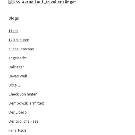
Aktuell auf „In voller Länge“
Blogs
11km
120 Minuten
allesausseraas
angedacht
Ballreiter
Beves Welt
Blog-G
Check von hinten
Dembowski ermittelt
Der Libero
Der tödliche Pass
Fanartisch