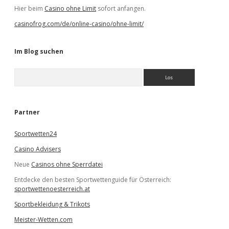
Hier beim
Casino ohne Limit
sofort anfangen.
casinofrog.com/de/online-casino/ohne-limit/
Im Blog suchen
S
u
c
h
e
Partner
n
Sportwetten24
Casino Advisers
Neue
Casinos ohne Sperrdatei
Entdecke den besten Sportwettenguide für Österreich:
sportwettenoesterreich.at
Sportbekleidung & Trikots
Meister-Wetten.com