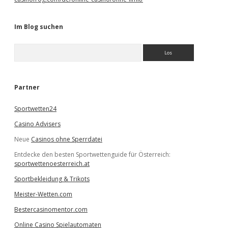
Im Blog suchen
S
u
c
h
e
Partner
n
Sportwetten24
Casino Advisers
Neue
Casinos ohne Sperrdatei
Entdecke den besten Sportwettenguide für Österreich:
sportwettenoesterreich.at
Sportbekleidung & Trikots
Meister-Wetten.com
Bestercasinomentor.com
Online Casino Spielautomaten