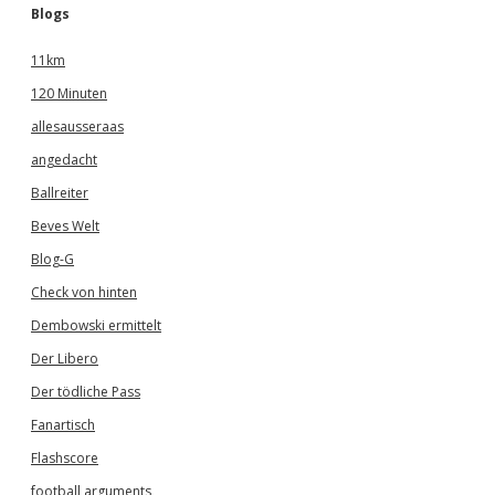
Blogs
11km
120 Minuten
allesausseraas
angedacht
Ballreiter
Beves Welt
Blog-G
Check von hinten
Dembowski ermittelt
Der Libero
Der tödliche Pass
Fanartisch
Flashscore
football arguments