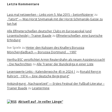
Letzte Kommentare
Lass mal netzwerken – Links vom 5. Mai 2015 – betonflüsterer
zu
„Tatort“ — Was Horst Szymaniak mit der Horst-Schimanski-Gasse zu
tun hat
Alle Elfmeterschießen deutscher Clubs im Europapokal (und
Losentscheide) – Trainer Baade
zu
Elfmeterschießen, eine bayrische
Erfindung
live Spiele
zu
Hinter den Kulissen des Knallers Borussia
Mönchengladbach — Borussia Dortmund … 1997
Hertha BSC verpflichtet Armin Reutershahn als neuen Assistenzcoach!
– Die Nachrichten
zu
Alle Trainer der Bundesliga in einer Liste
Lesenswerte Links – Kalenderwoche 45 in 2024 |
zu
Ronald Reng in
Ruhrort: „1974 — Eine deutsche Begegnung“
Ankündigung: „Nachspielzeit“ — Erstes Festival der Fußball-Literatur –
Trainer Baade
zu
Lesetermine
Aktuell auf „In voller Länge“