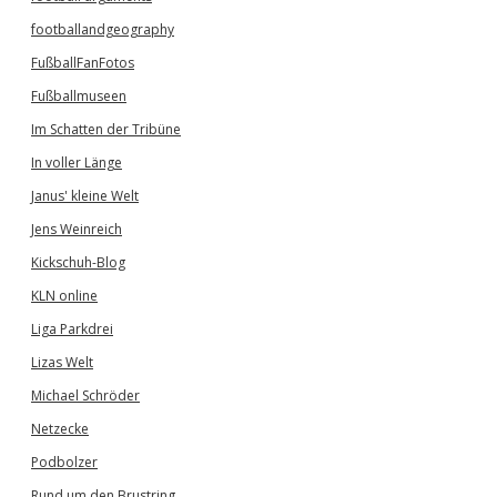
footballandgeography
FußballFanFotos
Fußballmuseen
Im Schatten der Tribüne
In voller Länge
Janus' kleine Welt
Jens Weinreich
Kickschuh-Blog
KLN online
Liga Parkdrei
Lizas Welt
Michael Schröder
Netzecke
Podbolzer
Rund um den Brustring