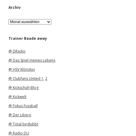
Archiv
A
r
c
h
Trainer Baade away
i
v
@ DRadio
@ Das Spiel meines Lebens
@ HSV Klönstuv
@ Clubfans United 1
,
2
@ Kickschuh-Blog
@ Kickwelt
@ Fokus Fussball
@ Der Libero
@ Total beglubbt
@ Radio DU