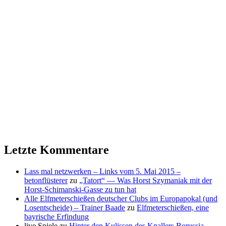
Letzte Kommentare
Lass mal netzwerken – Links vom 5. Mai 2015 –
betonflüsterer
zu
„Tatort“ — Was Horst Szymaniak mit der
Horst-Schimanski-Gasse zu tun hat
Alle Elfmeterschießen deutscher Clubs im Europapokal (und
Losentscheide) – Trainer Baade
zu
Elfmeterschießen, eine
bayrische Erfindung
live Spiele
zu
Hinter den Kulissen des Knallers Borussia