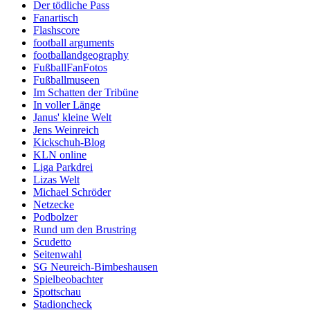
Der tödliche Pass
Fanartisch
Flashscore
football arguments
footballandgeography
FußballFanFotos
Fußballmuseen
Im Schatten der Tribüne
In voller Länge
Janus' kleine Welt
Jens Weinreich
Kickschuh-Blog
KLN online
Liga Parkdrei
Lizas Welt
Michael Schröder
Netzecke
Podbolzer
Rund um den Brustring
Scudetto
Seitenwahl
SG Neureich-Bimbeshausen
Spielbeobachter
Spottschau
Stadioncheck