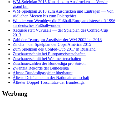
WM-Spielplan 2015 Kanada zum Ausdrucken — Vers le
grand but
WM-Spielplan 2018 zum Ausdrucken und Eintragen — Von
südlichen Meeren bis zum Polargebiet
Wunder von Wembley: die Fußball-Europameisterschaft 1996
als deutsches Fußballwunder
Xequerê statt Vuvuzela — der Spielplan des Confed-Cup
2013
Zahl der Teams pro Ausrüster der WM 2002 bis 2018
Zincha – der Spielplan der Copa América 2015
Zum Spielplan des Confed-Cup 2017 in Russland
Zuschauerschnitt bei Europameisterschaften
Zuschauerschnitt bei Weltmeisterschaften
Zuschauerzahlen der Bundesliga pro Saison
Zwanzig Rekorde der Bundesliga
Älteste Bundesligaspieler überhaupt
Älteste Debütanten in der Nationalmannschaft
Ältester Doppel-Torschütze der Bundesliga
Werbung