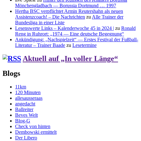
Mönchengladbach — Borussia Dortmund … 1997
Hertha BSC verpflichtet Armin Reutershahn als neuen
Assistenzcoach! – Die Nachrichten
zu
Alle Trainer der
Bundesliga in einer Liste
Lesenswerte Links – Kalenderwoche 45 in 2024 |
zu
Ronald
Reng in Ruhrort: „1974 — Eine deutsche Begegnung“
Ankündigung: „Nachspielzeit“ — Erstes Festival der Fußball-
Literatur – Trainer Baade
zu
Lesetermine
Aktuell auf „In voller Länge“
Blogs
11km
120 Minuten
allesausseraas
angedacht
Ballreiter
Beves Welt
Blog-G
Check von hinten
Dembowski ermittelt
Der Libero