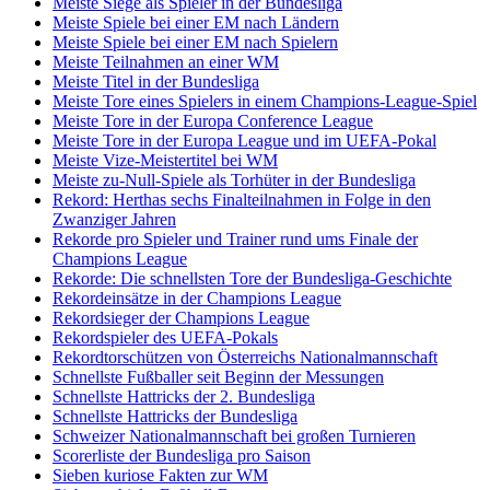
Meiste Siege als Spieler in der Bundesliga
Meiste Spiele bei einer EM nach Ländern
Meiste Spiele bei einer EM nach Spielern
Meiste Teilnahmen an einer WM
Meiste Titel in der Bundesliga
Meiste Tore eines Spielers in einem Champions-League-Spiel
Meiste Tore in der Europa Conference League
Meiste Tore in der Europa League und im UEFA-Pokal
Meiste Vize-Meistertitel bei WM
Meiste zu-Null-Spiele als Torhüter in der Bundesliga
Rekord: Herthas sechs Finalteilnahmen in Folge in den
Zwanziger Jahren
Rekorde pro Spieler und Trainer rund ums Finale der
Champions League
Rekorde: Die schnellsten Tore der Bundesliga-Geschichte
Rekordeinsätze in der Champions League
Rekordsieger der Champions League
Rekordspieler des UEFA-Pokals
Rekordtorschützen von Österreichs Nationalmannschaft
Schnellste Fußballer seit Beginn der Messungen
Schnellste Hattricks der 2. Bundesliga
Schnellste Hattricks der Bundesliga
Schweizer Nationalmannschaft bei großen Turnieren
Scorerliste der Bundesliga pro Saison
Sieben kuriose Fakten zur WM