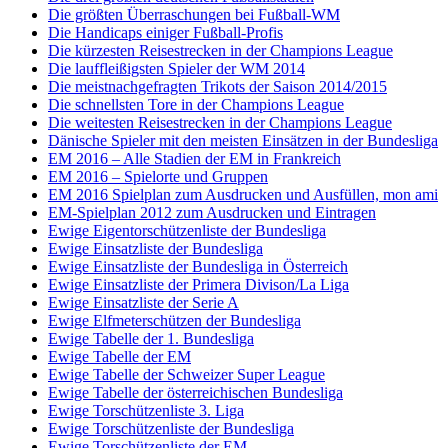
Die größten Überraschungen bei Fußball-WM
Die Handicaps einiger Fußball-Profis
Die kürzesten Reisestrecken in der Champions League
Die lauffleißigsten Spieler der WM 2014
Die meistnachgefragten Trikots der Saison 2014/2015
Die schnellsten Tore in der Champions League
Die weitesten Reisestrecken in der Champions League
Dänische Spieler mit den meisten Einsätzen in der Bundesliga
EM 2016 – Alle Stadien der EM in Frankreich
EM 2016 – Spielorte und Gruppen
EM 2016 Spielplan zum Ausdrucken und Ausfüllen, mon ami
EM-Spielplan 2012 zum Ausdrucken und Eintragen
Ewige Eigentorschützenliste der Bundesliga
Ewige Einsatzliste der Bundesliga
Ewige Einsatzliste der Bundesliga in Österreich
Ewige Einsatzliste der Primera Divison/La Liga
Ewige Einsatzliste der Serie A
Ewige Elfmeterschützen der Bundesliga
Ewige Tabelle der 1. Bundesliga
Ewige Tabelle der EM
Ewige Tabelle der Schweizer Super League
Ewige Tabelle der österreichischen Bundesliga
Ewige Torschützenliste 3. Liga
Ewige Torschützenliste der Bundesliga
Ewige Torschützenliste der EM