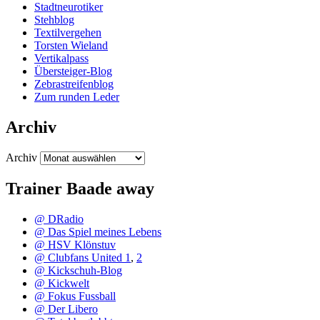
Stadtneurotiker
Stehblog
Textilvergehen
Torsten Wieland
Vertikalpass
Übersteiger-Blog
Zebrastreifenblog
Zum runden Leder
Archiv
Archiv
Trainer Baade away
@ DRadio
@ Das Spiel meines Lebens
@ HSV Klönstuv
@ Clubfans United 1
,
2
@ Kickschuh-Blog
@ Kickwelt
@ Fokus Fussball
@ Der Libero