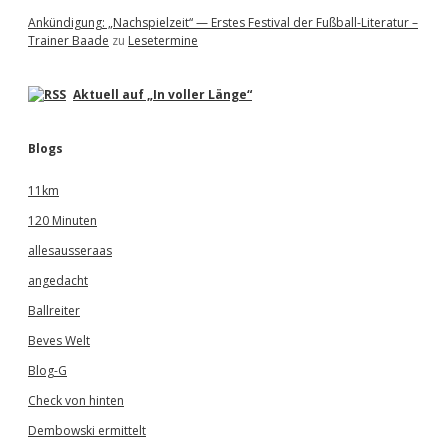
Ankündigung: „Nachspielzeit“ — Erstes Festival der Fußball-Literatur –
Trainer Baade
zu
Lesetermine
Aktuell auf „In voller Länge“
Blogs
11km
120 Minuten
allesausseraas
angedacht
Ballreiter
Beves Welt
Blog-G
Check von hinten
Dembowski ermittelt