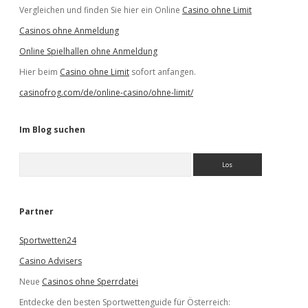
Vergleichen und finden Sie hier ein Online
Casino ohne Limit
Casinos ohne Anmeldung
Online Spielhallen ohne Anmeldung
Hier beim
Casino ohne Limit
sofort anfangen.
casinofrog.com/de/online-casino/ohne-limit/
Im Blog suchen
S
u
c
h
e
Partner
n
Sportwetten24
Casino Advisers
Neue
Casinos ohne Sperrdatei
Entdecke den besten Sportwettenguide für Österreich: