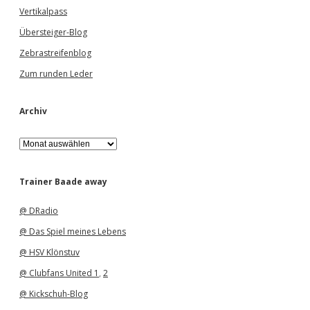
Vertikalpass
Übersteiger-Blog
Zebrastreifenblog
Zum runden Leder
Archiv
A
r
c
h
Trainer Baade away
i
v
@ DRadio
@ Das Spiel meines Lebens
@ HSV Klönstuv
@ Clubfans United 1
,
2
@ Kickschuh-Blog