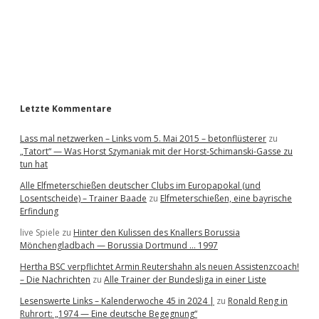
b
a
r
Letzte Kommentare
Lass mal netzwerken – Links vom 5. Mai 2015 – betonflüsterer
zu
„Tatort“ — Was Horst Szymaniak mit der Horst-Schimanski-Gasse zu
tun hat
Alle Elfmeterschießen deutscher Clubs im Europapokal (und
Losentscheide) – Trainer Baade
zu
Elfmeterschießen, eine bayrische
Erfindung
live Spiele
zu
Hinter den Kulissen des Knallers Borussia
Mönchengladbach — Borussia Dortmund … 1997
Hertha BSC verpflichtet Armin Reutershahn als neuen Assistenzcoach!
– Die Nachrichten
zu
Alle Trainer der Bundesliga in einer Liste
Lesenswerte Links – Kalenderwoche 45 in 2024 |
zu
Ronald Reng in
Ruhrort: „1974 — Eine deutsche Begegnung“