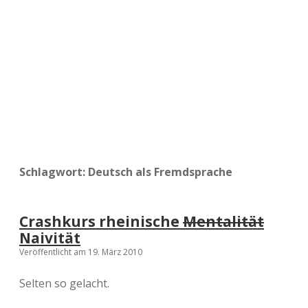
a
d
e
Schlagwort:
Deutsch als Fremdsprache
Crashkurs rheinische
Mentalität
Naivität
Veröffentlicht am 19. März 2010
Selten so gelacht.