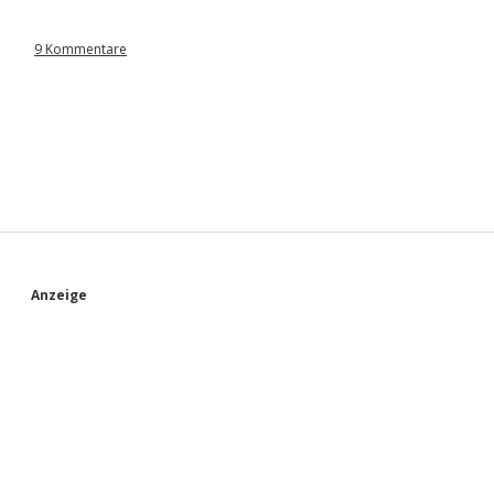
9 Kommentare
S
Anzeige
i
d
e