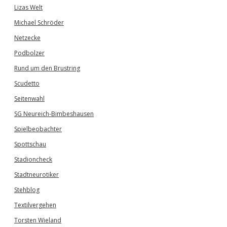
Lizas Welt
Michael Schröder
Netzecke
Podbolzer
Rund um den Brustring
Scudetto
Seitenwahl
SG Neureich-Bimbeshausen
Spielbeobachter
Spottschau
Stadioncheck
Stadtneurotiker
Stehblog
Textilvergehen
Torsten Wieland