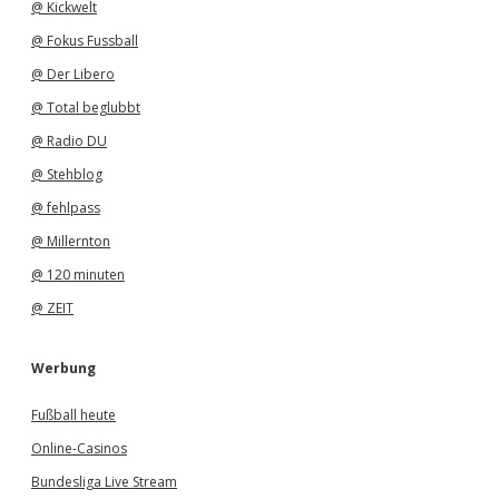
@ Kickwelt
@ Fokus Fussball
@ Der Libero
@ Total beglubbt
@ Radio DU
@ Stehblog
@ fehlpass
@ Millernton
@ 120 minuten
@ ZEIT
Werbung
Fußball heute
Online-Casinos
Bundesliga Live Stream