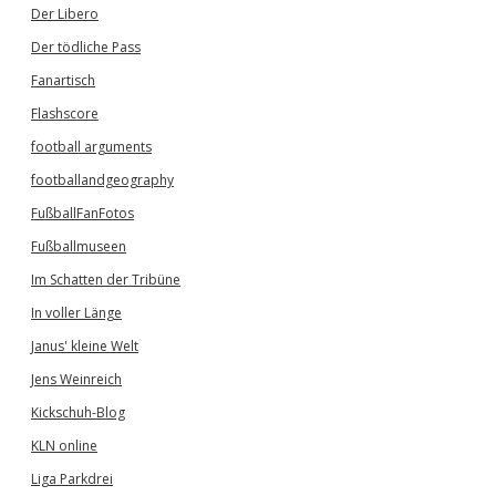
Der Libero
Der tödliche Pass
Fanartisch
Flashscore
football arguments
footballandgeography
FußballFanFotos
Fußballmuseen
Im Schatten der Tribüne
In voller Länge
Janus' kleine Welt
Jens Weinreich
Kickschuh-Blog
KLN online
Liga Parkdrei