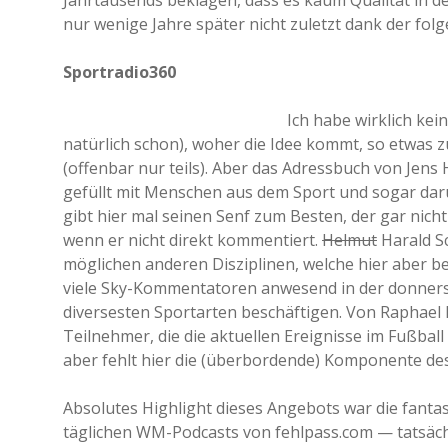
Jahrtausends beklagen, dass es kaum Qualität in der
nur wenige Jahre später nicht zuletzt dank der fol
Sportradio360
Ich habe wirklich kei
natürlich schon), woher die Idee kommt, so etwas zu
(offenbar nur teils). Aber das Adressbuch von Jen
gefüllt mit Menschen aus dem Sport und sogar dar
gibt hier mal seinen Senf zum Besten, der gar nich
wenn er nicht direkt kommentiert.
Helmut
Harald S
möglichen anderen Disziplinen, welche hier aber bek
viele Sky-Kommentatoren anwesend in der donnerstä
diversesten Sportarten beschäftigen. Von Raphael Ho
Teilnehmer, die die aktuellen Ereignisse im Fußball 
aber fehlt hier die (überbordende) Komponente des
Absolutes Highlight dieses Angebots war die fantas
täglichen WM-Podcasts von fehlpass.com — tatsächli