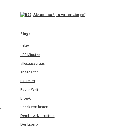
Aktuell auf „In voller Länge“
Blogs
11km
120 Minuten
allesausseraas
angedacht
Ballreiter
Beves Welt
Blog-G
s
Check von hinten
Dembowski ermittelt
Der Libero