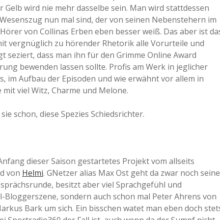
r Gelb wird nie mehr dasselbe sein. Man wird stattdessen
ua Wesenszug nun mal sind, der von seinen Nebenstehern im
s Hörer von Collinas Erben eben besser weiß. Das aber ist da
 vergnüglich zu hörender Rhetorik alle Vorurteile und
gt seziert, dass man ihn für den Grimme Online Award
ung bewenden lassen sollte. Profis am Werk in jeglicher
ts, im Aufbau der Episoden und wie erwähnt vor allem in
mit viel Witz, Charme und Melone.
 sie schon, diese Spezies Schiedsrichter.
nfang dieser Saison gestartetes Projekt vom allseits
nd von
Helmi
. GNetzer alias Max Ost geht da zwar noch seine
sprächsrunde, besitzt aber viel Sprachgefühl und
ll-Bloggerszene, sondern auch schon mal Peter Ahrens von
r Markus Bark um sich. Ein bisschen watet man eben doch stet