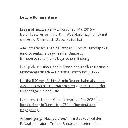
r
Letzte Kommentare
Lass mal netzwerken – Links vom 5. Mai 2015 –
betonflüsterer
zu
„Tatort“ — Was Horst Szymaniak mit
der Horst-Schimanski-Gasse zu tun hat
Alle Elfmeterschießen deutscher Clubs im Europapokal
(und Losentscheide) – Trainer Baade
zu
Elfmeterschießen, eine bayrische Erfindung
live Spiele
zu
Hinter den Kulissen des Knallers Borussia
Mönchengladbach — Borussia Dortmund … 1997
Hertha BSC verpflichtet Armin Reutershahn als neuen
Assistenzcoach! – Die Nachrichten
zu
Alle Trainer der
Bundesliga in einer Liste
Lesenswerte Links – Kalenderwoche 45 in 2024 |
zu
Ronald Reng in Ruhrort: „1974 — Eine deutsche
Begegnung“
Ankündigung: „Nachspielzeit“ — Erstes Festival der
Fußball-Literatur – Trainer Baade
zu
Lesetermine