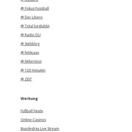
@ Fokus Fussball
@ Der Libero
@ Total beglubbt
@ Radio DU
@ Stehblog
@ fehlpass
@ Millernton
@ 120 minuten
@ ZEIT
“
Werbung
Fußball heute
Online-Casinos
Bundesliga Live Stream