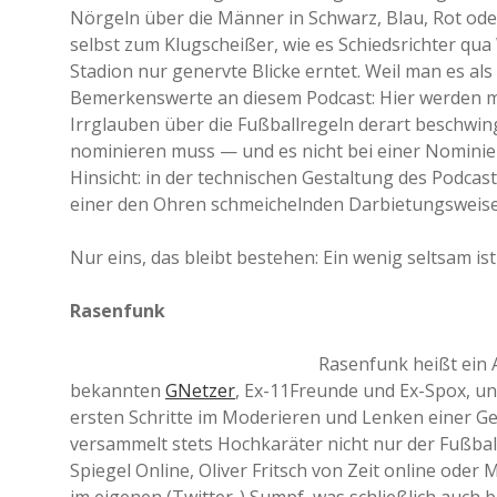
Nörgeln über die Männer in Schwarz, Blau, Rot ode
selbst zum Klugscheißer, wie es Schiedsrichter q
Stadion nur genervte Blicke erntet. Weil man es al
Bemerkenswerte an diesem Podcast: Hier werden mit
Irrglauben über die Fußballregeln derart beschwin
nominieren muss — und es nicht bei einer Nominier
Hinsicht: in der technischen Gestaltung des Podcas
einer den Ohren schmeichelnden Darbietungsweise 
Nur eins, das bleibt bestehen: Ein wenig seltsam ist
Rasenfunk
Rasenfunk heißt ein A
bekannten
GNetzer
, Ex-11Freunde und Ex-Spox, u
ersten Schritte im Moderieren und Lenken einer Ge
versammelt stets Hochkaräter nicht nur der Fußba
Spiegel Online, Oliver Fritsch von Zeit online ode