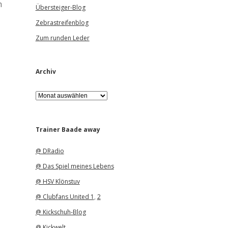
h
Übersteiger-Blog
Zebrastreifenblog
Zum runden Leder
Archiv
A
r
c
h
i
Trainer Baade away
v
@ DRadio
@ Das Spiel meines Lebens
@ HSV Klönstuv
@ Clubfans United 1
,
2
@ Kickschuh-Blog
@ Kickwelt