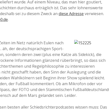
liefert wurde. Auf einem Niveau, das man hier goutiert,
chichten durchaus erträglich ist. Das sehr lohnenswerte
 deshalb sei zu diesem Zweck an
diese Adresse
verwiesen.
0.de
.
eiten im Netz natürlich Eulen nach
 … äh, der deutschsprachigen Sport-
n, sondern deren zwei (plus eine Katze als Sidekick), die
trockene Informationen glänzend rüberbringt, so dass sich
srichterthemen und Regelphilosophie zu interessieren
nicht geschafft haben, den Sinn der Auslegung und die
beiden Wahlkölnern seit Beginn ihrer Show spielend leicht.
 jeden, der Fußball kommentiert. Ob am Mikrofon oder vor
elpass, der FOTO und den Stammtischen Fußballdeutschland
ensch auf dem Mars gelandet sein. Leider.
esen besten aller Schiedsrichterpodcastes wissen muss: Das