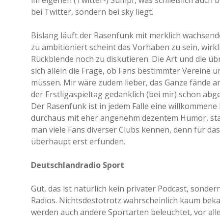
im eigenen (Twitter-) Sumpf, was schließlich auch b
bei Twitter, sondern bei sky liegt.
Bislang läuft der Rasenfunk mit merklich wachsend
zu ambitioniert scheint das Vorhaben zu sein, wirkl
Rückblende noch zu diskutieren. Die Art und die übr
sich allein die Frage, ob Fans bestimmter Vereine
müssen. Mir wäre zudem lieber, das Ganze fände 
der Erstligaspieltag gedanklich (bei mir) schon abge
Der Rasenfunk ist in jedem Falle eine willkommene
durchaus mit eher angenehm dezentem Humor, sta
man viele Fans diverser Clubs kennen, denn für da
überhaupt erst erfunden.
Deutschlandradio Sport
Gut, das ist natürlich kein privater Podcast, sond
Radios. Nichtsdestotrotz wahrscheinlich kaum bek
werden auch andere Sportarten beleuchtet, vor alle