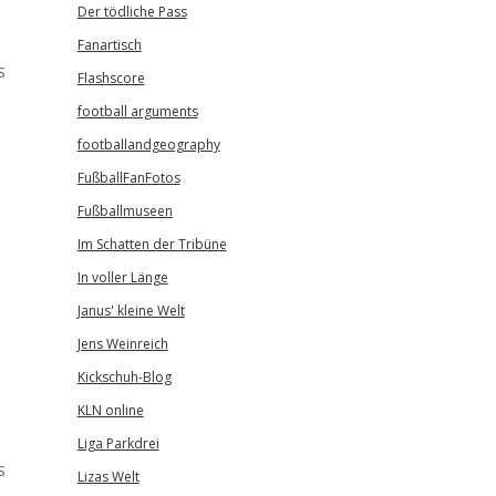
Der tödliche Pass
Fanartisch
s
Flashscore
football arguments
footballandgeography
FußballFanFotos
Fußballmuseen
Im Schatten der Tribüne
In voller Länge
Janus' kleine Welt
Jens Weinreich
Kickschuh-Blog
KLN online
Liga Parkdrei
s
Lizas Welt