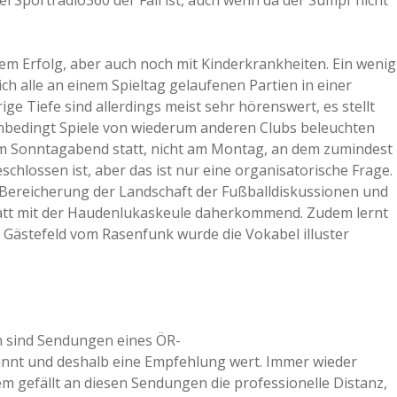
ei Sportradio360 der Fall ist, auch wenn da der Sumpf nicht
em Erfolg, aber auch noch mit Kinderkrankheiten. Ein wenig
ich alle an einem Spieltag gelaufenen Partien in einer
ige Tiefe sind allerdings meist sehr hörenswert, es stellt
 unbedingt Spiele von wiederum anderen Clubs beleuchten
am Sonntagabend statt, nicht am Montag, an dem zumindest
schlossen ist, aber das ist nur eine organisatorische Frage.
 Bereicherung der Landschaft der Fußballdiskussionen und
tt mit der Haudenlukaskeule daherkommend. Zudem lernt
s Gästefeld vom Rasenfunk wurde die Vokabel illuster
ern sind Sendungen eines ÖR-
annt und deshalb eine Empfehlung wert. Immer wieder
m gefällt an diesen Sendungen die professionelle Distanz,