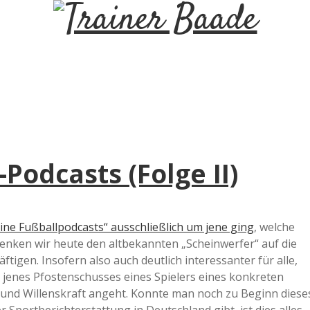
T
r
a
i
Podcasts (Folge II)
n
e
ine Fußballpodcasts“ ausschließlich um jene ging
, welche
wenken wir heute den altbekannten „Scheinwerfer“ auf die
r
ftigen. Insofern also auch deutlich interessanter für alle,
 jenes Pfostenschusses eines Spielers eines konkreten
B
 und Willenskraft angeht. Konnte man noch zu Beginn diese