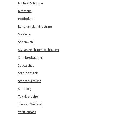
Michael Schröder
Netzecke
Podbolzer
Rund um den Brustring
Scudetto
Seitenwahl
SG Neureich-Bimbeshausen
Spielbeobachter
Spottschau
Stadioncheck
Stadtneurotiker
Stehblog
Textilvergehen
Torsten Wieland
Vertikalpass