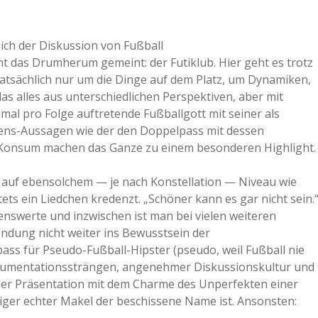
ch der Diskussion von Fußball
icht das Drumherum gemeint: der Futiklub. Hier geht es trotz
 tatsächlich nur um die Dinge auf dem Platz, um Dynamiken,
 alles aus unterschiedlichen Perspektiven, aber mit
mal pro Folge auftretende Fußballgott mit seiner als
nsens-Aussagen wie der den Doppelpass mit dessen
in-Konsum machen das Ganze zu einem besonderen Highlight.
h auf ebensolchem — je nach Konstellation — Niveau wie
ets ein Liedchen kredenzt. „Schöner kann es gar nicht sein.
enswerte und inzwischen ist man bei vielen weiteren
Sendung nicht weiter ins Bewusstsein der
pass für Pseudo-Fußball-Hipster (pseudo, weil Fußball nie
Argumentationssträngen, angenehmer Diskussionskultur und
der Präsentation mit dem Charme des Unperfekten einer
ziger echter Makel der beschissene Name ist. Ansonsten: