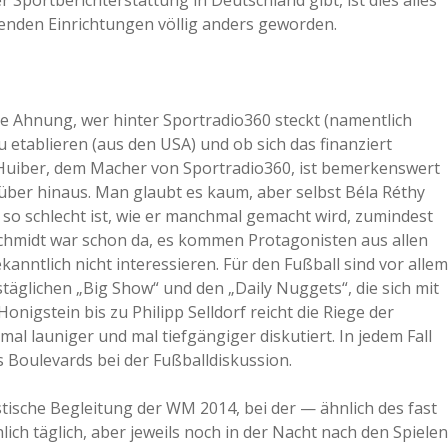
 Sportberichterstattung in Deutschland gibt, ist dies alles
genden Einrichtungen völlig anders geworden.
a
a
ne Ahnung, wer hinter Sportradio360 steckt (namentlich
 etablieren (aus den USA) und ob sich das finanziert
d
s Huiber, dem Macher von Sportradio360, ist bemerkenswert
über hinaus. Man glaubt es kaum, aber selbst Béla Réthy
e
t so schlecht ist, wie er manchmal gemacht wird, zumindest
chmidt war schon da, es kommen Protagonisten aus allen
anntlich nicht interessieren. Für den Fußball sind vor allem
glichen „Big Show“ und den „Daily Nuggets“, die sich mit
nigstein bis zu Philipp Selldorf reicht die Riege der
mal launiger und mal tiefgängiger diskutiert. In jedem Fall
 Boulevards bei der Fußballdiskussion.
tische Begleitung der WM 2014, bei der — ähnlich des fast
ch täglich, aber jeweils noch in der Nacht nach den Spielen