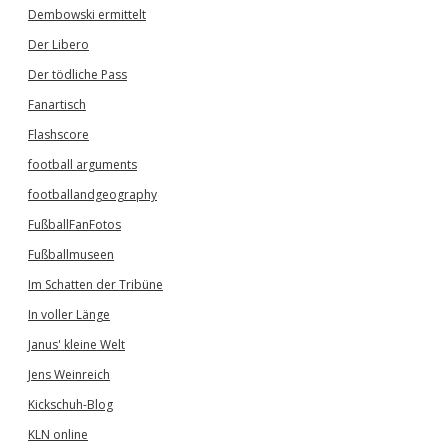
Dembowski ermittelt
Der Libero
Der tödliche Pass
Fanartisch
Flashscore
football arguments
footballandgeography
FußballFanFotos
Fußballmuseen
Im Schatten der Tribüne
In voller Länge
Janus' kleine Welt
Jens Weinreich
Kickschuh-Blog
KLN online