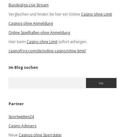
Bundesliga Live Stream
Vergleichen und finden Sie hier ein Online
Casino ohne Limit
Casinos ohne Anmeldung
Online Spielhallen ohne Anmeldung
Hier beim
Casino ohne Limit
sofort anfangen.
casinofrog.com/de/online-casino/ohne-limit/
Im Blog suchen
S
u
c
h
e
Partner
n
Sportwetten24
Casino Advisers
Neue
Casinos ohne Sperrdatei