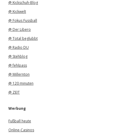
@ Kickschuh-Blog
@ Kickwelt
@ Fokus Fussball
@ Der Libero
@ Total beglubbt
@ Radio DU
@ Stehblog
@ fehlpass
@ Millernton
@ 120 minuten
@ ZEIT
Werbung
Fußball heute
Online-Casinos