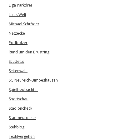
Liga Parkdrei
Lizas Welt
Michael Schröder
Netzecke
Podbolzer
Rund um den Brustring
Scudetto
Seitenwahl
SG Neureich-Bimbeshausen
Spielbeobachter
Spottschau
Stadioncheck
Stadtneurotiker
Stehblog
Textilvergehen