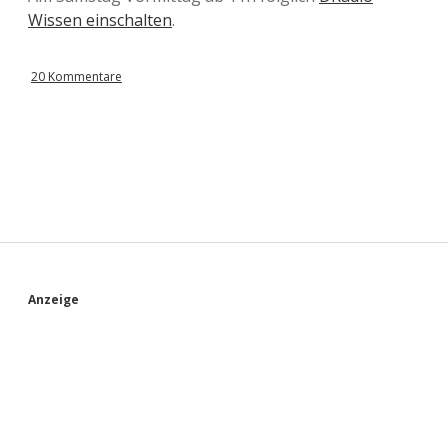
Wissen einschalten
.
20 Kommentare
S
Anzeige
i
d