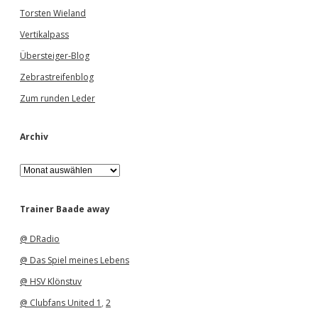
Torsten Wieland
Vertikalpass
Übersteiger-Blog
Zebrastreifenblog
Zum runden Leder
Archiv
A
r
c
h
Trainer Baade away
i
v
@ DRadio
@ Das Spiel meines Lebens
@ HSV Klönstuv
@ Clubfans United 1
,
2