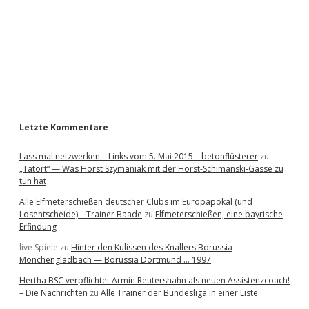
e
b
a
r
Letzte Kommentare
Lass mal netzwerken – Links vom 5. Mai 2015 – betonflüsterer
zu
„Tatort“ — Was Horst Szymaniak mit der Horst-Schimanski-Gasse zu
tun hat
Alle Elfmeterschießen deutscher Clubs im Europapokal (und
Losentscheide) – Trainer Baade
zu
Elfmeterschießen, eine bayrische
Erfindung
live Spiele
zu
Hinter den Kulissen des Knallers Borussia
Mönchengladbach — Borussia Dortmund … 1997
Hertha BSC verpflichtet Armin Reutershahn als neuen Assistenzcoach!
– Die Nachrichten
zu
Alle Trainer der Bundesliga in einer Liste