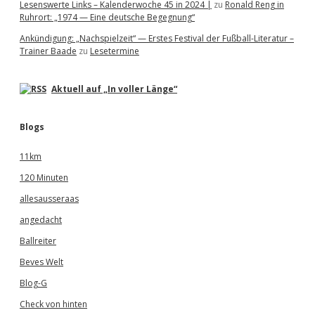
Lesenswerte Links – Kalenderwoche 45 in 2024 |
zu
Ronald Reng in
Ruhrort: „1974 — Eine deutsche Begegnung“
Ankündigung: „Nachspielzeit“ — Erstes Festival der Fußball-Literatur –
Trainer Baade
zu
Lesetermine
Aktuell auf „In voller Länge“
Blogs
11km
120 Minuten
allesausseraas
angedacht
Ballreiter
Beves Welt
Blog-G
Check von hinten