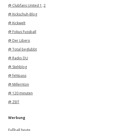
@ Clubfans United 1
,
2
@ Kickschuh-Blog
@ Kickwelt
@ Fokus Fussball
@ Der Libero
@ Total beglubbt
@ Radio DU
@ Stehblog
@ fehlpass
@ Millernton
@ 120 minuten
@ ZEIT
Werbung
Fußball heute