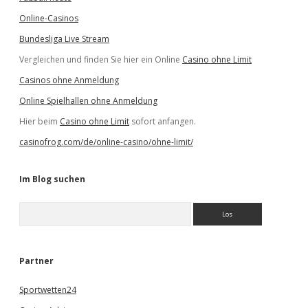
Online-Casinos
Bundesliga Live Stream
Vergleichen und finden Sie hier ein Online
Casino ohne Limit
Casinos ohne Anmeldung
Online Spielhallen ohne Anmeldung
Hier beim
Casino ohne Limit
sofort anfangen.
casinofrog.com/de/online-casino/ohne-limit/
Im Blog suchen
S
u
c
h
e
Partner
n
Sportwetten24