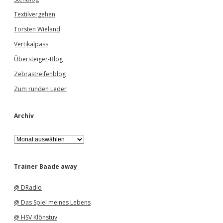
Textilvergehen
Torsten Wieland
Vertikalpass
Übersteiger-Blog
Zebrastreifenblog
Zum runden Leder
Archiv
A
r
c
h
Trainer Baade away
i
v
@ DRadio
@ Das Spiel meines Lebens
@ HSV Klönstuv