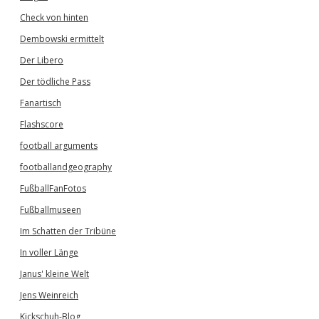
Check von hinten
Dembowski ermittelt
Der Libero
Der tödliche Pass
Fanartisch
Flashscore
football arguments
footballandgeography
FußballFanFotos
Fußballmuseen
Im Schatten der Tribüne
In voller Länge
Janus' kleine Welt
Jens Weinreich
Kickschuh-Blog