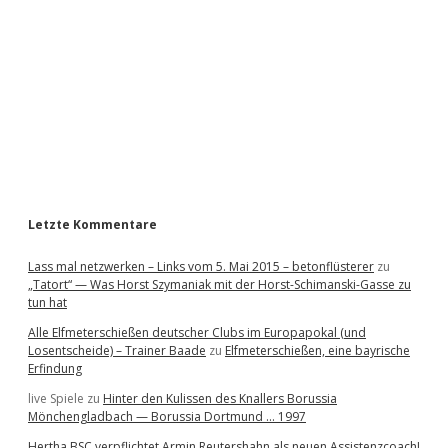
d
e
b
a
r
Letzte Kommentare
Lass mal netzwerken – Links vom 5. Mai 2015 – betonflüsterer
zu
„Tatort“ — Was Horst Szymaniak mit der Horst-Schimanski-Gasse zu
tun hat
Alle Elfmeterschießen deutscher Clubs im Europapokal (und
Losentscheide) – Trainer Baade
zu
Elfmeterschießen, eine bayrische
Erfindung
live Spiele
zu
Hinter den Kulissen des Knallers Borussia
Mönchengladbach — Borussia Dortmund … 1997
Hertha BSC verpflichtet Armin Reutershahn als neuen Assistenzcoach!