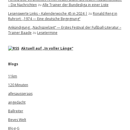
– Die Nachrichten
zu
Alle Trainer der Bundesliga in einer Liste
Lesenswerte Links – Kalenderwoche 45 in 2024 |
zu
Ronald Reng in
Ruhrort: „1974 — Eine deutsche Begegnung“
Ankündigung: „Nachspielzeit“ — Erstes Festival der Fußball-Literatur –
Trainer Baade
zu
Lesetermine
Aktuell auf „In voller Länge“
Blogs
11km
120 Minuten
allesausseraas
angedacht
Ballreiter
Beves Welt
Blog-G