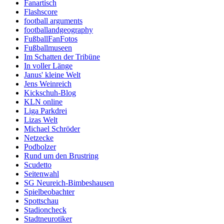
Fanartisch
Flashscore
football arguments
footballandgeography
FußballFanFotos
Fußballmuseen
Im Schatten der Tribüne
In voller Länge
Janus' kleine Welt
Jens Weinreich
Kickschuh-Blog
KLN online
Liga Parkdrei
Lizas Welt
Michael Schröder
Netzecke
Podbolzer
Rund um den Brustring
Scudetto
Seitenwahl
SG Neureich-Bimbeshausen
Spielbeobachter
Spottschau
Stadioncheck
Stadtneurotiker