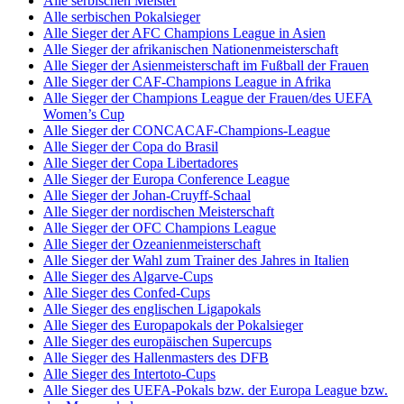
Alle serbischen Meister
Alle serbischen Pokalsieger
Alle Sieger der AFC Champions League in Asien
Alle Sieger der afrikanischen Nationenmeisterschaft
Alle Sieger der Asienmeisterschaft im Fußball der Frauen
Alle Sieger der CAF-Champions League in Afrika
Alle Sieger der Champions League der Frauen/des UEFA
Women’s Cup
Alle Sieger der CONCACAF-Champions-League
Alle Sieger der Copa do Brasil
Alle Sieger der Copa Libertadores
Alle Sieger der Europa Conference League
Alle Sieger der Johan-Cruyff-Schaal
Alle Sieger der nordischen Meisterschaft
Alle Sieger der OFC Champions League
Alle Sieger der Ozeanienmeisterschaft
Alle Sieger der Wahl zum Trainer des Jahres in Italien
Alle Sieger des Algarve-Cups
Alle Sieger des Confed-Cups
Alle Sieger des englischen Ligapokals
Alle Sieger des Europapokals der Pokalsieger
Alle Sieger des europäischen Supercups
Alle Sieger des Hallenmasters des DFB
Alle Sieger des Intertoto-Cups
Alle Sieger des UEFA-Pokals bzw. der Europa League bzw.