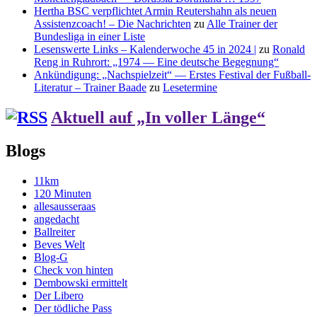
Hertha BSC verpflichtet Armin Reutershahn als neuen
Assistenzcoach! – Die Nachrichten
zu
Alle Trainer der
Bundesliga in einer Liste
Lesenswerte Links – Kalenderwoche 45 in 2024 |
zu
Ronald
Reng in Ruhrort: „1974 — Eine deutsche Begegnung“
Ankündigung: „Nachspielzeit“ — Erstes Festival der Fußball-
Literatur – Trainer Baade
zu
Lesetermine
Aktuell auf „In voller Länge“
Blogs
11km
120 Minuten
allesausseraas
angedacht
Ballreiter
Beves Welt
Blog-G
Check von hinten
Dembowski ermittelt
Der Libero
Der tödliche Pass