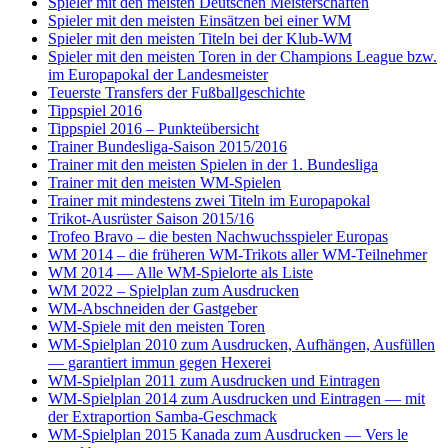
Spieler mit den meisten Deutschen Meisterschaften
Spieler mit den meisten Einsätzen bei einer WM
Spieler mit den meisten Titeln bei der Klub-WM
Spieler mit den meisten Toren in der Champions League bzw.
im Europapokal der Landesmeister
Teuerste Transfers der Fußballgeschichte
Tippspiel 2016
Tippspiel 2016 – Punkteübersicht
Trainer Bundesliga-Saison 2015/2016
Trainer mit den meisten Spielen in der 1. Bundesliga
Trainer mit den meisten WM-Spielen
Trainer mit mindestens zwei Titeln im Europapokal
Trikot-Ausrüster Saison 2015/16
Trofeo Bravo – die besten Nachwuchsspieler Europas
WM 2014 – die früheren WM-Trikots aller WM-Teilnehmer
WM 2014 — Alle WM-Spielorte als Liste
WM 2022 – Spielplan zum Ausdrucken
WM-Abschneiden der Gastgeber
WM-Spiele mit den meisten Toren
WM-Spielplan 2010 zum Ausdrucken, Aufhängen, Ausfüllen
— garantiert immun gegen Hexerei
WM-Spielplan 2011 zum Ausdrucken und Eintragen
WM-Spielplan 2014 zum Ausdrucken und Eintragen — mit
der Extraportion Samba-Geschmack
WM-Spielplan 2015 Kanada zum Ausdrucken — Vers le