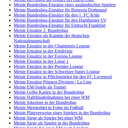
Meiste Bundesliga-Einsätze eines ausländischen Spielers
Meiste Bundesliga-Einsätze für Borussia Dortmund
Meiste Bundesliga-Einsätze für den 1. FC Köln
Meiste Bundesliga-Einsätze für den Hamburger SV
Meiste Bundesliga-Einsätze für Eintracht Frankfurt
Meiste Einsätze 2. Bundesliga
Meiste Einsätze als Kapitän der deutschen
Nationalmannschaft
Meiste Einsätze in der Champions League
Meiste Einsätze in der Eredivisie
Meiste Einsätze in der Europa League
Meiste Einsätze in der Ligue 1
Meiste Einsätze in der Premier League
Meiste Einsätze in der Schweizer Super League
Meiste Einsätze in Pflichtspielen für den FC Liverpool
Meiste Einsätze Primera Division / La Liga
Meiste EM-Spiele als Trainer
Meiste Gelbe Karten in der Bundesliga
Meiste Halbfinalteilnahmen bei einer WM
Meiste Jokertore in der Bundesliga
Meiste Meistertitel in Folge im Fußball
Meiste Platzverweise eines Spielers in der Bundesliga
Meiste Siege als Spieler bei einer WM
Meiste Siege als Spieler in der Bundesliga