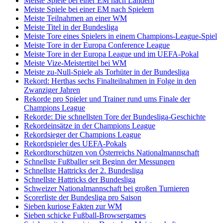
Meiste Spiele bei einer EM nach Ländern
Meiste Spiele bei einer EM nach Spielern
Meiste Teilnahmen an einer WM
Meiste Titel in der Bundesliga
Meiste Tore eines Spielers in einem Champions-League-Spiel
Meiste Tore in der Europa Conference League
Meiste Tore in der Europa League und im UEFA-Pokal
Meiste Vize-Meistertitel bei WM
Meiste zu-Null-Spiele als Torhüter in der Bundesliga
Rekord: Herthas sechs Finalteilnahmen in Folge in den
Zwanziger Jahren
Rekorde pro Spieler und Trainer rund ums Finale der
Champions League
Rekorde: Die schnellsten Tore der Bundesliga-Geschichte
Rekordeinsätze in der Champions League
Rekordsieger der Champions League
Rekordspieler des UEFA-Pokals
Rekordtorschützen von Österreichs Nationalmannschaft
Schnellste Fußballer seit Beginn der Messungen
Schnellste Hattricks der 2. Bundesliga
Schnellste Hattricks der Bundesliga
Schweizer Nationalmannschaft bei großen Turnieren
Scorerliste der Bundesliga pro Saison
Sieben kuriose Fakten zur WM
Sieben schicke Fußball-Browsergames