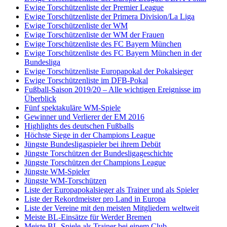
Ewige Torschützenliste der Premier League
Ewige Torschützenliste der Primera Division/La Liga
Ewige Torschützenliste der WM
Ewige Torschützenliste der WM der Frauen
Ewige Torschützenliste des FC Bayern München
Ewige Torschützenliste des FC Bayern München in der
Bundesliga
Ewige Torschützenliste Europapokal der Pokalsieger
Ewige Torschützenliste im DFB-Pokal
Fußball-Saison 2019/20 – Alle wichtigen Ereignisse im
Überblick
Fünf spektakuläre WM-Spiele
Gewinner und Verlierer der EM 2016
Highlights des deutschen Fußballs
Höchste Siege in der Champions League
Jüngste Bundesligaspieler bei ihrem Debüt
Jüngste Torschützen der Bundesligageschichte
Jüngste Torschützen der Champions League
Jüngste WM-Spieler
Jüngste WM-Torschützen
Liste der Europapokalsieger als Trainer und als Spieler
Liste der Rekordmeister pro Land in Europa
Liste der Vereine mit den meisten Mitgliedern weltweit
Meiste BL-Einsätze für Werder Bremen
Meiste BL-Spiele als Trainer bei einem Club