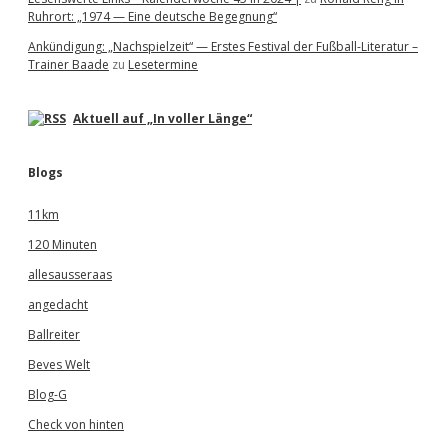
Ruhrort: „1974 — Eine deutsche Begegnung“
Ankündigung: „Nachspielzeit“ — Erstes Festival der Fußball-Literatur –
Trainer Baade
zu
Lesetermine
Aktuell auf „In voller Länge“
Blogs
11km
120 Minuten
allesausseraas
angedacht
Ballreiter
Beves Welt
Blog-G
Check von hinten