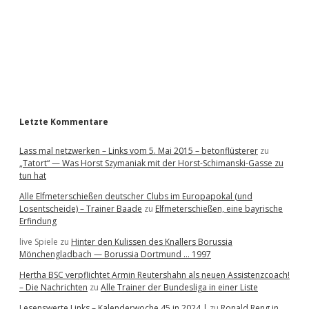
b
a
r
Letzte Kommentare
Lass mal netzwerken – Links vom 5. Mai 2015 – betonflüsterer
zu
„Tatort“ — Was Horst Szymaniak mit der Horst-Schimanski-Gasse zu
tun hat
Alle Elfmeterschießen deutscher Clubs im Europapokal (und
Losentscheide) – Trainer Baade
zu
Elfmeterschießen, eine bayrische
Erfindung
live Spiele
zu
Hinter den Kulissen des Knallers Borussia
Mönchengladbach — Borussia Dortmund … 1997
Hertha BSC verpflichtet Armin Reutershahn als neuen Assistenzcoach!
– Die Nachrichten
zu
Alle Trainer der Bundesliga in einer Liste
Lesenswerte Links – Kalenderwoche 45 in 2024 |
zu
Ronald Reng in