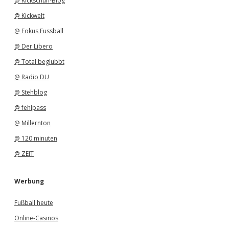
@ Kickschuh-Blog
@ Kickwelt
@ Fokus Fussball
@ Der Libero
@ Total beglubbt
@ Radio DU
@ Stehblog
@ fehlpass
@ Millernton
@ 120 minuten
@ ZEIT
Werbung
Fußball heute
Online-Casinos