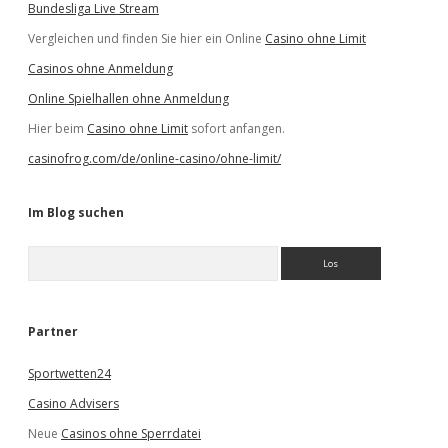
Bundesliga Live Stream
Vergleichen und finden Sie hier ein Online
Casino ohne Limit
Casinos ohne Anmeldung
Online Spielhallen ohne Anmeldung
Hier beim
Casino ohne Limit
sofort anfangen.
casinofrog.com/de/online-casino/ohne-limit/
Im Blog suchen
S
u
c
h
e
Partner
n
Sportwetten24
Casino Advisers
Neue
Casinos ohne Sperrdatei