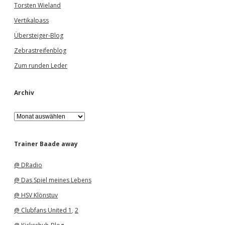
Torsten Wieland
Vertikalpass
Übersteiger-Blog
Zebrastreifenblog
Zum runden Leder
Archiv
A
r
c
h
Trainer Baade away
i
v
@ DRadio
@ Das Spiel meines Lebens
@ HSV Klönstuv
@ Clubfans United 1
,
2