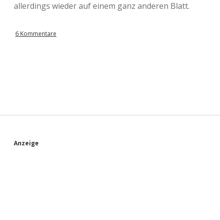
allerdings wieder auf einem ganz anderen Blatt.
6 Kommentare
S
Anzeige
i
d
e