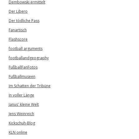
Dembowski ermittelt
Der Libero
Der tödliche Pass
Fanartisch
Flashscore
football arguments
footballandgeography
FußballFanFotos
Fußballmuseen
Im Schatten der Tribüne
In voller Länge
Janus' kleine Welt
Jens Weinreich
Kickschuh-Blog
KLN online