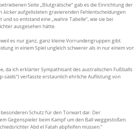
betriebenen Seite „Blutgrätsche“ gab es die Einrichtung der
rn
kicker
aufgelisteten gravierenden Fehlentscheidungen
t und so entstand eine „wahre Tabelle“, wie sie bei
richter ausgesehen hätte.
 weil es nur ganz, ganz kleine Vorrundengruppen gibt.
heidung in einem Spiel ungleich schwerer als in nur einem vo
be, da ich erklärter Sympathisant des australischen Fußballs
p-säids“) verfasste erstaunlich ehrliche Auflistung von
n besonderen Schutz für den Torwart dar. Der
nem Gegenspieler beim Kampf um den Ball weggestoßen.
Schiedsrichter Abd el Fatah abpfeifen müssen.“