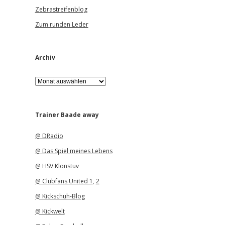
Zebrastreifenblog
Zum runden Leder
Archiv
A
r
c
h
i
Trainer Baade away
v
@ DRadio
@ Das Spiel meines Lebens
@ HSV Klönstuv
@ Clubfans United 1
,
2
@ Kickschuh-Blog
@ Kickwelt