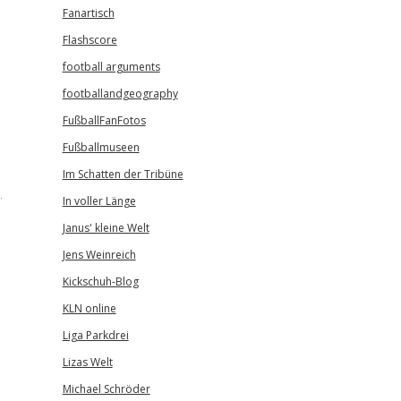
Fanartisch
Flashscore
football arguments
footballandgeography
FußballFanFotos
Fußballmuseen
Im Schatten der Tribüne
.
In voller Länge
Janus' kleine Welt
Jens Weinreich
Kickschuh-Blog
KLN online
Liga Parkdrei
Lizas Welt
Michael Schröder