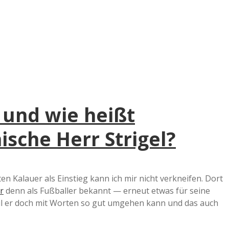
e
r
B
a
i und wie heißt
a
nische Herr Strigel?
d
e
en Kalauer als Einstieg kann ich mir nicht verkneifen. Dort
r
denn als Fußballer bekannt — erneut etwas für seine
weil er doch mit Worten so gut umgehen kann und das auch