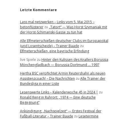
Letzte Kommentare
Lass mal netzwerken – Links vom 5. Mai 2015 –
betonflüsterer
zu
„Tatort“ — Was Horst Szymaniak mit
der Horst-Schimanski-Gasse zu tun hat
Alle Elfmeterschießen deutscher Clubs im Europapokal
(und Losentscheide) – Trainer Baade
zu
Elfmeterschießen, eine bayrische Erfindung
live Spiele
zu
Hinter den Kulissen des Knallers Borussia
Mönchengladbach — Borussia Dortmund … 1997
Hertha BSC verpflichtet Armin Reutershahn als neuen
Assistenzcoach! – Die Nachrichten
zu
Alle Trainer der
Bundesliga in einer Liste
Lesenswerte Links – Kalenderwoche 45 in 2024 |
zu
Ronald Reng in Ruhrort: „1974 — Eine deutsche
Begegnung“
Ankündigung: „Nachspielzeit“ — Erstes Festival der
Fußball-Literatur – Trainer Baade
zu
Lesetermine