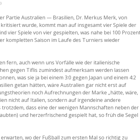
)
er Partie Australien — Brasilien, Dr. Merkus Merk, von
e kritisiert wurde, kommt man auf insgesamt vier Spiele der
ind vier Spiele von vier gespielten, was nahe bei 100 Prozen
iner kompletten Saison im Laufe des Turniers wieder
n fern, auch wenn uns Vorfälle wie der italienische
then gegen Tiflis zumindest aufmerksam werden lassen
wonnen, was sie ja bei einem 3:0 gegen Japan und einem 4:2
ilien getan hätten, wäre Australien gar nicht erst auf
örungstheorien noch Aufrechnungen der Marke „hätte, wäre,
en nicht auf Italien, sondern auf irgendeine andere
s trotzdem, dass eine der wenigen Mannschaften neben der
aubten) und herzerfrischend gespielt hat, so früh die Segel
n erwarten, wo der Fußball zum ersten Mal so richtig zu