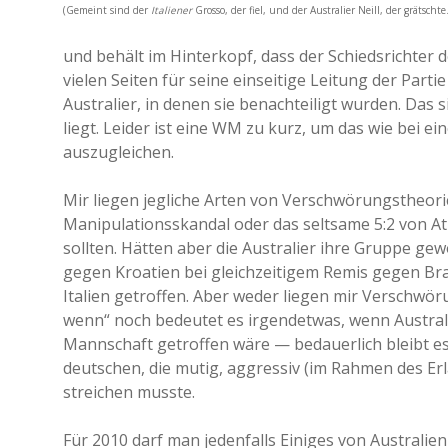
(Gemeint sind der
Italiener
Grosso, der fiel, und der Australier Neill, der grätschte.
und behält im Hinterkopf, dass der Schiedsrichter d
vielen Seiten für seine einseitige Leitung der Parti
Australier, in denen sie benachteiligt wurden. Das s
liegt. Leider ist eine WM zu kurz, um das wie bei e
auszugleichen.
Mir liegen jegliche Arten von Verschwörungstheorie
Manipulationsskandal oder das seltsame 5:2 von A
sollten. Hätten aber die Australier ihre Gruppe ge
gegen Kroatien bei gleichzeitigem Remis gegen Bras
Italien getroffen. Aber weder liegen mir Verschw
wenn“ noch bedeutet es irgendetwas, wenn Australi
Mannschaft getroffen wäre — bedauerlich bleibt e
deutschen, die mutig, aggressiv (im Rahmen des Erl
streichen musste.
Für 2010 darf man jedenfalls Einiges von Australie