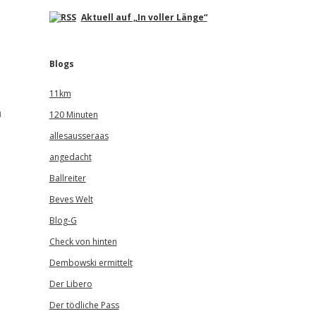
Aktuell auf „In voller Länge“
Blogs
11km
n
120 Minuten
allesausseraas
angedacht
Ballreiter
Beves Welt
Blog-G
Check von hinten
Dembowski ermittelt
Der Libero
Der tödliche Pass