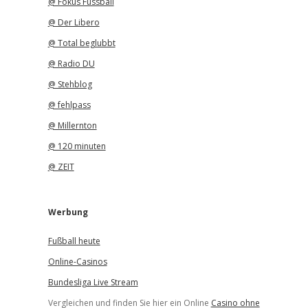
@ Fokus Fussball
@ Der Libero
@ Total beglubbt
@ Radio DU
@ Stehblog
@ fehlpass
@ Millernton
@ 120 minuten
@ ZEIT
Werbung
Fußball heute
Online-Casinos
Bundesliga Live Stream
Vergleichen und finden Sie hier ein Online
Casino ohne