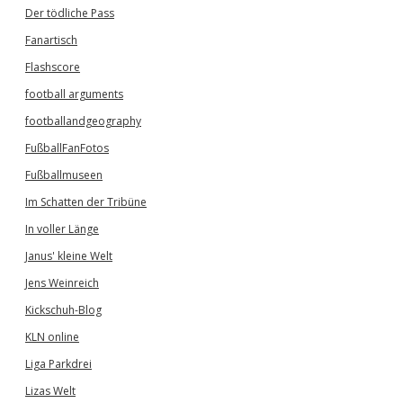
Der tödliche Pass
Fanartisch
Flashscore
football arguments
footballandgeography
FußballFanFotos
Fußballmuseen
Im Schatten der Tribüne
In voller Länge
Janus' kleine Welt
Jens Weinreich
Kickschuh-Blog
KLN online
Liga Parkdrei
Lizas Welt