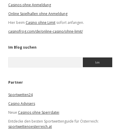
Casinos ohne Anmeldung
Online Spielhallen ohne Anmeldung
Hier beim
Casino ohne Limit
sofort anfangen.
casinofrog.com/de/online-casino/ohne-limit/
Im Blog suchen
S
u
c
h
e
Partner
n
Sportwetten24
Casino Advisers
Neue
Casinos ohne Sperrdatei
Entdecke den besten Sportwettenguide für Österreich:
sportwettenoesterreich.at