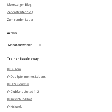
Übersteiger-Blog
Zebrastreifenblog
Zum runden Leder
Archiv
A
r
c
h
Trainer Baade away
i
v
@ DRadio
@ Das Spiel meines Lebens
@ HSV Klönstuv
@ Clubfans United 1
,
2
@ Kickschuh-Blog
@ Kickwelt