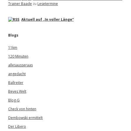
Trainer Baade
zu
Lesetermine
Aktuell auf „In voller Länge“
Blogs
11km
120 Minuten
allesausseraas
angedacht
Ballreiter
Beves Welt
Blog-G
Check von hinten
Dembowski ermittelt
Der Libero