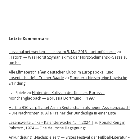
a
r
Letzte Kommentare
Lass mal netzwerken – Links vom 5. Mai 2015 – betonflüsterer
zu
„Tatort“ — Was Horst Szymaniak mit der Horst-Schimanski-Gasse zu
tun hat
Alle Elfmeterschießen deutscher Clubs im Europapokal (und
Losentscheide) – Trainer Baade
zu
Elfmeterschießen, eine bayrische
Erfindung
live Spiele
zu
Hinter den Kulissen des Knallers Borussia
Mönchengladbach — Borussia Dortmund … 1997
Hertha BSC verpflichtet Armin Reutershahn als neuen Assistenzcoach!
– Die Nachrichten
zu
Alle Trainer der Bundesliga in einer Liste
Lesenswerte Links – Kalenderwoche 45 in 2024 |
zu
Ronald Reng in
Ruhrort: „1974 — Eine deutsche Begegnung“
Ankündigung: „Nachspielzeit“ — Erstes Festival der Fußball-Literatur –