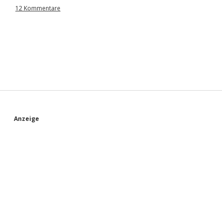
12 Kommentare
S
Anzeige
i
d
e
b