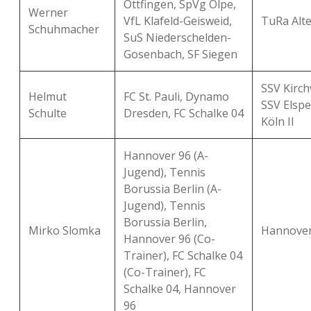
Ottfingen, SpVg Olpe,
Werner
VfL Klafeld-Geisweid,
TuRa Al
Schuhmacher
SuS Niederschelden-
Gosenbach, SF Siegen
SSV Kirch
Helmut
FC St. Pauli, Dynamo
SSV Elspe
Schulte
Dresden, FC Schalke 04
Köln II
Hannover 96 (A-
Jugend), Tennis
Borussia Berlin (A-
Jugend), Tennis
Borussia Berlin,
Mirko Slomka
Hannover 
Hannover 96 (Co-
Trainer), FC Schalke 04
(Co-Trainer), FC
Schalke 04, Hannover
96