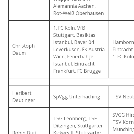
Alemannia Aachen,
Rot-Weiß Oberhausen
1. FC Köln, VfB
Stuttgart, Besiktas
Istanbul, Bayer 04
Hamborn 
Christoph
Leverkusen, FK Austria
Eintracht
Daum
Wien, Fenerbahçe
1. FC Köl
Istanbul, Eintracht
Frankfurt, FC Brügge
Heribert
SpVgg Unterhaching
TSV Neub
Deutinger
SVGG Hir
TSG Leonberg, TSF
TSV Kornt
Ditzingen, Stuttgarter
Münching
Robin Dutt
Kickers II, Stuttgarter