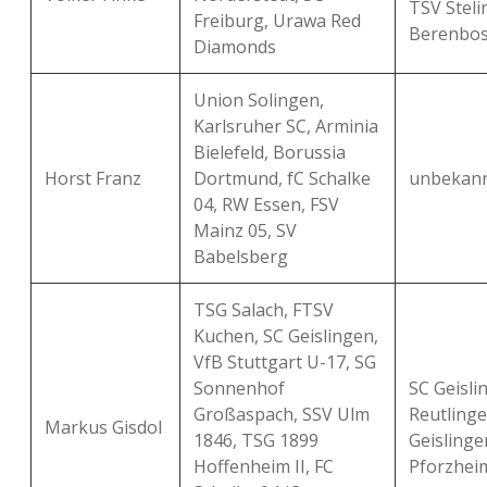
TSV Steli
Freiburg, Urawa Red
Berenbos
Diamonds
Union Solingen,
Karlsruher SC, Arminia
Bielefeld, Borussia
Horst Franz
Dortmund, fC Schalke
unbekan
04, RW Essen, FSV
Mainz 05, SV
Babelsberg
TSG Salach, FTSV
Kuchen, SC Geislingen,
VfB Stuttgart U-17, SG
Sonnenhof
SC Geisli
Großaspach, SSV Ulm
Reutlinge
Markus Gisdol
1846, TSG 1899
Geislingen
Hoffenheim II, FC
Pforzhei