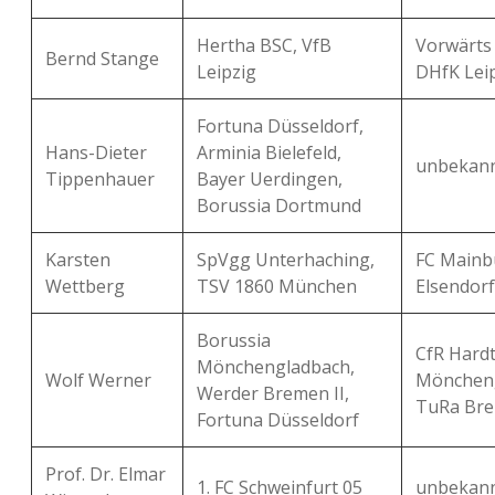
Hertha BSC, VfB
Vorwärts
Bernd Stange
Leipzig
DHfK Lei
Fortuna Düsseldorf,
Hans-Dieter
Arminia Bielefeld,
unbekan
Tippenhauer
Bayer Uerdingen,
Borussia Dortmund
Karsten
SpVgg Unterhaching,
FC Mainb
Wettberg
TSV 1860 München
Elsendorf
Borussia
CfR Hardt
Mönchengladbach,
Wolf Werner
Möncheng
Werder Bremen II,
TuRa Br
Fortuna Düsseldorf
Prof. Dr. Elmar
1. FC Schweinfurt 05
unbekan