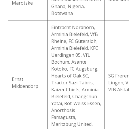
Marotzke
Ghana, Nigeria,
Botswana
Eintracht Nordhorn,
Arminia Bielefeld, VfB
Rheine, FC Gütersloh,
Arminia Bielefeld, KFC
Uerdingen 05, VfL
Bochum, Asante
Kotoko, FC Augsburg,
Hearts of Oak SC,
SG Freren
Ernst
Tractor Sazi Täbris,
Lingen, V
Middendorp
Kaizer Chiefs, Arminia
VfB Alstä
Bielefeld, Changchun
Yatai, Rot-Weiss Essen,
Anorthosis
Famagusta,
Maritzburg United,