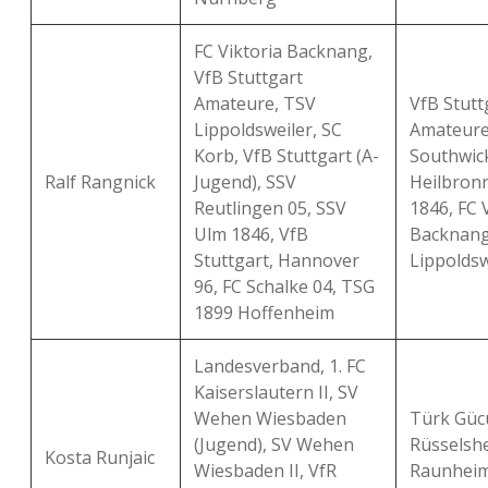
FC Viktoria Backnang,
VfB Stuttgart
Amateure, TSV
VfB Stutt
Lippoldsweiler, SC
Amateure
Korb, VfB Stuttgart (A-
Southwick
Ralf Rangnick
Jugend), SSV
Heilbron
Reutlingen 05, SSV
1846, FC 
Ulm 1846, VfB
Backnang
Stuttgart, Hannover
Lippoldsw
96, FC Schalke 04, TSG
1899 Hoffenheim
Landesverband, 1. FC
Kaiserslautern II, SV
Wehen Wiesbaden
Türk Güc
(Jugend), SV Wehen
Rüsselshe
Kosta Runjaic
Wiesbaden II, VfR
Raunheim