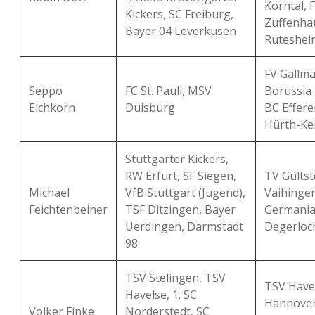
Korntal, 
Kickers, SC Freiburg,
Zuffenha
Bayer 04 Leverkusen
Ruteshei
FV Gallma
Seppo
FC St. Pauli, MSV
Borussia 
Eichkorn
Duisburg
BC Effere
Hürth-Ke
Stuttgarter Kickers,
RW Erfurt, SF Siegen,
TV Gültst
Michael
VfB Stuttgart (Jugend),
Vaihingen
Feichtenbeiner
TSF Ditzingen, Bayer
Germani
Uerdingen, Darmstadt
Degerloc
98
TSV Stelingen, TSV
TSV Have
Havelse, 1. SC
Hannover
Volker Finke
Norderstedt, SC