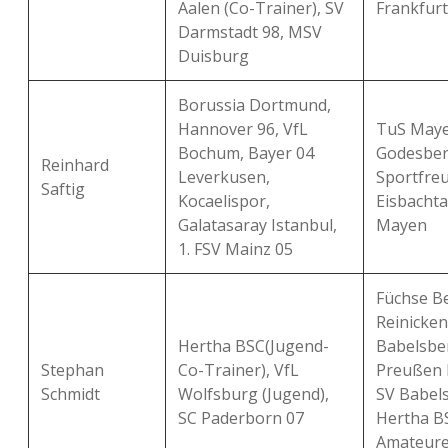
Aalen (Co-Trainer), SV
Frankfurt
Darmstadt 98, MSV
Duisburg
Borussia Dortmund,
Hannover 96, VfL
TuS Maye
Bochum, Bayer 04
Godesber
Reinhard
Leverkusen,
Sportfre
Saftig
Kocaelispor,
Eisbachta
Galatasaray Istanbul,
Mayen
1. FSV Mainz 05
Füchse Be
Reinicken
Hertha BSC(Jugend-
Babelsbe
Stephan
Co-Trainer), VfL
Preußen 
Schmidt
Wolfsburg (Jugend),
SV Babels
SC Paderborn 07
Hertha B
Amateure