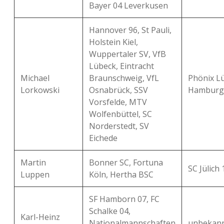
Bayer 04 Leverkusen
Hannover 96, St Pauli,
Holstein Kiel,
Wuppertaler SV, VfB
Lübeck, Eintracht
Michael
Braunschweig, VfL
Phönix L
Lorkowski
Osnabrück, SSV
Hamburg
Vorsfelde, MTV
Wolfenbüttel, SC
Norderstedt, SV
Eichede
Martin
Bonner SC, Fortuna
SC Jülich
Luppen
Köln, Hertha BSC
SF Hamborn 07, FC
Schalke 04,
Karl-Heinz
Nationalmannschaften
unbekan