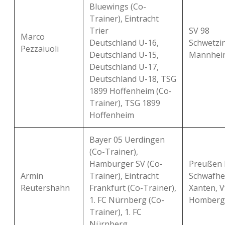
Bluewings (Co-
Trainer), Eintracht
Trier
SV 98
Marco
Deutschland U-16,
Schwetzi
Pezzaiuoli
Deutschland U-15,
Mannhei
Deutschland U-17,
Deutschland U-18, TSG
1899 Hoffenheim (Co-
Trainer), TSG 1899
Hoffenheim
Bayer 05 Uerdingen
(Co-Trainer),
Hamburger SV (Co-
Preußen K
Armin
Trainer), Eintracht
Schwafhe
Reutershahn
Frankfurt (Co-Trainer),
Xanten, V
1. FC Nürnberg (Co-
Homberg
Trainer), 1. FC
Nürnberg