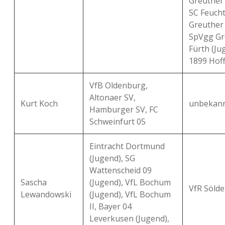
Greuther F
SC Feuch
Greuther 
SpVgg Gr
Fürth (Ju
1899 Hoff
VfB Oldenburg,
Altonaer SV,
Kurt Koch
unbekan
Hamburger SV, FC
Schweinfurt 05
Eintracht Dortmund
(Jugend), SG
Wattenscheid 09
Sascha
(Jugend), VfL Bochum
VfR Sölde
Lewandowski
(Jugend), VfL Bochum
II, Bayer 04
Leverkusen (Jugend),