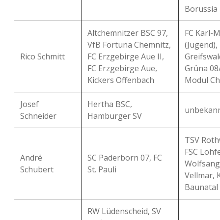
Borussia 
Altchemnitzer BSC 97,
FC Karl-M
VfB Fortuna Chemnitz,
(Jugend)
Rico Schmitt
FC Erzgebirge Aue II,
Greifswal
FC Erzgebirge Aue,
Grüna 08
Kickers Offenbach
Modul Ch
Josef
Hertha BSC,
unbekan
Schneider
Hamburger SV
TSV Roth
FSC Lohf
André
SC Paderborn 07, FC
Wolfsang
Schubert
St. Pauli
Vellmar, 
Baunatal
RW Lüdenscheid, SV