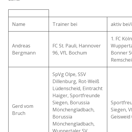
Name
Trainer bei
aktiv bei/
1. FC Köln 
Andreas
FC St. Pauli, Hannover
Wupperta
Bergmann
96, VfL Bochum
Bonner S
Remschei
SpVg Olpe, SSV
Dillenburg, Rot-Weiß
Lüdenscheid, Eintracht
Haiger, Sportfreunde
Siegen, Borussia
Sportfre
Gerd vom
Mönchengladbach,
Siegen, V
Bruch
Borussia
Geisweid 
Mönchengladbach,
Wuppertaler SV,