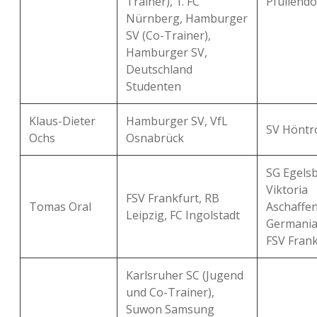
Trainer), 1. FC
Pfullendo
Nürnberg, Hamburger
SV (Co-Trainer),
Hamburger SV,
Deutschland
Studenten
Klaus-Dieter
Hamburger SV, VfL
SV Höntr
Ochs
Osnabrück
SG Egelsb
Viktoria
FSV Frankfurt, RB
Tomas Oral
Aschaffe
Leipzig, FC Ingolstadt
Germania
FSV Frank
Karlsruher SC (Jugend
und Co-Trainer),
Suwon Samsung