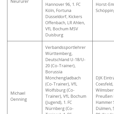
Neururer
Hannover 96, 1. FC
Horst-Em
Köln, Fortuna
Schöppin
Düsseldorf, Kickers
Offenbach, LR Ahlen,
VfL Bochum MSV
Duisburg
Verbandssportlehrer
Württemberg,
Deutschland U-18/U-
20 (Co-Trainer),
Borussia
Mönchengladbach
DJK Eintr
(Co-Trainer), VfL
Coesfeld,
Wolfsburg (Co-
Wilmsber
Michael
Trainer), VfL Bochum
Preußen 
Oenning
(Jugend), 1. FC
Hammer 
Nürnberg (Co-
Dülmen, 