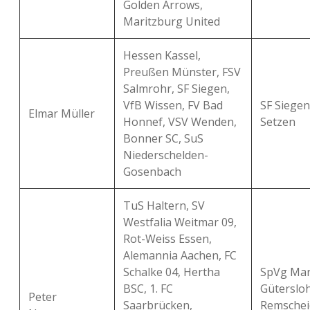
Golden Arrows,
Maritzburg United
Hessen Kassel,
Preußen Münster, FSV
Salmrohr, SF Siegen,
VfB Wissen, FV Bad
SF Siegen
Elmar Müller
Honnef, VSV Wenden,
Setzen
Bonner SC, SuS
Niederschelden-
Gosenbach
TuS Haltern, SV
Westfalia Weitmar 09,
Rot-Weiss Essen,
Alemannia Aachen, FC
Schalke 04, Hertha
SpVg Mar
BSC, 1. FC
Gütersloh
Peter
Saarbrücken,
Remschei