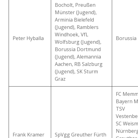
Bocholt, Preußen
Münster (Jugend),
Arminia Bielefeld
(Jugend), Ramblers
Windhoek, VfL
Peter Hyballa
Borussia
Wolfsburg (Jugend),
Borussia Dortmund
(Jugend), Alemannia
Aachen, RB Salzburg
(Jugend), SK Sturm
Graz
FC Memmi
Bayern M
TSV
Vestenbe
SC Weisma
Nürnberg
Frank Kramer
SpVgg Greuther Fürth