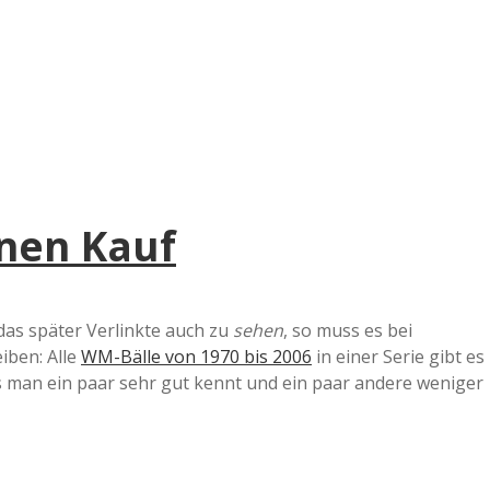
e
r
B
a
inen Kauf
a
d
das später Verlinkte auch zu
sehen
, so muss es bei
iben: Alle
WM-Bälle von 1970 bis 2006
in einer Serie gibt es
e
ss man ein paar sehr gut kennt und ein paar andere weniger