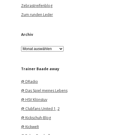
Zebrastreifenblog
Zum runden Leder
Archiv
A
r
c
h
i
Trainer Baade away
v
@ DRadio
@ Das Spiel meines Lebens
@ HSV Klönstuv
@ Clubfans United 1
,
2
@ Kickschuh-Blog
@ Kickwelt