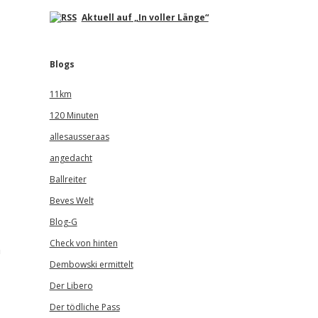
Aktuell auf „In voller Länge“
Blogs
11km
120 Minuten
allesausseraas
angedacht
Ballreiter
Beves Welt
Blog-G
Check von hinten
h
Dembowski ermittelt
Der Libero
Der tödliche Pass