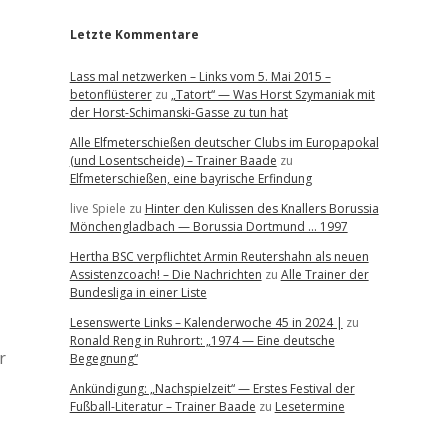
Letzte Kommentare
Lass mal netzwerken – Links vom 5. Mai 2015 –
betonflüsterer
zu
„Tatort“ — Was Horst Szymaniak mit
der Horst-Schimanski-Gasse zu tun hat
Alle Elfmeterschießen deutscher Clubs im Europapokal
(und Losentscheide) – Trainer Baade
zu
Elfmeterschießen, eine bayrische Erfindung
live Spiele
zu
Hinter den Kulissen des Knallers Borussia
Mönchengladbach — Borussia Dortmund … 1997
Hertha BSC verpflichtet Armin Reutershahn als neuen
Assistenzcoach! – Die Nachrichten
zu
Alle Trainer der
Bundesliga in einer Liste
Lesenswerte Links – Kalenderwoche 45 in 2024 |
zu
Ronald Reng in Ruhrort: „1974 — Eine deutsche
r
Begegnung“
Ankündigung: „Nachspielzeit“ — Erstes Festival der
Fußball-Literatur – Trainer Baade
zu
Lesetermine