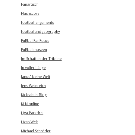
Fanartisch
Flashscore
football arguments
footballandgeography
FußballFanFotos
Fußballmuseen
Im Schatten der Tribüne
In voller Länge
Janus' kleine Welt
Jens Weinreich
Kickschuh-Blog
KLN online
Liga Parkdrei
Lizas Welt
Michael Schröder