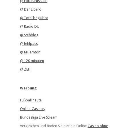
@ Fokus Fussball
@ Der Libero
@ Total beglubbt
@ Radio DU
@ Stehblog
@ fehlpass
@ Millernton
@ 120 minuten
@ ZEIT
Werbung
Fußball heute
Online-Casinos
Bundesliga Live Stream
Vergleichen und finden Sie hier ein Online
Casino ohne