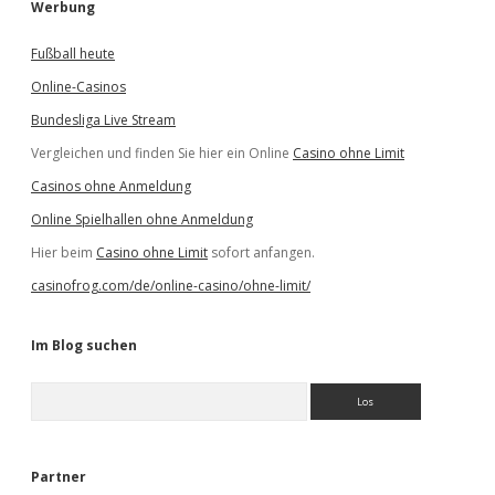
Werbung
Fußball heute
Online-Casinos
Bundesliga Live Stream
Vergleichen und finden Sie hier ein Online
Casino ohne Limit
Casinos ohne Anmeldung
Online Spielhallen ohne Anmeldung
Hier beim
Casino ohne Limit
sofort anfangen.
casinofrog.com/de/online-casino/ohne-limit/
Im Blog suchen
S
u
c
h
e
Partner
n