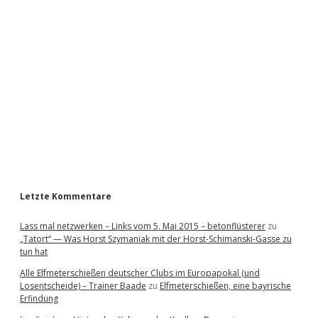
i
d
e
b
a
r
Letzte Kommentare
Lass mal netzwerken – Links vom 5. Mai 2015 – betonflüsterer
zu
„Tatort“ — Was Horst Szymaniak mit der Horst-Schimanski-Gasse zu
tun hat
Alle Elfmeterschießen deutscher Clubs im Europapokal (und
Losentscheide) – Trainer Baade
zu
Elfmeterschießen, eine bayrische
Erfindung