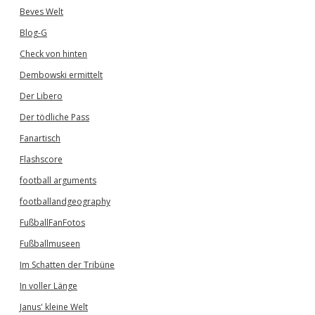
Beves Welt
Blog-G
Check von hinten
Dembowski ermittelt
Der Libero
Der tödliche Pass
Fanartisch
Flashscore
football arguments
footballandgeography
FußballFanFotos
Fußballmuseen
Im Schatten der Tribüne
In voller Länge
Janus' kleine Welt