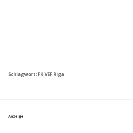
a
d
e
Schlagwort:
FK VEF Riga
S
Anzeige