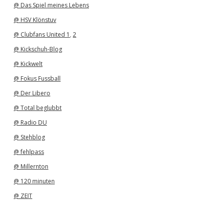
@ Das Spiel meines Lebens
@ HSV Klönstuv
@ Clubfans United 1
,
2
@ Kickschuh-Blog
@ Kickwelt
@ Fokus Fussball
@ Der Libero
@ Total beglubbt
@ Radio DU
@ Stehblog
@ fehlpass
@ Millernton
@ 120 minuten
@ ZEIT