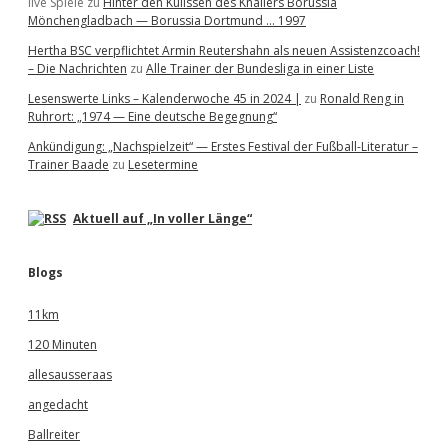
live Spiele
zu
Hinter den Kulissen des Knallers Borussia
Mönchengladbach — Borussia Dortmund … 1997
Hertha BSC verpflichtet Armin Reutershahn als neuen Assistenzcoach!
– Die Nachrichten
zu
Alle Trainer der Bundesliga in einer Liste
Lesenswerte Links – Kalenderwoche 45 in 2024 |
zu
Ronald Reng in
Ruhrort: „1974 — Eine deutsche Begegnung“
Ankündigung: „Nachspielzeit“ — Erstes Festival der Fußball-Literatur –
Trainer Baade
zu
Lesetermine
Aktuell auf „In voller Länge“
Blogs
11km
120 Minuten
allesausseraas
angedacht
Ballreiter