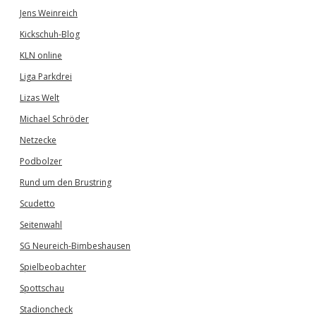
Jens Weinreich
Kickschuh-Blog
KLN online
Liga Parkdrei
Lizas Welt
Michael Schröder
Netzecke
Podbolzer
Rund um den Brustring
Scudetto
Seitenwahl
SG Neureich-Bimbeshausen
Spielbeobachter
Spottschau
Stadioncheck