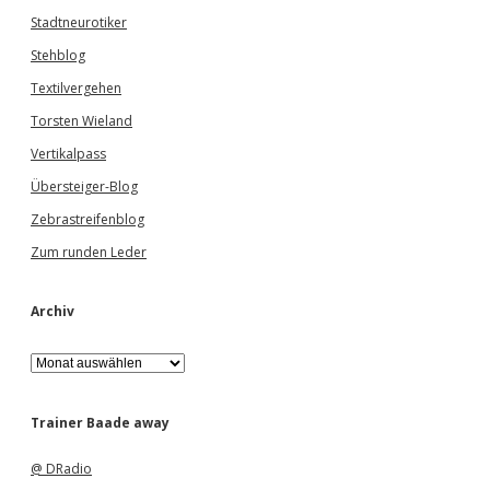
Stadtneurotiker
Stehblog
Textilvergehen
Torsten Wieland
Vertikalpass
Übersteiger-Blog
Zebrastreifenblog
Zum runden Leder
Archiv
A
r
c
h
Trainer Baade away
i
v
@ DRadio