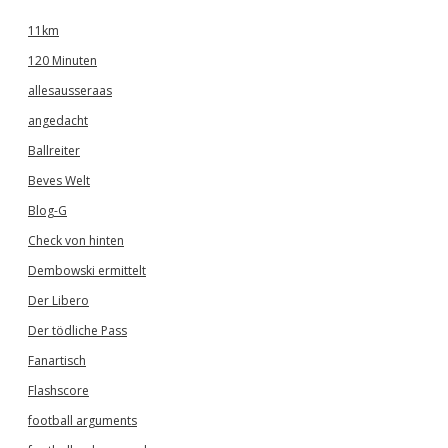
11km
120 Minuten
allesausseraas
angedacht
Ballreiter
Beves Welt
Blog-G
Check von hinten
Dembowski ermittelt
Der Libero
Der tödliche Pass
Fanartisch
Flashscore
football arguments