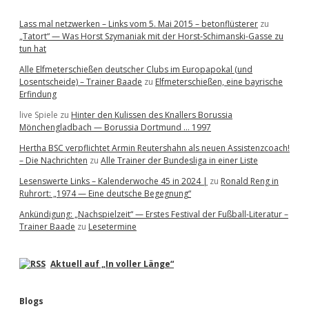
Lass mal netzwerken – Links vom 5. Mai 2015 – betonflüsterer
zu
„Tatort“ — Was Horst Szymaniak mit der Horst-Schimanski-Gasse zu
tun hat
Alle Elfmeterschießen deutscher Clubs im Europapokal (und
Losentscheide) – Trainer Baade
zu
Elfmeterschießen, eine bayrische
Erfindung
live Spiele
zu
Hinter den Kulissen des Knallers Borussia
Mönchengladbach — Borussia Dortmund … 1997
Hertha BSC verpflichtet Armin Reutershahn als neuen Assistenzcoach!
– Die Nachrichten
zu
Alle Trainer der Bundesliga in einer Liste
Lesenswerte Links – Kalenderwoche 45 in 2024 |
zu
Ronald Reng in
Ruhrort: „1974 — Eine deutsche Begegnung“
Ankündigung: „Nachspielzeit“ — Erstes Festival der Fußball-Literatur –
Trainer Baade
zu
Lesetermine
Aktuell auf „In voller Länge“
Blogs