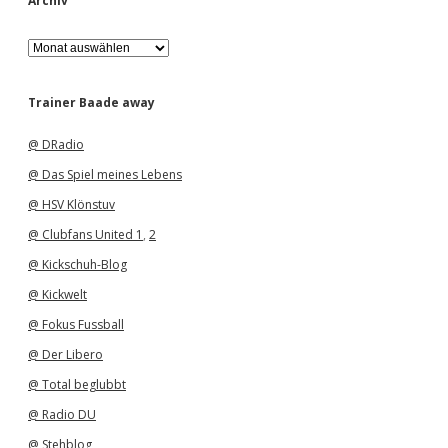
Archiv
A
r
c
h
Trainer Baade away
i
v
@ DRadio
@ Das Spiel meines Lebens
@ HSV Klönstuv
@ Clubfans United 1
,
2
@ Kickschuh-Blog
@ Kickwelt
@ Fokus Fussball
@ Der Libero
@ Total beglubbt
@ Radio DU
@ Stehblog