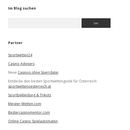
Im Blog suchen
S
u
c
h
e
Partner
n
Sportwetten24
Casino Advisers
Neue
Casinos ohne Sperrdatei
Entdecke den besten Sportwettenguide für Österreich:
sportwettenoesterreich.at
Sportbekleidung & Trikots
Meister-Wetten.com
Bestercasinomentor.com
Online Casino Spielautomaten