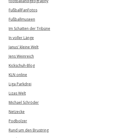
footballandgeography
FußballFanFotos
Fußballmuseen
Im Schatten der Tribüne
In voller Länge
Janus' kleine Welt
Jens Weinreich
Kickschuh-Blog
KLN online
Liga Parkdrei
Lizas Welt
Michael Schröder
Netzecke
Podbolzer
Rund um den Brustring