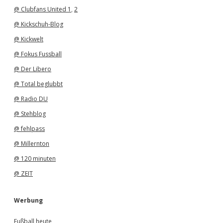
@ Clubfans United 1
,
2
@ Kickschuh-Blog
@ Kickwelt
@ Fokus Fussball
@ Der Libero
@ Total beglubbt
@ Radio DU
@ Stehblog
@ fehlpass
@ Millernton
@ 120 minuten
@ ZEIT
Werbung
Fußball heute