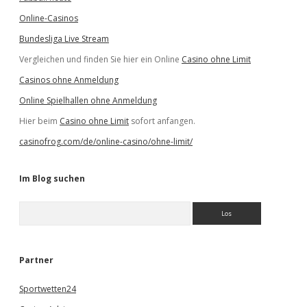
Online-Casinos
Bundesliga Live Stream
Vergleichen und finden Sie hier ein Online
Casino ohne Limit
Casinos ohne Anmeldung
Online Spielhallen ohne Anmeldung
Hier beim
Casino ohne Limit
sofort anfangen.
casinofrog.com/de/online-casino/ohne-limit/
Im Blog suchen
S
u
c
h
e
Partner
n
Sportwetten24