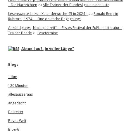
– Die Nachrichten
zu
Alle Trainer der Bundesliga in einer Liste
Lesenswerte Links – Kalenderwoche 45 in 2024 |
zu
Ronald Reng in
Ruhrort: „1974 — Eine deutsche Begegnung“
Ankündigung: „Nachspielzeit“ — Erstes Festival der Fußball-Literatur –
Trainer Baade
zu
Lesetermine
Aktuell auf „In voller Länge“
Blogs
11km
120 Minuten
allesausseraas
angedacht
Ballreiter
Beves Welt
Blog-G