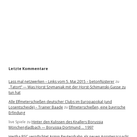
d
e
b
a
r
Letzte Kommentare
Lass mal netzwerken – Links vom 5. Mai 2015 – betonflüsterer
zu
„Tatort“ — Was Horst Szymaniak mit der Horst-Schimanski-Gasse zu
tun hat
Alle Elfmeterschießen deutscher Clubs im Europapokal (und
Losentscheide) – Trainer Baade
zu
Elfmeterschießen, eine bayrische
Erfindung
live Spiele
zu
Hinter den Kulissen des Knallers Borussia
Mönchengladbach — Borussia Dortmund … 1997
Hertha BSC verpflichtet Armin Reutershahn als neuen Assistenzcoach!