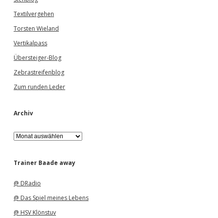
Textilvergehen
Torsten Wieland
Vertikalpass
Übersteiger-Blog
Zebrastreifenblog
Zum runden Leder
Archiv
A
r
c
h
Trainer Baade away
i
v
@ DRadio
@ Das Spiel meines Lebens
@ HSV Klönstuv