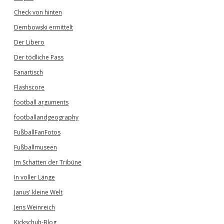
Check von hinten
Dembowski ermittelt
Der Libero
Der tödliche Pass
Fanartisch
Flashscore
football arguments
footballandgeography
FußballFanFotos
Fußballmuseen
Im Schatten der Tribüne
In voller Länge
Janus' kleine Welt
Jens Weinreich
Kickschuh-Blog