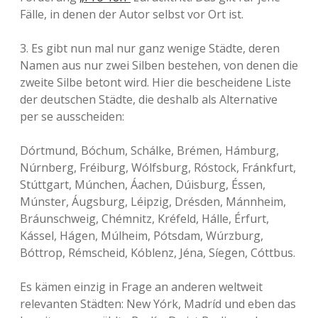
Fälle, in denen der Autor selbst vor Ort ist.
3. Es gibt nun mal nur ganz wenige Städte, deren
Namen aus nur zwei Silben bestehen, von denen die
zweite Silbe betont wird. Hier die bescheidene Liste
der deutschen Städte, die deshalb als Alternative
per se ausscheiden:
Dórtmund, Bóchum, Schálke, Brémen, Hámburg,
Núrnberg, Fréiburg, Wólfsburg, Róstock, Fránkfurt,
Stúttgart, Múnchen, Áachen, Dúisburg, Éssen,
Múnster, Áugsburg, Léipzig, Drésden, Mánnheim,
Bráunschweig, Chémnitz, Kréfeld, Hálle, Érfurt,
Kássel, Hágen, Múlheim, Pótsdam, Wúrzburg,
Bóttrop, Rémscheid, Kóblenz, Jéna, Síegen, Cóttbus.
Es kämen einzig in Frage an anderen weltweit
relevanten Städten: New Yórk, Madríd und eben das