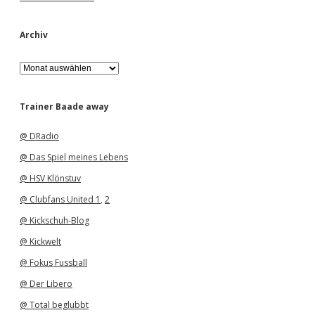
Archiv
A
r
c
h
Trainer Baade away
i
v
@ DRadio
@ Das Spiel meines Lebens
@ HSV Klönstuv
@ Clubfans United 1
,
2
@ Kickschuh-Blog
@ Kickwelt
@ Fokus Fussball
@ Der Libero
@ Total beglubbt