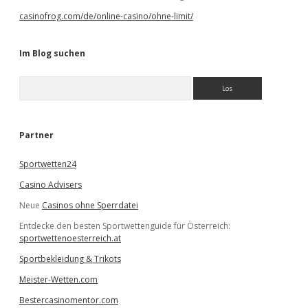
casinofrog.com/de/online-casino/ohne-limit/
Im Blog suchen
S
u
c
h
e
Partner
n
Sportwetten24
Casino Advisers
Neue
Casinos ohne Sperrdatei
Entdecke den besten Sportwettenguide für Österreich:
sportwettenoesterreich.at
Sportbekleidung & Trikots
Meister-Wetten.com
Bestercasinomentor.com