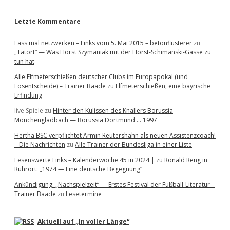
r
Letzte Kommentare
Lass mal netzwerken – Links vom 5. Mai 2015 – betonflüsterer
zu
„Tatort“ — Was Horst Szymaniak mit der Horst-Schimanski-Gasse zu
tun hat
Alle Elfmeterschießen deutscher Clubs im Europapokal (und
Losentscheide) – Trainer Baade
zu
Elfmeterschießen, eine bayrische
Erfindung
live Spiele
zu
Hinter den Kulissen des Knallers Borussia
Mönchengladbach — Borussia Dortmund … 1997
Hertha BSC verpflichtet Armin Reutershahn als neuen Assistenzcoach!
– Die Nachrichten
zu
Alle Trainer der Bundesliga in einer Liste
Lesenswerte Links – Kalenderwoche 45 in 2024 |
zu
Ronald Reng in
Ruhrort: „1974 — Eine deutsche Begegnung“
Ankündigung: „Nachspielzeit“ — Erstes Festival der Fußball-Literatur –
Trainer Baade
zu
Lesetermine
Aktuell auf „In voller Länge“