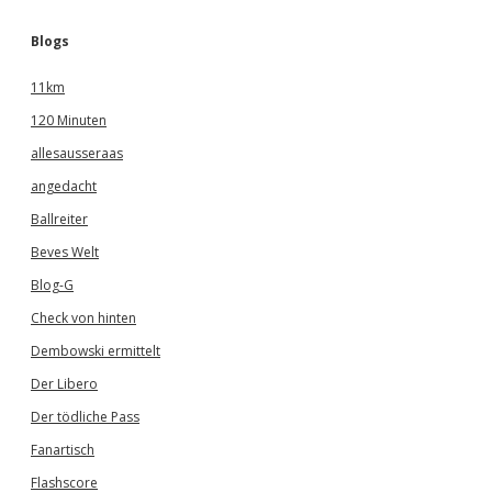
Blogs
11km
120 Minuten
allesausseraas
angedacht
Ballreiter
Beves Welt
Blog-G
Check von hinten
Dembowski ermittelt
Der Libero
Der tödliche Pass
Fanartisch
Flashscore