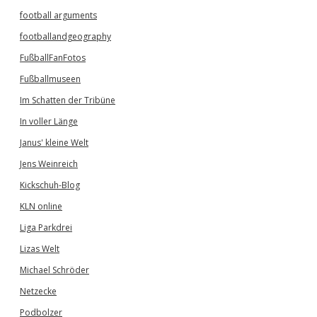
football arguments
footballandgeography
FußballFanFotos
Fußballmuseen
Im Schatten der Tribüne
In voller Länge
Janus' kleine Welt
Jens Weinreich
Kickschuh-Blog
KLN online
Liga Parkdrei
Lizas Welt
Michael Schröder
Netzecke
Podbolzer