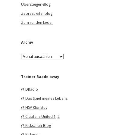
Übersteiger-Blog
Zebrastreifenblog
Zum runden Leder
Archiv
A
r
c
h
i
Trainer Baade away
v
@ DRadio
@ Das Spiel meines Lebens
@ HSV Klönstuv
@ Clubfans United 1
,
2
@ Kickschuh-Blog
@ Kickwelt