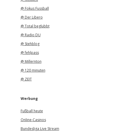
@ Fokus Fussball
@ Der Libero
@ Total beglubbt
@ Radio DU
@ Stehblog
@ fehlpass
@ Millernton
@ 120 minuten
@ ZEIT
Werbung
Fußball heute
Online-Casinos
Bundesliga Live Stream