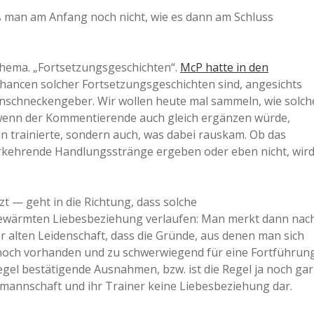
ß man am Anfang noch nicht, wie es dann am Schluss
a
a
Thema. „Fortsetzungsgeschichten“.
McP hatte in den
chancen solcher Fortsetzungsgeschichten sind, angesichts
anschneckengeber. Wir wollen heute mal sammeln, wie solch
d
 wenn der Kommentierende auch gleich ergänzen würde,
 trainierte, sondern auch, was dabei rauskam. Ob das
e
derkehrende Handlungsstränge ergeben oder eben nicht, wir
t — geht in die Richtung, dass solche
gewärmten Liebesbeziehung verlaufen: Man merkt dann nac
 alten Leidenschaft, dass die Gründe, aus denen man sich
 noch vorhanden und zu schwerwiegend für eine Fortführun
Regel bestätigende Ausnahmen, bzw. ist die Regel ja noch gar
lmannschaft und ihr Trainer keine Liebesbeziehung dar.