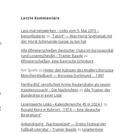
r
Letzte Kommentare
Lass mal netzwerken – Links vom 5. Mai 2015 –
betonflüsterer
zu
„Tatort“ — Was Horst Szymaniak mit
der Horst-Schimanski-Gasse zu tun hat
e
Alle Elfmeterschießen deutscher Clubs im Europapokal
(und Losentscheide) – Trainer Baade
zu
Elfmeterschießen, eine bayrische Erfindung
d
live Spiele
zu
Hinter den Kulissen des Knallers Borussia
Mönchengladbach — Borussia Dortmund … 1997
Hertha BSC verpflichtet Armin Reutershahn als neuen
Assistenzcoach! – Die Nachrichten
zu
Alle Trainer der
h
Bundesliga in einer Liste
Lesenswerte Links – Kalenderwoche 45 in 2024 |
zu
g
Ronald Reng in Ruhrort: „1974 — Eine deutsche
Begegnung“
Ankündigung: „Nachspielzeit“ — Erstes Festival der
Fußball-Literatur – Trainer Baade
zu
Lesetermine