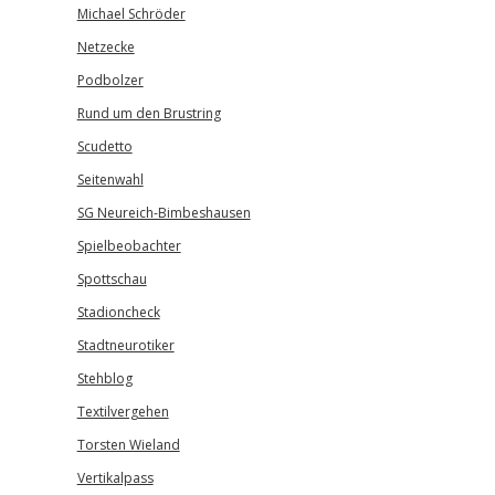
Michael Schröder
Netzecke
Podbolzer
Rund um den Brustring
Scudetto
Seitenwahl
SG Neureich-Bimbeshausen
Spielbeobachter
Spottschau
Stadioncheck
Stadtneurotiker
Stehblog
Textilvergehen
Torsten Wieland
Vertikalpass