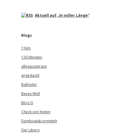
Aktuell auf „In voller Länge“
Blogs
11km
120 Minuten
allesausseraas
angedacht
Ballreiter
Beves Welt
Blog-G
Check von hinten
Dembowski ermittelt
Der Libero