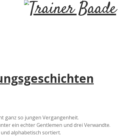
T
r
a
i
zungsgeschichten
n
e
r
cht ganz so jungen Vergangenheit.
nter ein echter Gentlemen und drei Verwandte.
B
 und alphabetisch sortiert.