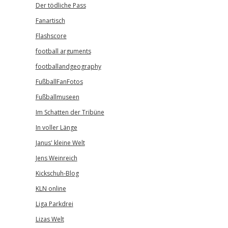
Der tödliche Pass
Fanartisch
Flashscore
football arguments
footballandgeography
FußballFanFotos
Fußballmuseen
Im Schatten der Tribüne
In voller Länge
Janus' kleine Welt
Jens Weinreich
Kickschuh-Blog
KLN online
Liga Parkdrei
Lizas Welt