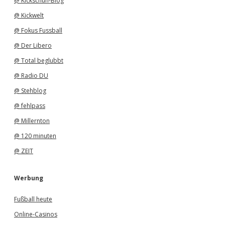
@ Kickschuh-Blog
@ Kickwelt
@ Fokus Fussball
@ Der Libero
@ Total beglubbt
@ Radio DU
@ Stehblog
@ fehlpass
@ Millernton
@ 120 minuten
@ ZEIT
Werbung
Fußball heute
Online-Casinos