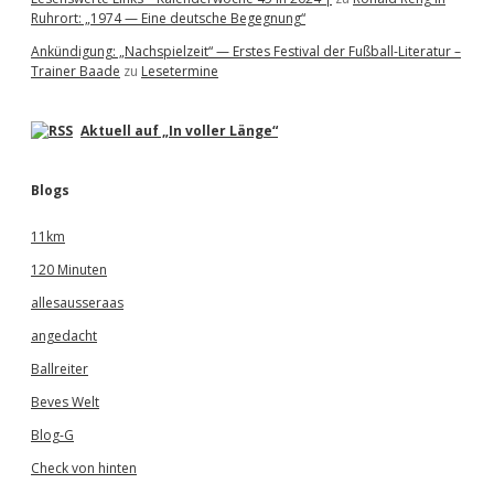
Ruhrort: „1974 — Eine deutsche Begegnung“
Ankündigung: „Nachspielzeit“ — Erstes Festival der Fußball-Literatur –
Trainer Baade
zu
Lesetermine
Aktuell auf „In voller Länge“
Blogs
11km
120 Minuten
allesausseraas
angedacht
Ballreiter
Beves Welt
Blog-G
Check von hinten