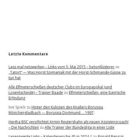
b
a
r
Letzte Kommentare
Lass mal netzwerken – Links vom 5. Mai 2015 – betonflüsterer
zu
„Tatort“ — Was Horst Szymaniak mit der Horst-Schimanski-Gasse zu
tun hat
Alle Elfmeterschießen deutscher Clubs im Europapokal (und
Losentscheide) – Trainer Baade
zu
Elfmeterschießen, eine bayrische
Erfindung
live Spiele
zu
Hinter den Kulissen des Knallers Borussia
Mönchengladbach — Borussia Dortmund … 1997
Hertha BSC verpflichtet Armin Reutershahn als neuen Assistenzcoach!
– Die Nachrichten
zu
Alle Trainer der Bundesliga in einer Liste
Lesenswerte Links – Kalenderwoche 45 in 2024 |
zu
Ronald Reng in