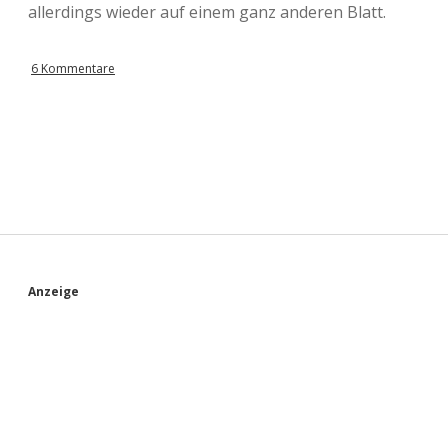
allerdings wieder auf einem ganz anderen Blatt.
6 Kommentare
S
Anzeige
i
d
e