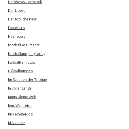
Dembowski ermittelt
Der Libero
Der tödliche Pass
Fanartisch
Flashscore
football arguments
footballandgeography
FußballFanFotos
Fußballmuseen
Im Schatten der Tribüne
In voller Länge
Janus' kleine Welt
Jens Weinreich
Kickschuh-Blog
KLN online