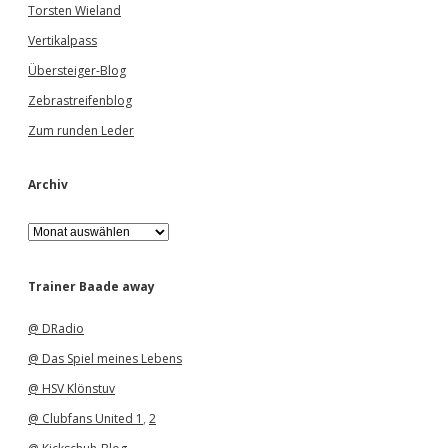
Torsten Wieland
Vertikalpass
Übersteiger-Blog
Zebrastreifenblog
Zum runden Leder
Archiv
A
r
c
h
Trainer Baade away
i
v
@ DRadio
@ Das Spiel meines Lebens
@ HSV Klönstuv
@ Clubfans United 1
,
2