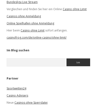
Bundesliga Live Stream
Vergleichen und finden Sie hier ein Online
Casino ohne Limit
Casinos ohne Anmeldung
Online Spielhallen ohne Anmeldung
Hier beim
Casino ohne Limit
sofort anfangen.
casinofrog.com/de/online-casino/ohne-limit/
Im Blog suchen
S
u
c
h
e
Partner
n
Sportwetten24
Casino Advisers
Neue
Casinos ohne Sperrdatei