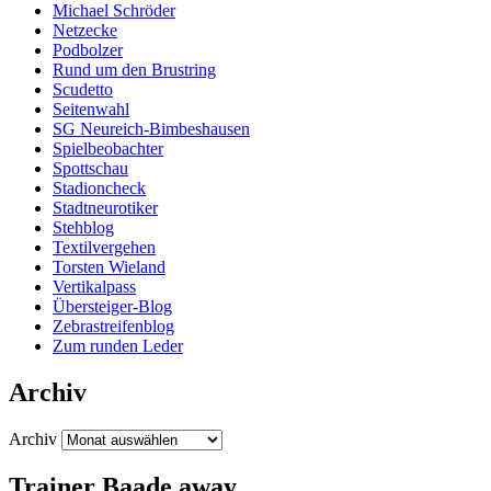
Michael Schröder
Netzecke
Podbolzer
Rund um den Brustring
Scudetto
Seitenwahl
SG Neureich-Bimbeshausen
Spielbeobachter
Spottschau
Stadioncheck
Stadtneurotiker
Stehblog
Textilvergehen
Torsten Wieland
Vertikalpass
Übersteiger-Blog
Zebrastreifenblog
Zum runden Leder
Archiv
Archiv
Trainer Baade away