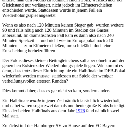
Gleichstand nur verlängert, nicht jedoch im Elfmeterschießen
entschieden wurde. Stattdessen wurde in jenem Fall ein
Wiederholungsspiel angesetzt.
Wenn es also nach 120 Minuten keinen Sieger gab, wurden weitere
90 und falls nötig auch 120 Minuten im Stadion des Gastes
anberaumt. Im dramatischsten Fall kam es dann also nach 240
Minuten Spielzeit — und nicht wie im Europapokal nach 210
Minuten — zum Elfmeterschießen, um schließlich doch eine
Entscheidung herbeizuführen.
Der Fokus dieses kleinen Beitragleinchens soll aber ohnehin auf der
generellen Existenz der Wiederholungsspiele liegen. Wie kommt es
denn, dass trotz dieser Einrichtung nie ein Halbfinale im DFB-Pokal
wiederholt werden musste, stattdessen nur Spiele der weniger
verheißungsvollen ersteren Runden?
Dies kommt daher, dass es gar nicht so kam, sondern anders.
Ein Halbfinale
wurde
in jener Zeit nämlich tatsächlich wiederholt,
und dabei waren sogar zwei damals und heute große Klubs beteiligt.
Eins der beiden Halbfinals aus dem Jahr
1976
fand nämlich zwei
Mal statt.
Zunächst traf der Hamburger SV zu Hause auf den FC Bayern