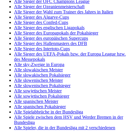
Alle Sieger der OFC Champions League
Alle Sieger der Ozeanienmeisterschaft
Alle Sieger der Wahl zum Trainer des Jahres in Italien
Alle Sieger des Algarve-Cups
Alle Sieger des Confed-Cups
Alle Sieger des englischen Ligapokals
Alle Sieger des Europapokals der Pokalsieger
Alle Sieger des europäischen Supercups
Alle Sieger des Hallenmasters des DFB
Alle Sieger des Intertoto-Cups
Alle Sieger des UEFA-Pokals bzw. der Europa League bzw.
des Messepokals
Alle sky-Zweige in Europa
Alle slowakischen Meister
Alle slowakischen Pokalsieger
Alle slowenischen Meister
Alle slowenischen Pokalsieger
Alle sowjetischen Meister
Alle sowjetischen Pokalsieger
Alle spanischen Meister
Alle spanischen Pokalsieger
Alle Spielabbrüche in der Bundesliga
Alle Spiele zwischen dem HSV und Werder Bremen in der
Bundesliga
Alle Spieler, die in der Bundesliga mit 2 verschiedenen