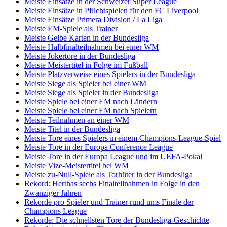
Meiste Einsätze in der Schweizer Super League
Meiste Einsätze in Pflichtspielen für den FC Liverpool
Meiste Einsätze Primera Division / La Liga
Meiste EM-Spiele als Trainer
Meiste Gelbe Karten in der Bundesliga
Meiste Halbfinalteilnahmen bei einer WM
Meiste Jokertore in der Bundesliga
Meiste Meistertitel in Folge im Fußball
Meiste Platzverweise eines Spielers in der Bundesliga
Meiste Siege als Spieler bei einer WM
Meiste Siege als Spieler in der Bundesliga
Meiste Spiele bei einer EM nach Ländern
Meiste Spiele bei einer EM nach Spielern
Meiste Teilnahmen an einer WM
Meiste Titel in der Bundesliga
Meiste Tore eines Spielers in einem Champions-League-Spiel
Meiste Tore in der Europa Conference League
Meiste Tore in der Europa League und im UEFA-Pokal
Meiste Vize-Meistertitel bei WM
Meiste zu-Null-Spiele als Torhüter in der Bundesliga
Rekord: Herthas sechs Finalteilnahmen in Folge in den
Zwanziger Jahren
Rekorde pro Spieler und Trainer rund ums Finale der
Champions League
Rekorde: Die schnellsten Tore der Bundesliga-Geschichte