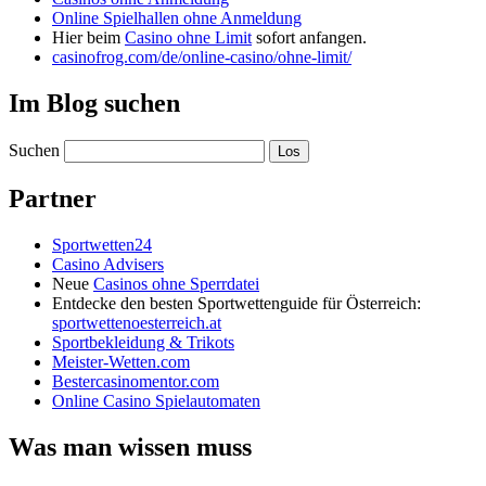
Online Spielhallen ohne Anmeldung
Hier beim
Casino ohne Limit
sofort anfangen.
casinofrog.com/de/online-casino/ohne-limit/
Im Blog suchen
Suchen
Partner
Sportwetten24
Casino Advisers
Neue
Casinos ohne Sperrdatei
Entdecke den besten Sportwettenguide für Österreich:
sportwettenoesterreich.at
Sportbekleidung & Trikots
Meister-Wetten.com
Bestercasinomentor.com
Online Casino Spielautomaten
Was man wissen muss