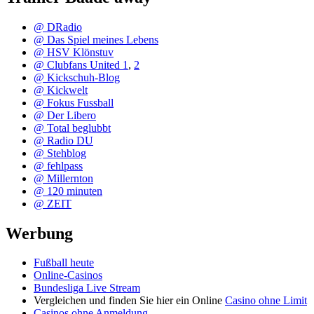
@ DRadio
@ Das Spiel meines Lebens
@ HSV Klönstuv
@ Clubfans United 1
,
2
@ Kickschuh-Blog
@ Kickwelt
@ Fokus Fussball
@ Der Libero
@ Total beglubbt
@ Radio DU
@ Stehblog
@ fehlpass
@ Millernton
@ 120 minuten
@ ZEIT
Werbung
Fußball heute
Online-Casinos
Bundesliga Live Stream
Vergleichen und finden Sie hier ein Online
Casino ohne Limit
Casinos ohne Anmeldung