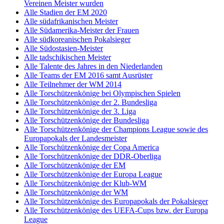
Vereinen Meister wurden
Alle Stadien der EM 2020
Alle südafrikanischen Meister
Alle Südamerika-Meister der Frauen
Alle südkoreanischen Pokalsieger
Alle Südostasien-Meister
Alle tadschikischen Meister
Alle Talente des Jahres in den Niederlanden
Alle Teams der EM 2016 samt Ausrüster
Alle Teilnehmer der WM 2014
Alle Torschützenkönige bei Olympischen Spielen
Alle Torschützenkönige der 2. Bundesliga
Alle Torschützenkönige der 3. Liga
Alle Torschützenkönige der Bundesliga
Alle Torschützenkönige der Champions League sowie des
Europapokals der Landesmeister
Alle Torschützenkönige der Copa America
Alle Torschützenkönige der DDR-Oberliga
Alle Torschützenkönige der EM
Alle Torschützenkönige der Europa League
Alle Torschützenkönige der Klub-WM
Alle Torschützenkönige der WM
Alle Torschützenkönige des Europapokals der Pokalsieger
Alle Torschützenkönige des UEFA-Cups bzw. der Europa
League