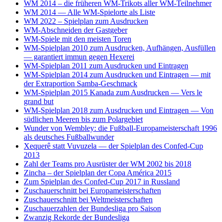
WM 2014 – die früheren WM-Trikots aller WM-Teilnehmer
WM 2014 — Alle WM-Spielorte als Liste
WM 2022 – Spielplan zum Ausdrucken
WM-Abschneiden der Gastgeber
WM-Spiele mit den meisten Toren
WM-Spielplan 2010 zum Ausdrucken, Aufhängen, Ausfüllen
— garantiert immun gegen Hexerei
WM-Spielplan 2011 zum Ausdrucken und Eintragen
WM-Spielplan 2014 zum Ausdrucken und Eintragen — mit
der Extraportion Samba-Geschmack
WM-Spielplan 2015 Kanada zum Ausdrucken — Vers le
grand but
WM-Spielplan 2018 zum Ausdrucken und Eintragen — Von
südlichen Meeren bis zum Polargebiet
Wunder von Wembley: die Fußball-Europameisterschaft 1996
als deutsches Fußballwunder
Xequerê statt Vuvuzela — der Spielplan des Confed-Cup
2013
Zahl der Teams pro Ausrüster der WM 2002 bis 2018
Zincha – der Spielplan der Copa América 2015
Zum Spielplan des Confed-Cup 2017 in Russland
Zuschauerschnitt bei Europameisterschaften
Zuschauerschnitt bei Weltmeisterschaften
Zuschauerzahlen der Bundesliga pro Saison
Zwanzig Rekorde der Bundesliga