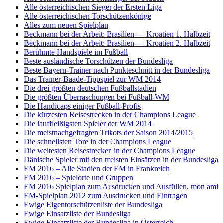
Alle österreichischen Sieger der Ersten Liga
Alle österreichischen Torschützenkönige
Alles zum neuen Spielplan
Beckmann bei der Arbeit: Brasilien — Kroatien 1. Halbzeit
Beckmann bei der Arbeit: Brasilien — Kroatien 2. Halbzeit
Berühmte Handspiele im Fußball
Beste ausländische Torschützen der Bundesliga
Beste Bayern-Trainer nach Punkteschnitt in der Bundesliga
Das Trainer-Baade-Tippspiel zur WM 2014
Die drei größten deutschen Fußballstadien
Die größten Überraschungen bei Fußball-WM
Die Handicaps einiger Fußball-Profis
Die kürzesten Reisestrecken in der Champions League
Die lauffleißigsten Spieler der WM 2014
Die meistnachgefragten Trikots der Saison 2014/2015
Die schnellsten Tore in der Champions League
Die weitesten Reisestrecken in der Champions League
Dänische Spieler mit den meisten Einsätzen in der Bundesliga
EM 2016 – Alle Stadien der EM in Frankreich
EM 2016 – Spielorte und Gruppen
EM 2016 Spielplan zum Ausdrucken und Ausfüllen, mon ami
EM-Spielplan 2012 zum Ausdrucken und Eintragen
Ewige Eigentorschützenliste der Bundesliga
Ewige Einsatzliste der Bundesliga
Ewige Einsatzliste der Bundesliga in Österreich