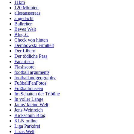
11km
120 Minuten
allesausseraas
angedacht
Ballreiter
Beves Welt
Blog-G
Check von hinten
Dembowski ermittelt
Der Libero
Der tödliche Pass
Fanartisch
Flashscore
football arguments
footballandgeography
FußballFanFotos
Fußballmuseen
Im Schatten der Tribüne
In voller Länge
Janus' kleine Welt
Jens Weinreich
Kickschuh-Blog
KLN online
Liga Parkdrei
Lizas Welt