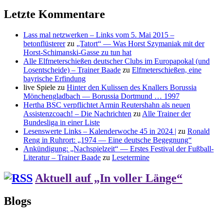
Letzte Kommentare
Lass mal netzwerken – Links vom 5. Mai 2015 –
betonflüsterer
zu
„Tatort“ — Was Horst Szymaniak mit der
Horst-Schimanski-Gasse zu tun hat
Alle Elfmeterschießen deutscher Clubs im Europapokal (und
Losentscheide) – Trainer Baade
zu
Elfmeterschießen, eine
bayrische Erfindung
live Spiele
zu
Hinter den Kulissen des Knallers Borussia
Mönchengladbach — Borussia Dortmund … 1997
Hertha BSC verpflichtet Armin Reutershahn als neuen
Assistenzcoach! – Die Nachrichten
zu
Alle Trainer der
Bundesliga in einer Liste
Lesenswerte Links – Kalenderwoche 45 in 2024 |
zu
Ronald
Reng in Ruhrort: „1974 — Eine deutsche Begegnung“
Ankündigung: „Nachspielzeit“ — Erstes Festival der Fußball-
Literatur – Trainer Baade
zu
Lesetermine
Aktuell auf „In voller Länge“
Blogs