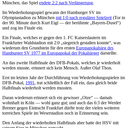
München, das Spiel
endete 2:2 nach Verlängerung
.
Im Wiederholungsspiel gewann der Hamburger SV im
Olympiastadion zu München
mit 1:0 nach regulärer Spielzeit
(Tor in
der 90. Minute durch Kurt Eigl — der berühmte „Bayern-Dusel“)
und zog ins Finale ein.
Ein Finale, welches er gegen den 1. FC Kaiserslautern im
Frankfurter Waldstadion mit 2:0 „siegreich gestalten konnte“, was
wiederum den Grundstein für den ersten
Europapokalsieg des
Hamburger SV 1977 im Europapokal der Pokalsieger
darstellte.
An das zweite Halbfinale des DFB-Pokals, welches je wiederholt
werden musste, erinnert sich kein Mensch. Außer Olaf Thon.
Erst im letzten Jahr der Durchführung von Wiederholungsspielen im
DFB-Pokal,
1991
, trat schließlich der Fall ein, dass gleich beide
Halbfinals wiederholt werden mussten.
Daran wiederum erinnert sich ein gewisser „Otze“ — damals
wohnhaft in Köln — wohl ganz gut; und auch das 6:3 der Werder
Bremer gegen Eintracht Frankfurt dürfte trotz der vielen weiteren
torreichen Spiele im Weserstadion noch in Erinnerung sein.
Den Anfang der wiederholten Halbfinals aber hatte der HSV mit
seinem Sieg in München gemacht.