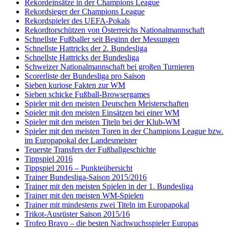
Rekordeinsätze in der Champions League
Rekordsieger der Champions League
Rekordspieler des UEFA-Pokals
Rekordtorschützen von Österreichs Nationalmannschaft
Schnellste Fußballer seit Beginn der Messungen
Schnellste Hattricks der 2. Bundesliga
Schnellste Hattricks der Bundesliga
Schweizer Nationalmannschaft bei großen Turnieren
Scorerliste der Bundesliga pro Saison
Sieben kuriose Fakten zur WM
Sieben schicke Fußball-Browsergames
Spieler mit den meisten Deutschen Meisterschaften
Spieler mit den meisten Einsätzen bei einer WM
Spieler mit den meisten Titeln bei der Klub-WM
Spieler mit den meisten Toren in der Champions League bzw.
im Europapokal der Landesmeister
Teuerste Transfers der Fußballgeschichte
Tippspiel 2016
Tippspiel 2016 – Punkteübersicht
Trainer Bundesliga-Saison 2015/2016
Trainer mit den meisten Spielen in der 1. Bundesliga
Trainer mit den meisten WM-Spielen
Trainer mit mindestens zwei Titeln im Europapokal
Trikot-Ausrüster Saison 2015/16
Trofeo Bravo – die besten Nachwuchsspieler Europas