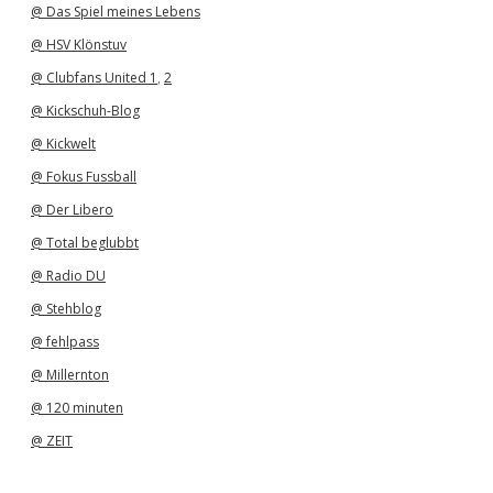
@ Das Spiel meines Lebens
@ HSV Klönstuv
@ Clubfans United 1
,
2
@ Kickschuh-Blog
@ Kickwelt
@ Fokus Fussball
@ Der Libero
@ Total beglubbt
@ Radio DU
@ Stehblog
@ fehlpass
@ Millernton
@ 120 minuten
@ ZEIT