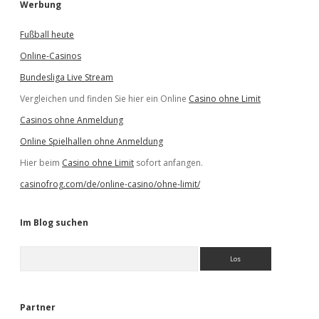
Werbung
Fußball heute
Online-Casinos
Bundesliga Live Stream
Vergleichen und finden Sie hier ein Online
Casino ohne Limit
Casinos ohne Anmeldung
Online Spielhallen ohne Anmeldung
Hier beim
Casino ohne Limit
sofort anfangen.
casinofrog.com/de/online-casino/ohne-limit/
Im Blog suchen
S
u
c
h
e
Partner
n