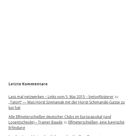
i
d
e
b
a
r
Letzte Kommentare
Lass mal netzwerken – Links vom 5. Mai 2015 – betonflüsterer
zu
„Tatort“ — Was Horst Szymaniak mit der Horst-Schimanski-Gasse zu
tun hat
Alle Elfmeterschießen deutscher Clubs im Europapokal (und
Losentscheide) – Trainer Baade
zu
Elfmeterschießen, eine bayrische
Erfindung