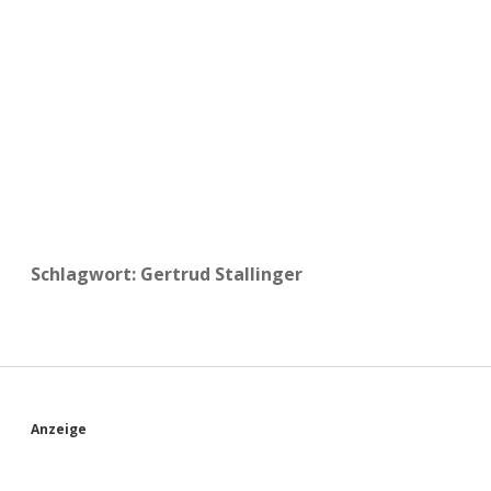
a
d
e
Schlagwort:
Gertrud Stallinger
S
Anzeige