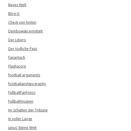
Beves Welt
Blog-G
Check von hinten
Dembowski ermittelt
Der Libero
Der tödliche Pass
Fanartisch
Flashscore
football arguments
footballandgeography
FußballFanFotos
Fußballmuseen
Im Schatten der Tribüne
In voller Länge
Janus' kleine Welt