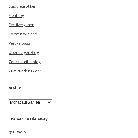
Stadtneurotiker
Stehblog
Textilvergehen
Torsten Wieland
Vertikalpass
Übersteiger-Blog
Zebrastreifenblog
Zum runden Leder
Archiv
A
r
c
h
Trainer Baade away
i
v
@ DRadio