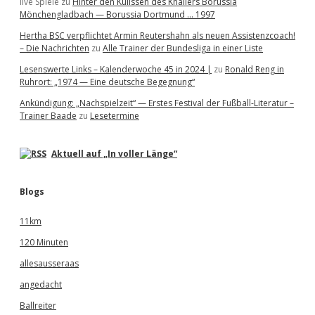
live Spiele
zu
Hinter den Kulissen des Knallers Borussia
Mönchengladbach — Borussia Dortmund … 1997
Hertha BSC verpflichtet Armin Reutershahn als neuen Assistenzcoach!
– Die Nachrichten
zu
Alle Trainer der Bundesliga in einer Liste
Lesenswerte Links – Kalenderwoche 45 in 2024 |
zu
Ronald Reng in
Ruhrort: „1974 — Eine deutsche Begegnung“
Ankündigung: „Nachspielzeit“ — Erstes Festival der Fußball-Literatur –
Trainer Baade
zu
Lesetermine
Aktuell auf „In voller Länge“
Blogs
11km
120 Minuten
allesausseraas
angedacht
Ballreiter