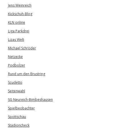
Jens Weinreich
Kickschuh-Blog
KLN online
Liga Parkdrei
Lizas Welt
Michael Schröder
Netzecke
Podbolzer
Rund um den Brustring
Scudetto
Seitenwahl
SG Neureich-Bimbeshausen
Spielbeobachter
Spottschau
Stadioncheck