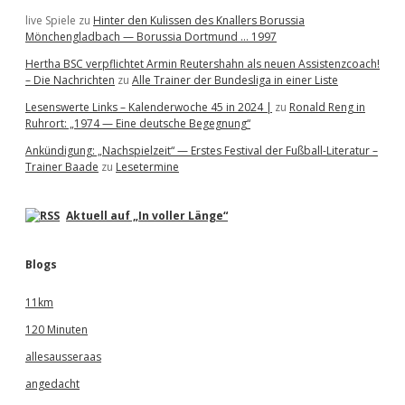
live Spiele
zu
Hinter den Kulissen des Knallers Borussia
Mönchengladbach — Borussia Dortmund … 1997
Hertha BSC verpflichtet Armin Reutershahn als neuen Assistenzcoach!
– Die Nachrichten
zu
Alle Trainer der Bundesliga in einer Liste
Lesenswerte Links – Kalenderwoche 45 in 2024 |
zu
Ronald Reng in
Ruhrort: „1974 — Eine deutsche Begegnung“
Ankündigung: „Nachspielzeit“ — Erstes Festival der Fußball-Literatur –
Trainer Baade
zu
Lesetermine
Aktuell auf „In voller Länge“
Blogs
11km
120 Minuten
allesausseraas
angedacht