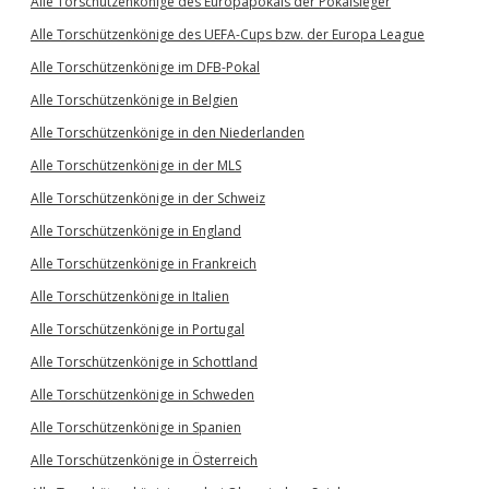
Alle Torschützenkönige des Europapokals der Pokalsieger
Alle Torschützenkönige des UEFA-Cups bzw. der Europa League
Alle Torschützenkönige im DFB-Pokal
Alle Torschützenkönige in Belgien
Alle Torschützenkönige in den Niederlanden
Alle Torschützenkönige in der MLS
Alle Torschützenkönige in der Schweiz
Alle Torschützenkönige in England
Alle Torschützenkönige in Frankreich
Alle Torschützenkönige in Italien
Alle Torschützenkönige in Portugal
Alle Torschützenkönige in Schottland
Alle Torschützenkönige in Schweden
Alle Torschützenkönige in Spanien
Alle Torschützenkönige in Österreich