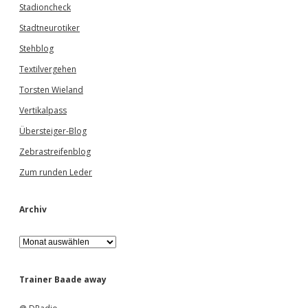
Stadioncheck
Stadtneurotiker
Stehblog
Textilvergehen
Torsten Wieland
Vertikalpass
Übersteiger-Blog
Zebrastreifenblog
Zum runden Leder
Archiv
A
r
c
h
Trainer Baade away
i
v