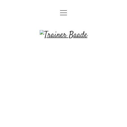
M
Termine
e
n
Impressum/Datenschutz
ü
T
ö
f
Twitter
r
f
n
a
e
n
i
n
e
r
B
a