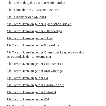
Alle Talente des Jahres in den Niederlanden
Alle Teams der EM 2016 samt Ausrüster
Alle Teilnehmer der WM 2014
Alle Torschützenkönige bei Olympischen Spielen
Alle Torschützenkönige der 2. Bundesliga
Alle Torschützenkönige der 3. Liga
Alle Torschützenkönige der Bundesliga
Alle Torschützenkönige der Champions League sowie des
Europapokals der Landesmeister
Alle Torschützenkönige der Copa America
Alle Torschützenkönige der DDR-Oberliga
Alle Torschützenkönige der EM
Alle Torschützenkönige der Europa League
Alle Torschützenkönige der Klub-WM
Alle Torschützenkönige der WM