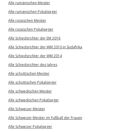
Alle rumänischen Meister
Alle rumänischen Pokalsieger
Alle russischen Meister
Alle russischen Pokalsieger
Alle Schiedsrichter der EM 2016
Alle Schiedsrichter der WM 2010 in Südafrika
Alle Schiedsrichter der WM 2014
Alle Schiedsrichter des Jahres
Alle schottischen Meister
Alle schottischen Pokalsieger
Alle schwedischen Meister
Alle schwedischen Pokalsieger
Alle Schweizer Meister
Alle Schweizer Meister im Fußball der Frauen
Alle Schweizer Pokalsieger