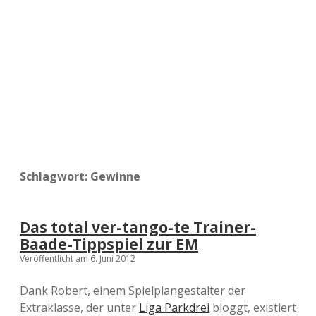
a
d
e
Schlagwort:
Gewinne
Das total ver-tango-te Trainer-
Baade-Tippspiel zur EM
Veröffentlicht am 6. Juni 2012
Dank Robert, einem Spielplangestalter der
Extraklasse, der unter
Liga Parkdrei
bloggt, existiert