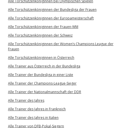
Alle Torschützenköniginnen bei Olympischen Spielen
Alle Torschützenköniginnen der Bundesliga der Frauen
Alle Torschützenköniginnen der Europameisterschaft
Alle Torschützenköniginnen der Frauen-WM
Alle Torschützenköniginnen der Schweiz
Alle Torschützenköniginnen der Women’s Champions League der
Frauen
Alle Torschützenköniginnen in Österreich
Alle Trainer aus Österreich in der Bundesliga
Alle Trainer der Bundesliga in einer Liste
Alle Trainer der Champions-League-Sieger
Alle Trainer der Nationalmannschaft der DDR
Alle Trainer des Jahres
Alle Trainer des Jahres in Frankreich
Alle Trainer des Jahres in Italien
Alle Trainer von DFB-Pokal-Siegern