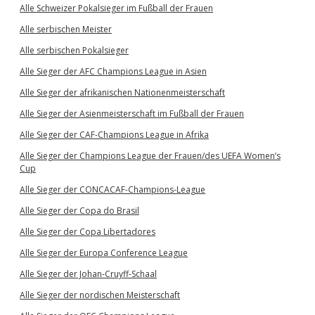
Alle Schweizer Pokalsieger im Fußball der Frauen
Alle serbischen Meister
Alle serbischen Pokalsieger
Alle Sieger der AFC Champions League in Asien
Alle Sieger der afrikanischen Nationenmeisterschaft
Alle Sieger der Asienmeisterschaft im Fußball der Frauen
Alle Sieger der CAF-Champions League in Afrika
Alle Sieger der Champions League der Frauen/des UEFA Women’s
Cup
Alle Sieger der CONCACAF-Champions-League
Alle Sieger der Copa do Brasil
Alle Sieger der Copa Libertadores
Alle Sieger der Europa Conference League
Alle Sieger der Johan-Cruyff-Schaal
Alle Sieger der nordischen Meisterschaft