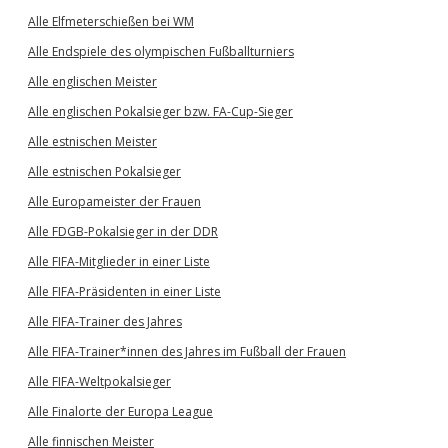
Alle Elfmeterschießen bei WM
Alle Endspiele des olympischen Fußballturniers
Alle englischen Meister
Alle englischen Pokalsieger bzw. FA-Cup-Sieger
Alle estnischen Meister
Alle estnischen Pokalsieger
Alle Europameister der Frauen
Alle FDGB-Pokalsieger in der DDR
Alle FIFA-Mitglieder in einer Liste
Alle FIFA-Präsidenten in einer Liste
Alle FIFA-Trainer des Jahres
Alle FIFA-Trainer*innen des Jahres im Fußball der Frauen
Alle FIFA-Weltpokalsieger
Alle Finalorte der Europa League
Alle finnischen Meister