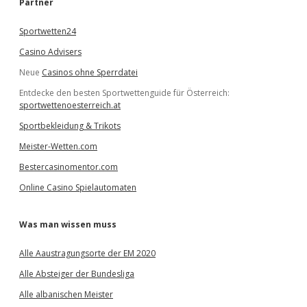
Partner
n
Sportwetten24
Casino Advisers
Neue
Casinos ohne Sperrdatei
Entdecke den besten Sportwettenguide für Österreich:
sportwettenoesterreich.at
Sportbekleidung & Trikots
Meister-Wetten.com
Bestercasinomentor.com
Online Casino Spielautomaten
Was man wissen muss
Alle Aaustragungsorte der EM 2020
Alle Absteiger der Bundesliga
Alle albanischen Meister