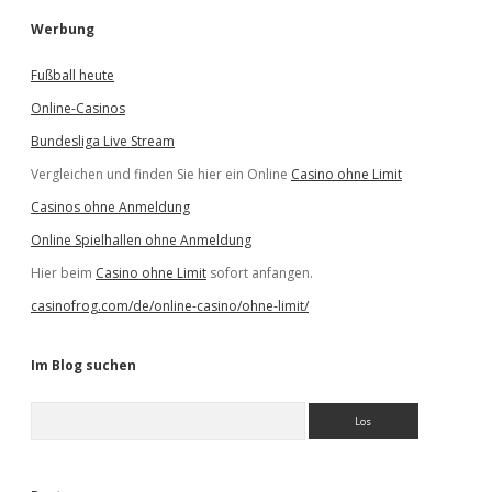
Werbung
Fußball heute
Online-Casinos
Bundesliga Live Stream
Vergleichen und finden Sie hier ein Online
Casino ohne Limit
Casinos ohne Anmeldung
Online Spielhallen ohne Anmeldung
Hier beim
Casino ohne Limit
sofort anfangen.
casinofrog.com/de/online-casino/ohne-limit/
Im Blog suchen
S
u
c
h
e