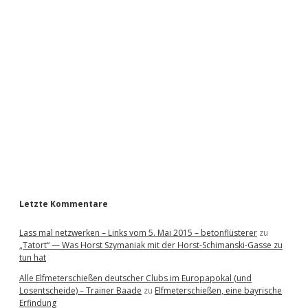
i
d
e
b
a
r
Letzte Kommentare
Lass mal netzwerken – Links vom 5. Mai 2015 – betonflüsterer
zu
„Tatort“ — Was Horst Szymaniak mit der Horst-Schimanski-Gasse zu
tun hat
Alle Elfmeterschießen deutscher Clubs im Europapokal (und
Losentscheide) – Trainer Baade
zu
Elfmeterschießen, eine bayrische
Erfindung