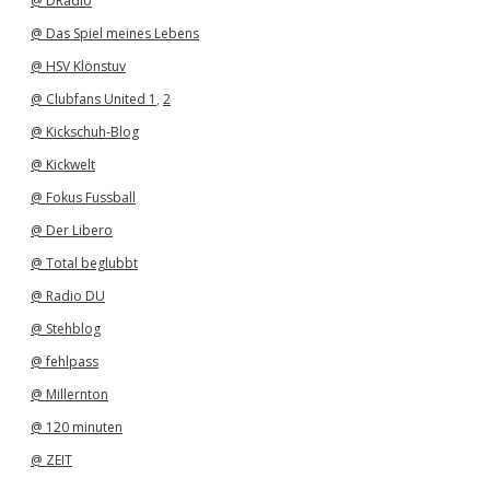
@ DRadio
@ Das Spiel meines Lebens
@ HSV Klönstuv
@ Clubfans United 1
,
2
@ Kickschuh-Blog
@ Kickwelt
@ Fokus Fussball
@ Der Libero
@ Total beglubbt
@ Radio DU
@ Stehblog
@ fehlpass
@ Millernton
@ 120 minuten
@ ZEIT