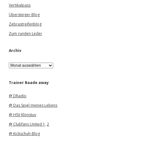
Vertikalpass
Übersteiger-Blog
Zebrastreifenblog
Zum runden Leder
Archiv
A
r
c
h
Trainer Baade away
i
v
@ DRadio
@ Das Spiel meines Lebens
@ HSV Klönstuv
@ Clubfans United 1
,
2
@ Kickschuh-Blog