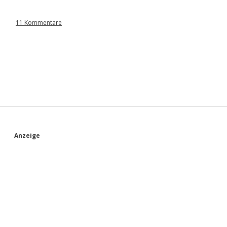
11 Kommentare
S
Anzeige
i
d
e