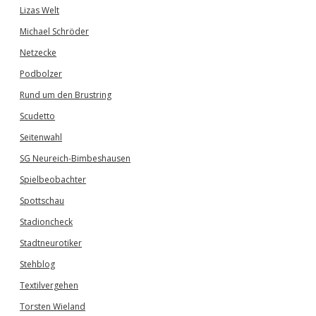
Lizas Welt
Michael Schröder
Netzecke
Podbolzer
Rund um den Brustring
Scudetto
Seitenwahl
SG Neureich-Bimbeshausen
Spielbeobachter
Spottschau
Stadioncheck
Stadtneurotiker
Stehblog
Textilvergehen
Torsten Wieland