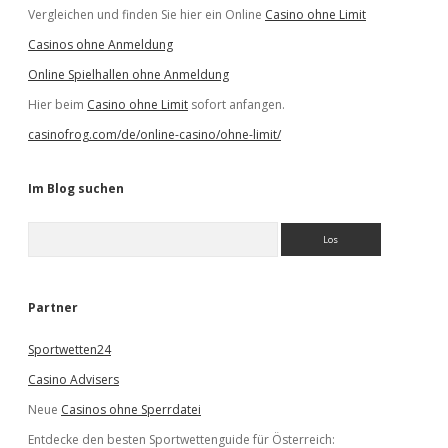
Vergleichen und finden Sie hier ein Online
Casino ohne Limit
Casinos ohne Anmeldung
Online Spielhallen ohne Anmeldung
Hier beim
Casino ohne Limit
sofort anfangen.
casinofrog.com/de/online-casino/ohne-limit/
Im Blog suchen
S
u
c
h
e
Partner
n
Sportwetten24
Casino Advisers
Neue
Casinos ohne Sperrdatei
Entdecke den besten Sportwettenguide für Österreich: