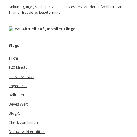
Ankündigung: „Nachspielzeit“ — Erstes Festival der Fußball-Literatur –
Trainer Baade
zu
Lesetermine
Aktuell auf „In voller Länge“
Blogs
11km
120 Minuten
allesausseraas
angedacht
Ballreiter
Beves Welt
Blog-G
Check von hinten
Dembowski ermittelt