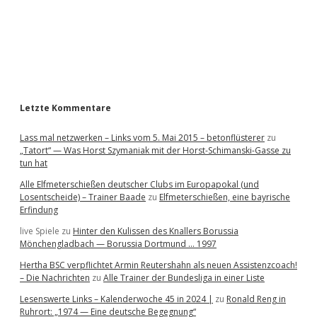
b
a
r
Letzte Kommentare
Lass mal netzwerken – Links vom 5. Mai 2015 – betonflüsterer
zu
„Tatort“ — Was Horst Szymaniak mit der Horst-Schimanski-Gasse zu
tun hat
Alle Elfmeterschießen deutscher Clubs im Europapokal (und
Losentscheide) – Trainer Baade
zu
Elfmeterschießen, eine bayrische
Erfindung
live Spiele
zu
Hinter den Kulissen des Knallers Borussia
Mönchengladbach — Borussia Dortmund … 1997
Hertha BSC verpflichtet Armin Reutershahn als neuen Assistenzcoach!
– Die Nachrichten
zu
Alle Trainer der Bundesliga in einer Liste
Lesenswerte Links – Kalenderwoche 45 in 2024 |
zu
Ronald Reng in
Ruhrort: „1974 — Eine deutsche Begegnung“