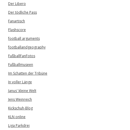
Der Libero
Der tödliche Pass
Fanartisch
Flashscore
football arguments
footballandgeography
FußballFanFotos
Fußballmuseen
Im Schatten der Tribüne
In voller Länge
Janus' kleine Welt
Jens Weinreich
Kickschuh-Blog
KLN online
Liga Parkdrei