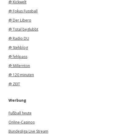
@ Kickwelt
@ Fokus Fussball
@ Der Libero
@ Total beglubbt
@ Radio DU
@ Stehblog
@ fehlpass
@ Millernton
@ 120 minuten
@ ZEIT
Werbung
Fußball heute
Online-Casinos
Bundesliga Live Stream