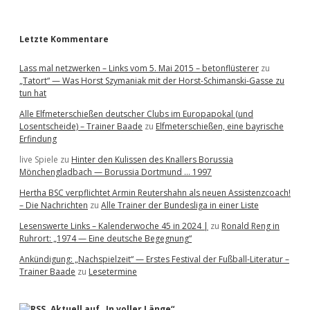
r
Letzte Kommentare
Lass mal netzwerken – Links vom 5. Mai 2015 – betonflüsterer
zu
„Tatort“ — Was Horst Szymaniak mit der Horst-Schimanski-Gasse zu
tun hat
Alle Elfmeterschießen deutscher Clubs im Europapokal (und
Losentscheide) – Trainer Baade
zu
Elfmeterschießen, eine bayrische
Erfindung
live Spiele
zu
Hinter den Kulissen des Knallers Borussia
Mönchengladbach — Borussia Dortmund … 1997
Hertha BSC verpflichtet Armin Reutershahn als neuen Assistenzcoach!
– Die Nachrichten
zu
Alle Trainer der Bundesliga in einer Liste
Lesenswerte Links – Kalenderwoche 45 in 2024 |
zu
Ronald Reng in
Ruhrort: „1974 — Eine deutsche Begegnung“
Ankündigung: „Nachspielzeit“ — Erstes Festival der Fußball-Literatur –
Trainer Baade
zu
Lesetermine
Aktuell auf „In voller Länge“