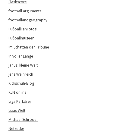
Flashscore
football arguments
footballandgeography
FußballFanFotos
Fußballmuseen
Im Schatten der Tribüne
In voller Länge
Janus' kleine Welt
Jens Weinreich
Kickschuh-Blog
KLN online
Liga Parkdrei
Lizas Welt
Michael Schröder
Netzecke