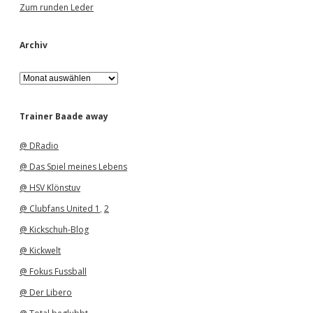
Zum runden Leder
Archiv
A
r
c
h
Trainer Baade away
i
v
@ DRadio
@ Das Spiel meines Lebens
@ HSV Klönstuv
@ Clubfans United 1
,
2
@ Kickschuh-Blog
@ Kickwelt
@ Fokus Fussball
@ Der Libero