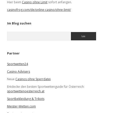
Hier beim
Casino ohne Limit
sofort anfangen.
casinofrog.com/de/online-casino/ohne-limit/
Im Blog suchen
S
u
c
h
e
Partner
n
Sportwetten24
Casino Advisers
Neue
Casinos ohne Sperrdatei
Entdecke den besten Sportwettenguide für Österreich:
sportwettenoesterreich.at
Sportbekleidung & Trikots
Meister-Wetten.com