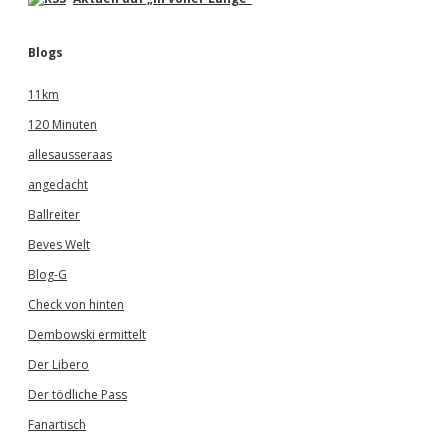
Blogs
11km
120 Minuten
allesausseraas
angedacht
Ballreiter
Beves Welt
Blog-G
Check von hinten
Dembowski ermittelt
Der Libero
Der tödliche Pass
Fanartisch