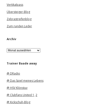
Vertikalpass
Übersteiger-Blog
Zebrastreifenblog
Zum runden Leder
Archiv
A
r
c
h
Trainer Baade away
i
v
@ DRadio
@ Das Spiel meines Lebens
@ HSV Klönstuv
@ Clubfans United 1
,
2
@ Kickschuh-Blog