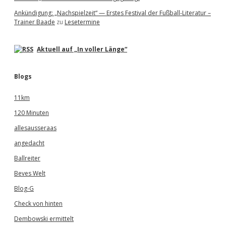
Ankündigung: „Nachspielzeit“ — Erstes Festival der Fußball-Literatur –
Trainer Baade
zu
Lesetermine
Aktuell auf „In voller Länge“
Blogs
11km
120 Minuten
allesausseraas
angedacht
Ballreiter
Beves Welt
Blog-G
Check von hinten
Dembowski ermittelt