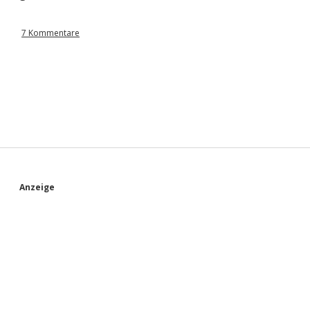
7 Kommentare
S
Anzeige
i
d
e