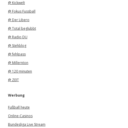
@ Kickwelt
@ Fokus Fussball
@ Der Libero
@ Total beglubbt
@ Radio DU
@ Stehblog
@ fehlpass
@ Millernton
@ 120 minuten
@ ZEIT
Werbung
Fußball heute
Online-Casinos
Bundesliga Live Stream