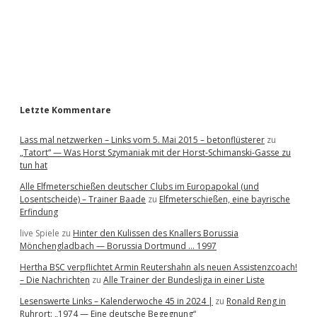
b
a
r
Letzte Kommentare
Lass mal netzwerken – Links vom 5. Mai 2015 – betonflüsterer
zu
„Tatort“ — Was Horst Szymaniak mit der Horst-Schimanski-Gasse zu
tun hat
Alle Elfmeterschießen deutscher Clubs im Europapokal (und
Losentscheide) – Trainer Baade
zu
Elfmeterschießen, eine bayrische
Erfindung
live Spiele
zu
Hinter den Kulissen des Knallers Borussia
Mönchengladbach — Borussia Dortmund … 1997
Hertha BSC verpflichtet Armin Reutershahn als neuen Assistenzcoach!
– Die Nachrichten
zu
Alle Trainer der Bundesliga in einer Liste
Lesenswerte Links – Kalenderwoche 45 in 2024 |
zu
Ronald Reng in
Ruhrort: „1974 — Eine deutsche Begegnung“