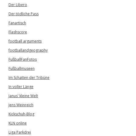
Der Libero
Der tödliche Pass
Fanartisch
Flashscore
football arguments
footballandgeography
FußballFanFotos
Fußballmuseen
Im Schatten der Tribüne
In voller Länge
Janus' kleine Welt
Jens Weinreich
Kickschuh-Blog
KLN online
Liga Parkdrei