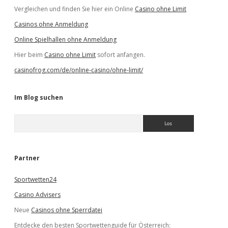
Vergleichen und finden Sie hier ein Online
Casino ohne Limit
Casinos ohne Anmeldung
Online Spielhallen ohne Anmeldung
Hier beim
Casino ohne Limit
sofort anfangen.
casinofrog.com/de/online-casino/ohne-limit/
Im Blog suchen
S
u
c
h
e
Partner
n
Sportwetten24
Casino Advisers
Neue
Casinos ohne Sperrdatei
Entdecke den besten Sportwettenguide für Österreich: