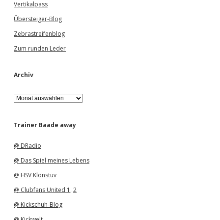
Vertikalpass
Übersteiger-Blog
Zebrastreifenblog
Zum runden Leder
Archiv
A
r
c
h
Trainer Baade away
i
v
@ DRadio
@ Das Spiel meines Lebens
@ HSV Klönstuv
@ Clubfans United 1
,
2
@ Kickschuh-Blog
@ Kickwelt