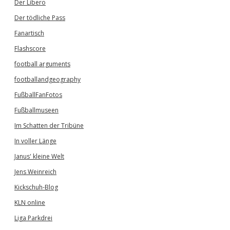
Der Libero
Der tödliche Pass
Fanartisch
Flashscore
football arguments
footballandgeography
FußballFanFotos
Fußballmuseen
Im Schatten der Tribüne
In voller Länge
Janus' kleine Welt
Jens Weinreich
Kickschuh-Blog
KLN online
Liga Parkdrei