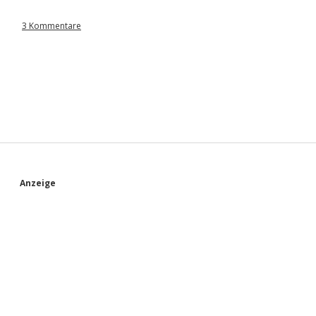
3 Kommentare
S
Anzeige
i
d
e