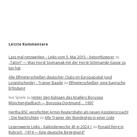
b
a
r
Letzte Kommentare
Lass mal netzwerken – Links vom 5. Mai 2015 – betonflüsterer
zu
„Tatort“ — Was Horst Szymaniak mit der Horst-Schimanski-Gasse zu
tun hat
Alle Elfmeterschießen deutscher Clubs im Europapokal (und
Losentscheide) – Trainer Baade
zu
Elfmeterschießen, eine bayrische
Erfindung
live Spiele
zu
Hinter den Kulissen des Knallers Borussia
Mönchengladbach — Borussia Dortmund … 1997
Hertha BSC verpflichtet Armin Reutershahn als neuen Assistenzcoach!
– Die Nachrichten
zu
Alle Trainer der Bundesliga in einer Liste
Lesenswerte Links – Kalenderwoche 45 in 2024 |
zu
Ronald Reng in
Ruhrort: „1974 — Eine deutsche Begegnung“