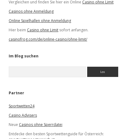
Vergleichen und finden Sie hier ein Online
Casino ohne Limit
Casinos ohne Anmeldung
Online Spielhallen ohne Anmeldung
Hier beim
Casino ohne Limit
sofort anfangen.
casinofrog.com/de/online-casino/ohne-limit/
Im Blog suchen
S
u
c
h
e
Partner
n
Sportwetten24
Casino Advisers
Neue
Casinos ohne Sperrdatei
Entdecke den besten Sportwettenguide für Österreich: