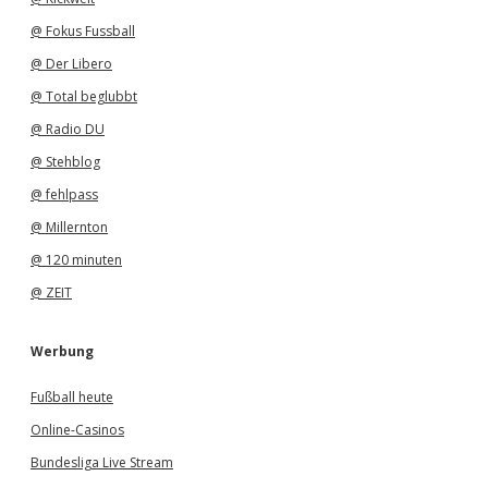
@ Fokus Fussball
@ Der Libero
@ Total beglubbt
@ Radio DU
@ Stehblog
@ fehlpass
@ Millernton
@ 120 minuten
@ ZEIT
Werbung
Fußball heute
Online-Casinos
Bundesliga Live Stream