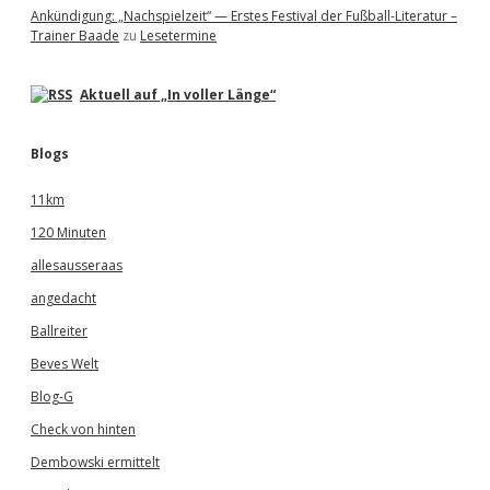
Ankündigung: „Nachspielzeit“ — Erstes Festival der Fußball-Literatur –
Trainer Baade
zu
Lesetermine
Aktuell auf „In voller Länge“
Blogs
11km
120 Minuten
allesausseraas
angedacht
Ballreiter
Beves Welt
Blog-G
Check von hinten
Dembowski ermittelt